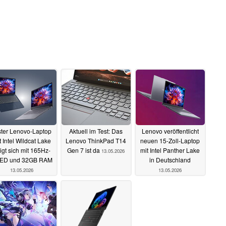
ster Lenovo-Laptop
Aktuell im Test: Das
Lenovo veröffentlicht
t Intel Wildcat Lake
Lenovo ThinkPad T14
neuen 15-Zoll-Laptop
igt sich mit 165Hz-
Gen 7 ist da
mit Intel Panther Lake
13.05.2026
ED und 32GB RAM
in Deutschland
13.05.2026
13.05.2026