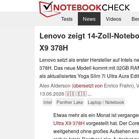
Tests
News
Videos
Be
Lenovo zeigt 14-Zoll-Notebo
X9 378H
Lenovo setzt als erster Hersteller auf Intels 
378H. Das neue Modell kommt mit 32GB RAM
als aktualisiertes Yoga Slim 7i Ultra Aura Edi
Alex Alderson (
übersetzt von
Enrico Frahn),
V
13.05.2026
🇺🇸
🇪🇸
...
Intel
Panther Lake
Laptop / Notebook
Etwas mehr als ein Monat ist vergangen
Ultra X9 378H
vorgestellt hat. Der Core
weitgehend ohne großes Aufsehen ers