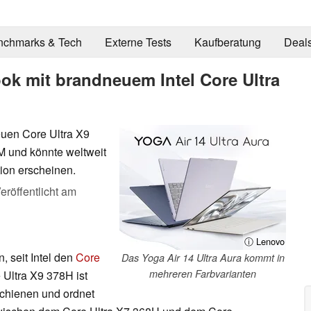
nchmarks & Tech
Externe Tests
Kaufberatung
Deal
ok mit brandneuem Intel Core Ultra
neuen Core Ultra X9
 und könnte weltweit
tion erscheinen.
eröffentlicht am
ⓘ Lenovo
, seit Intel den
Core
Das Yoga Air 14 Ultra Aura kommt in
mehreren Farbvarianten
 Ultra X9 378H ist
chienen und ordnet