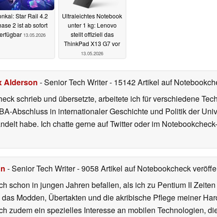
nkai: Star Rail 4.2
Ultraleichtes Notebook
ase 2 ist ab sofort
unter 1 kg: Lenovo
erfügbar
stellt offiziell das
13.05.2026
ThinkPad X13 G7 vor
13.05.2026
x Alderson
- Senior Tech Writer
- 15142 Artikel auf Notebookche
heck schrieb und übersetzte, arbeitete ich für verschiedene T
A-Abschluss in internationaler Geschichte und Politik der Univ
elt habe. Ich chatte gerne auf Twitter oder im Notebookcheck
hn
- Senior Tech Writer
- 9058 Artikel auf Notebookcheck veröffen
ch schon in jungen Jahren befallen, als ich zu Pentium II Zeite
h das Modden, Übertakten und die akribische Pflege meiner Ha
ich zudem ein spezielles Interesse an mobilen Technologien, di