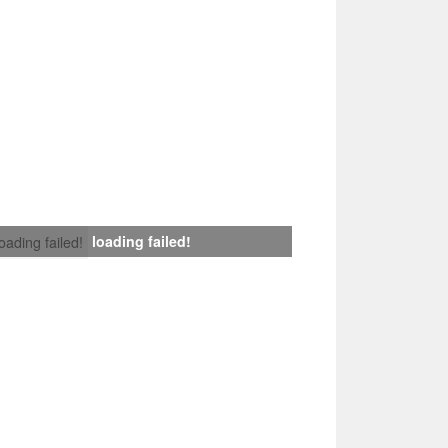
loading failed!
loading failed!