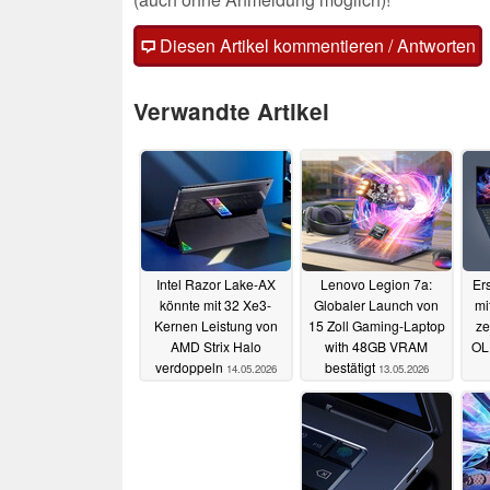
Diesen Artikel kommentieren / Antworten
Verwandte Artikel
Intel Razor Lake-AX
Lenovo Legion 7a:
Er
könnte mit 32 Xe3-
Globaler Launch von
mi
Kernen Leistung von
15 Zoll Gaming-Laptop
ze
AMD Strix Halo
with 48GB VRAM
OL
verdoppeln
bestätigt
14.05.2026
13.05.2026