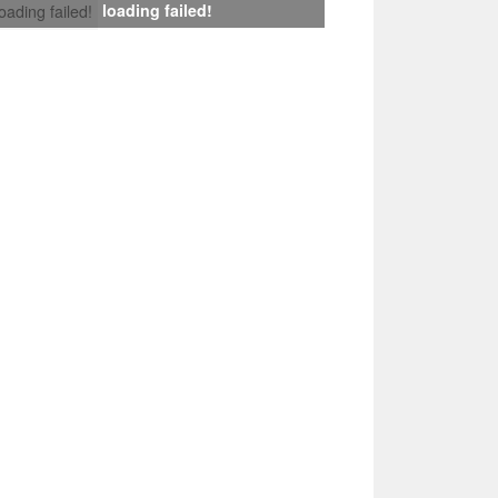
loading failed!
loading failed!