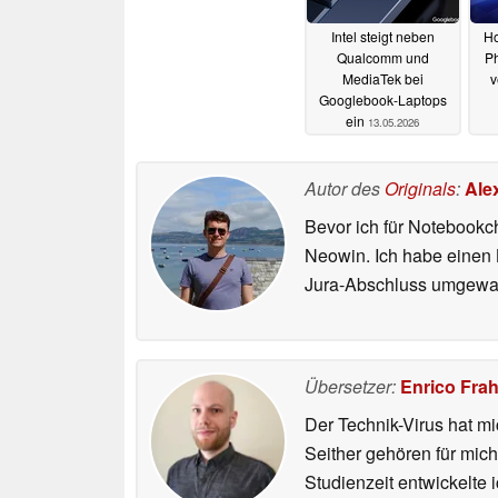
Intel steigt neben
Ho
Qualcomm und
Ph
MediaTek bei
v
Googlebook-Laptops
ein
13.05.2026
Autor des
Originals
:
Ale
Bevor ich für Notebookc
Neowin. Ich habe einen B
Jura-Abschluss umgewand
Übersetzer:
Enrico Fra
Der Technik-Virus hat mi
Seither gehören für mic
Studienzeit entwickelte 