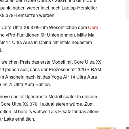
 zwischen dem Core Ultra X7 368H und dem Core
punkt haben weder Intel noch Laptop-Hersteller
 X9 378H einsetzen werden.
 der Core Ultra X9 378H im Wesentlichen dem
Core
hne vPro-Funktionen für Unternehmen. Mitte Mai
ir 14 Ultra Aura in China mit Intels neuestem
.
, welchen Preis das erste Modell mit Core Ultra X9
rt jedoch aus, dass der Prozessor mit 32GB RAM
em Anschein nach ist das Yoga Air 14 Ultra Aura
lim 7i Ultra Aura Edition.
ovo das letztgenannte Modell später in diesem
m Core Ultra X9 378H aktualisieren würde. Zum
tion ist bereits weltweit als Ersatz für das ältere
r Lake erhältlich.