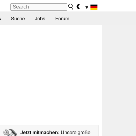
▼
s
Suche
Jobs
Forum
Jetzt mitmachen:
Unsere große