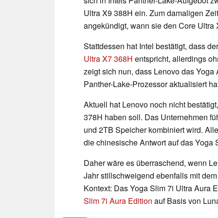
sich in Intels Panther-Lake-Aufgebot
Ultra X9 388H ein. Zum damaligen Zeit
angekündigt, wann sie den Core Ultra
Stattdessen hat Intel bestätigt, dass
Ultra X7 368H
entspricht, allerdings o
zeigt sich nun, dass Lenovo das Yoga A
Panther-Lake-Prozessor aktualisiert hat
Aktuell hat Lenovo noch nicht bestätigt
378H haben soll. Das Unternehmen füh
und 2TB Speicher kombiniert wird. All
die chinesische Antwort auf das Yoga S
Daher wäre es überraschend, wenn Len
Jahr stillschweigend ebenfalls mit de
Kontext: Das Yoga Slim 7i Ultra Aura Edi
Slim 7i Aura Edition
auf Basis von Luna