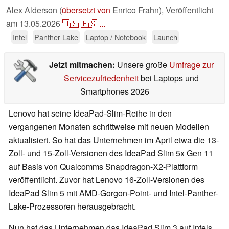
Alex Alderson (
übersetzt von
Enrico Frahn),
Veröffentlicht
am
13.05.2026
🇺🇸
🇪🇸
...
Intel
Panther Lake
Laptop / Notebook
Launch
Jetzt mitmachen:
Unsere große
Umfrage zur
Servicezufriedenheit
bei Laptops und
Smartphones 2026
Lenovo hat seine IdeaPad-Slim-Reihe in den
vergangenen Monaten schrittweise mit neuen Modellen
aktualisiert. So hat das Unternehmen im April etwa die 13-
Zoll- und 15-Zoll-Versionen des IdeaPad Slim 5x Gen 11
auf Basis von Qualcomms Snapdragon-X2-Plattform
veröffentlicht. Zuvor hat Lenovo 16-Zoll-Versionen des
IdeaPad Slim 5 mit AMD-Gorgon-Point- und Intel-Panther-
Lake-Prozessoren herausgebracht.
Nun hat das Unternehmen das IdeaPad Slim 3 auf Intels