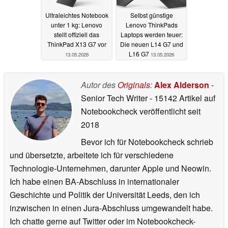
Ultraleichtes Notebook
Selbst günstige
unter 1 kg: Lenovo
Lenovo ThinkPads
stellt offiziell das
Laptops werden teuer:
ThinkPad X13 G7 vor
Die neuen L14 G7 und
L16 G7
13.05.2026
13.05.2026
Autor des
Originals
:
Alex Alderson
-
Senior Tech Writer
- 15142 Artikel auf
Notebookcheck veröffentlicht
seit
2018
Bevor ich für Notebookcheck schrieb
und übersetzte, arbeitete ich für verschiedene
Technologie-Unternehmen, darunter Apple und Neowin.
Ich habe einen BA-Abschluss in internationaler
Geschichte und Politik der Universität Leeds, den ich
inzwischen in einen Jura-Abschluss umgewandelt habe.
Ich chatte gerne auf Twitter oder im Notebookcheck-