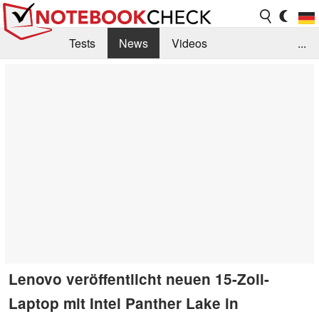
Tests
News
Videos
...
Benchmarks & Tech
Externe Tests
Kaufberatung
Deals
Suche
Jobs
Forum
Lenovo veröffentlicht neuen 15-Zoll-
Laptop mit Intel Panther Lake in