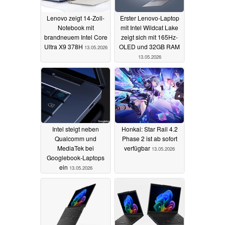
Lenovo zeigt 14-Zoll-
Erster Lenovo-Laptop
Notebook mit
mit Intel Wildcat Lake
brandneuem Intel Core
zeigt sich mit 165Hz-
Ultra X9 378H
OLED und 32GB RAM
13.05.2026
13.05.2026
Intel steigt neben
Honkai: Star Rail 4.2
Qualcomm und
Phase 2 ist ab sofort
MediaTek bei
verfügbar
13.05.2026
Googlebook-Laptops
ein
13.05.2026