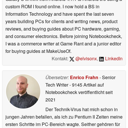
custom ROM I found online. I now hold a BS in
Information Technology and have spent the last seven
years building PCs for clients and writing news, product
reviews, and buying guides about PC hardware, gaming,
and consumer electronics. Before joining Notebookcheck,
I was a commerce writer at Game Rant and a junior editor
for buying guides at MakeUseOf.
Kontakt:
@elvisonx
,
LinkedIn
Übersetzer:
Enrico Frahn
- Senior
Tech Writer
- 9145 Artikel auf
Notebookcheck veröffentlicht
seit
2021
Der Technik-Virus hat mich schon in
jungen Jahren befallen, als ich zu Pentium II Zeiten meine
ersten Schritte im PC-Bereich wagte. Seither gehören für