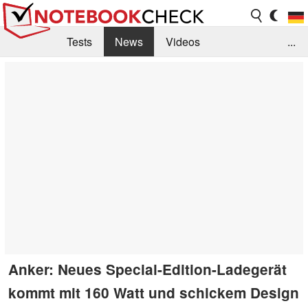
Tests
News
Videos
...
Benchmarks & Tech
Externe Tests
Kaufberatung
Deals
Suche
Jobs
Forum
Anker: Neues Special-Edition-Ladegerät
kommt mit 160 Watt und schickem Design