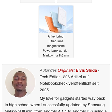
Anker bringt
ultradünne
magnetische
Powerbank auf den
Markt – nur 8,6 mm
08.05.2026
Autor des
Originals
:
Elvis Shida
-
Tech Editor
- 226 Artikel auf
Notebookcheck veröffentlicht
seit
2025
My love for gadgets started way back
in high school when I successfully updated my Samsung
Galaxy S III mini from Android 4.1.1 to Android 5.0 using a