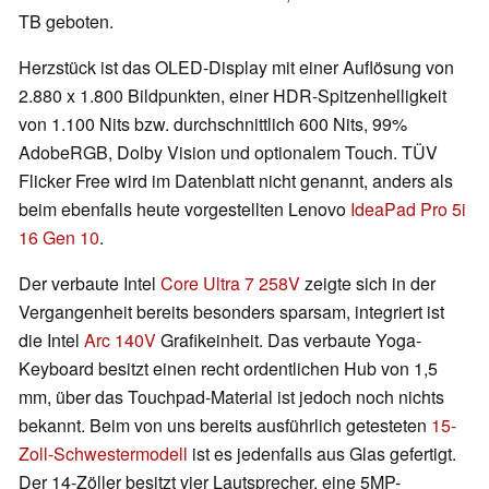
TB geboten.
Herzstück ist das OLED-Display mit einer Auflösung von
2.880 x 1.800 Bildpunkten, einer HDR-Spitzenhelligkeit
von 1.100 Nits bzw. durchschnittlich 600 Nits, 99%
AdobeRGB, Dolby Vision und optionalem Touch. TÜV
Flicker Free wird im Datenblatt nicht genannt, anders als
beim ebenfalls heute vorgestellten Lenovo
IdeaPad Pro 5i
16 Gen 10
.
Der verbaute Intel
Core Ultra 7 258V
zeigte sich in der
Vergangenheit bereits besonders sparsam, integriert ist
die Intel
Arc 140V
Grafikeinheit. Das verbaute Yoga-
Keyboard besitzt einen recht ordentlichen Hub von 1,5
mm, über das Touchpad-Material ist jedoch noch nichts
bekannt. Beim von uns bereits ausführlich getesteten
15-
Zoll-Schwestermodell
ist es jedenfalls aus Glas gefertigt.
Der 14-Zöller besitzt vier Lautsprecher, eine 5MP-