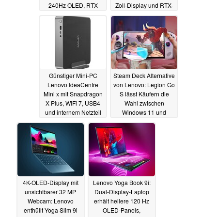
240Hz OLED, RTX
Zoll-Display und RTX-
5090, Core Ultra 9 und
5000-GPUs
07.01.2025
250W Kühlleistung
07.01.2025
Günstiger Mini-PC
Steam Deck Alternative
Lenovo IdeaCentre
von Lenovo: Legion Go
Mini x mit Snapdragon
S lässt Käufern die
X Plus, WiFi 7, USB4
Wahl zwischen
und internem Netzteil
Windows 11 und
vorgestellt
SteamOS
07.01.2025
07.01.2025
4K-OLED-Display mit
Lenovo Yoga Book 9i:
unsichtbarer 32 MP
Dual-Display-Laptop
Webcam: Lenovo
erhält hellere 120 Hz
enthüllt Yoga Slim 9i
OLED-Panels,