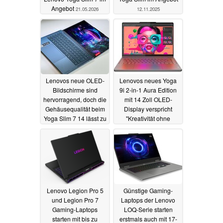
Angebot
21.05.2026
12.11.2025
Lenovos neue OLED-
Lenovos neues Yoga
Bildschirme sind
9i 2-in-1 Aura Edition
hervorragend, doch die
mit 14 Zoll OLED-
Gehäusequalität beim
Display verspricht
Yoga Slim 7 14 lässt zu
"Kreativität ohne
wünschen übrig
Grenzen"
07.01.2025
19.05.2025
Lenovo Legion Pro 5
Günstige Gaming-
und Legion Pro 7
Laptops der Lenovo
Gaming-Laptops
LOQ-Serie starten
starten mit bis zu
erstmals auch mit 17-