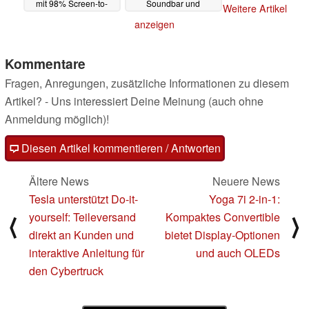
mit 98% Screen-to-
Soundbar und
Weitere Artikel
Body-Ratio
leichteres Gehäuse
07.01.2025
anzeigen
07.01.2025
Kommentare
Fragen, Anregungen, zusätzliche Informationen zu diesem
Artikel? - Uns interessiert Deine Meinung (auch ohne
Anmeldung möglich)!
Diesen Artikel kommentieren / Antworten
Ältere News
Neuere News
Tesla unterstützt Do-it-
Yoga 7i 2-in-1:
yourself: Teileversand
Kompaktes Convertible
⟨
⟩
direkt an Kunden und
bietet Display-Optionen
interaktive Anleitung für
und auch OLEDs
den Cybertruck