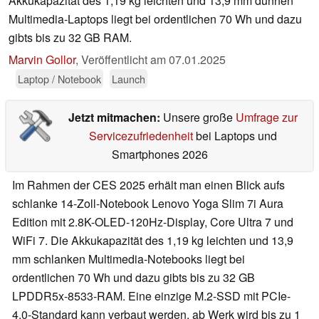
Akkukapazität des 1,19 kg leichten und 13,9 mm dünnen
Multimedia-Laptops liegt bei ordentlichen 70 Wh und dazu
gibts bis zu 32 GB RAM.
Marvin Gollor
,
Veröffentlicht am
07.01.2025
Laptop / Notebook
Launch
Jetzt mitmachen:
Unsere große
Umfrage zur
Servicezufriedenheit
bei Laptops und
Smartphones 2026
Im Rahmen der CES 2025 erhält man einen Blick aufs
schlanke 14-Zoll-Notebook Lenovo Yoga Slim 7i Aura
Edition mit 2.8K-OLED-120Hz-Display, Core Ultra 7 und
WiFi 7. Die Akkukapazität des 1,19 kg leichten und 13,9
mm schlanken Multimedia-Notebooks liegt bei
ordentlichen 70 Wh und dazu gibts bis zu 32 GB
LPDDR5x-8533-RAM. Eine einzige M.2-SSD mit PCIe-
4.0-Standard kann verbaut werden, ab Werk wird bis zu 1