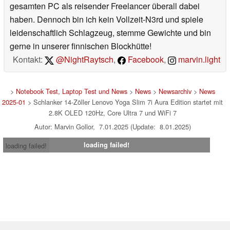
gesamten PC als reisender Freelancer überall dabei
haben. Dennoch bin ich kein Vollzeit-N3rd und spiele
leidenschaftlich Schlagzeug, stemme Gewichte und bin
gerne in unserer finnischen Blockhütte!
Kontakt:
@NightRaytsch
,
Facebook
,
marvin.light
>
Notebook Test, Laptop Test und News
>
News
>
Newsarchiv
>
News
2025-01
> Schlanker 14-Zöller Lenovo Yoga Slim 7i Aura Edition startet mit
2.8K OLED 120Hz, Core Ultra 7 und WiFi 7
Autor: Marvin Gollor, 7.01.2025 (Update: 8.01.2025)
loading failed!
loading failed!