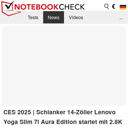
Tests
News
Videos
...
Benchmarks & Tech
Externe Tests
Kaufberatung
Deals
Suche
Jobs
Forum
CES 2025 | Schlanker 14-Zöller Lenovo
Yoga Slim 7i Aura Edition startet mit 2.8K