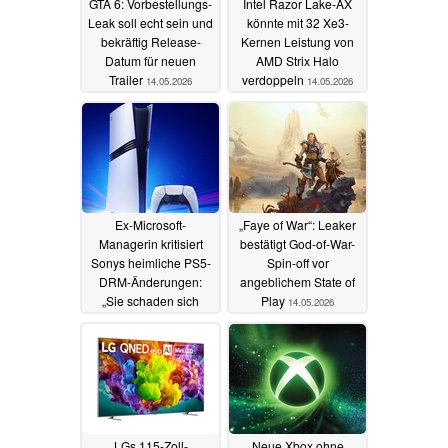
GTA 6: Vorbestellungs-
Intel Razor Lake-AX
Leak soll echt sein und
könnte mit 32 Xe3-
bekräftig Release-
Kernen Leistung von
Datum für neuen
AMD Strix Halo
Trailer
verdoppeln
14.05.2026
14.05.2026
Ex-Microsoft-
„Faye of War“: Leaker
Managerin kritisiert
bestätigt God-of-War-
Sonys heimliche PS5-
Spin-off vor
DRM-Änderungen:
angeblichem State of
„Sie schaden sich
Play
14.05.2026
selbst“
14.05.2026
LGs 115-Zoll-
Neue Xbox ohne