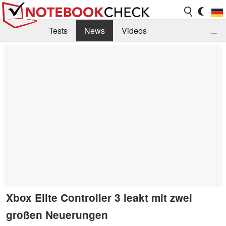
Tests
News
Videos
...
Benchmarks & Tech
Externe Tests
Kaufberatung
Deals
Suche
Jobs
Forum
Xbox Elite Controller 3 leakt mit zwei
großen Neuerungen