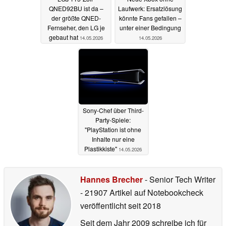
QNED92BU ist da –
Laufwerk: Ersatzlösung
der größte QNED-
könnte Fans gefallen –
Fernseher, den LG je
unter einer Bedingung
gebaut hat
14.05.2026
14.05.2026
Sony-Chef über Third-
Party-Spiele:
"PlayStation ist ohne
Inhalte nur eine
Plastikkiste"
14.05.2026
Hannes Brecher
- Senior Tech Writer
- 21907 Artikel auf Notebookcheck
veröffentlicht
seit 2018
Seit dem Jahr 2009 schreibe ich für