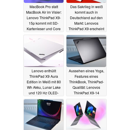
MacBook Pro statt
Das Sakrileg in weiß
MacBook Air im Visier:
kommt auch in
Lenovo ThinkPad X9-
Deutschland auf den
15p kommt mit SD-
Markt: Lenovos
Kartenleser und Core
ThinkPad X9 erscheint
Ultra X9 auf den Markt
in neuer Farbe
07.01.2026
05.09.2025
Lenovo enthüllt
Aussehen eines Yoga,
ThinkPad X9 Aura
Features eines
Edition in Weiß mit 80
ThinkBook, ThinkPad-
Wh Akku, Lunar Lake
Qualität: Lenovos
und 120 Hz OLED-
ThinkPad X9-14
Touchscreen
bewegt sich zwischen
14.07.2025
den Welten
31.03.2025