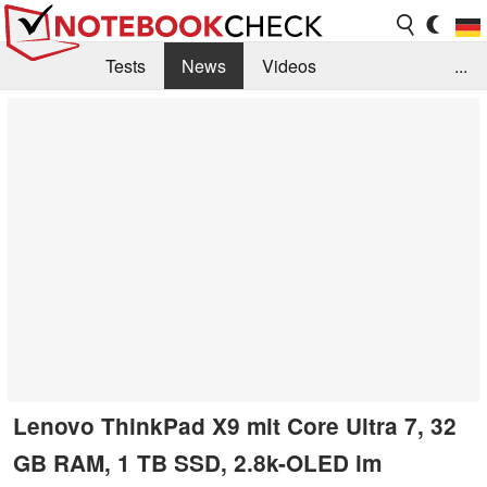
Tests
News
Videos
...
Benchmarks & Tech
Externe Tests
Kaufberatung
Deals
Suche
Jobs
Forum
Lenovo ThinkPad X9 mit Core Ultra 7, 32
GB RAM, 1 TB SSD, 2.8k-OLED im