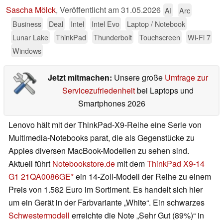
Sascha Mölck
,
Veröffentlicht am
31.05.2026
AI
Arc
Business
Deal
Intel
Intel Evo
Laptop / Notebook
Lunar Lake
ThinkPad
Thunderbolt
Touchscreen
Wi-Fi 7
Windows
Jetzt mitmachen:
Unsere große
Umfrage zur
Servicezufriedenheit
bei Laptops und
Smartphones 2026
Lenovo hält mit der ThinkPad-X9-Reihe eine Serie von
Multimedia-Notebooks parat, die als Gegenstücke zu
Apples diversen MacBook-Modellen zu sehen sind.
Aktuell führt
Notebookstore.de
mit dem
ThinkPad X9-14
G1 21QA0086GE
ein 14-Zoll-Modell der Reihe zu einem
Preis von 1.582 Euro im Sortiment. Es handelt sich hier
um ein Gerät in der Farbvariante „White“. Ein schwarzes
Schwestermodell
erreichte die Note „Sehr Gut (89%)“ in