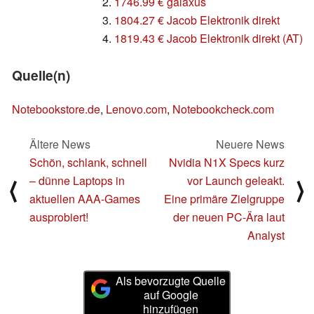
2.
1746.99 € galaxus
3.
1804.27 € Jacob Elektronik direkt
4.
1819.43 € Jacob Elektronik direkt (AT)
Quelle(n)
Notebookstore.de
,
Lenovo.com
,
Notebookcheck.com
Ältere News
Neuere News
Schön, schlank, schnell
Nvidia N1X Specs kurz
– dünne Laptops in
vor Launch geleakt.
⟨
⟩
aktuellen AAA-Games
Eine primäre Zielgruppe
ausprobiert!
der neuen PC-Ära laut
Analyst
Als bevorzugte Quelle
auf Google
hinzufügen