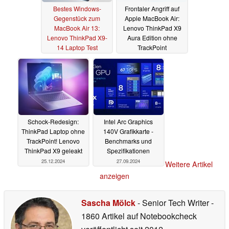
Bestes Windows-
Frontaler Angriff auf
Gegenstück zum
Apple MacBook Air:
MacBook Air 13:
Lenovo ThinkPad X9
Lenovo ThinkPad X9-
Aura Edition ohne
14 Laptop Test
TrackPoint
angekündigt
28.03.2025
07.01.2025
Schock-Redesign:
Intel Arc Graphics
ThinkPad Laptop ohne
140V Grafikkarte -
TrackPoint! Lenovo
Benchmarks und
ThinkPad X9 geleakt
Spezifikationen
25.12.2024
27.09.2024
Weitere Artikel
anzeigen
Sascha Mölck
- Senior Tech Writer
-
1860 Artikel auf Notebookcheck