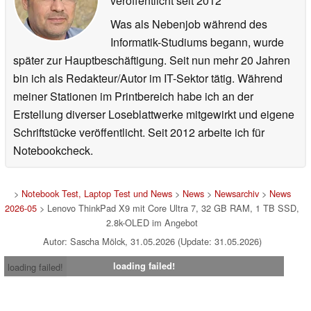
veröffentlicht
seit 2012
Was als Nebenjob während des
Informatik-Studiums begann, wurde
später zur Hauptbeschäftigung. Seit nun mehr 20 Jahren
bin ich als Redakteur/Autor im IT-Sektor tätig. Während
meiner Stationen im Printbereich habe ich an der
Erstellung diverser Loseblattwerke mitgewirkt und eigene
Schriftstücke veröffentlicht. Seit 2012 arbeite ich für
Notebookcheck.
>
Notebook Test, Laptop Test und News
>
News
>
Newsarchiv
>
News
2026-05
> Lenovo ThinkPad X9 mit Core Ultra 7, 32 GB RAM, 1 TB SSD,
2.8k-OLED im Angebot
Autor: Sascha Mölck, 31.05.2026 (Update: 31.05.2026)
loading failed!
loading failed!