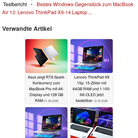
Testbericht
•
Bestes Windows-Gegenstück zum MacBook
Air 13: Lenovo ThinkPad X9-14 Laptop ...
Verwandte Artikel
Asus zeigt RTX-Spark-
Lenovo ThinkPad X9
Konkurrenz zum
15p: 15-Zöller mit
MacBook Pro mit 4K-
64GB RAM und 1.100-
Display und 128 GB
Nit-OLED jetzt
RAM
bestellbar
01.06.2026
12.05.2026