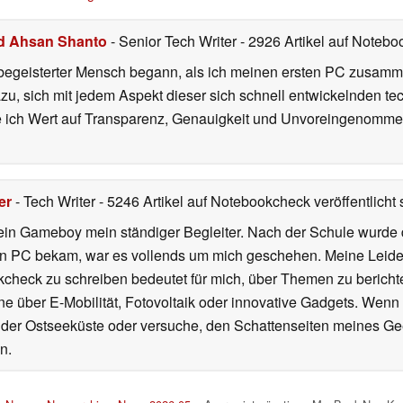
d Ahsan Shanto
- Senior Tech Writer
- 2926 Artikel auf Notebo
begeisterter Mensch begann, als ich meinen ersten PC zusamm
azu, sich mit jedem Aspekt dieser sich schnell entwickelnden t
te ich Wert auf Transparenz, Genauigkeit und Unvoreingenomme
er
- Tech Writer
- 5246 Artikel auf Notebookcheck veröffentlicht
s
ein Gameboy mein ständiger Begleiter. Nach der Schule wurde d
en PC bekam, war es vollends um mich geschehen. Meine Leiden
kcheck zu schreiben bedeutet für mich, über Themen zu berichte
 über E-Mobilität, Fotovoltaik oder innovative Gadgets. Wenn 
 der Ostseeküste oder versuche, den Schattenseiten meines Ge
n.