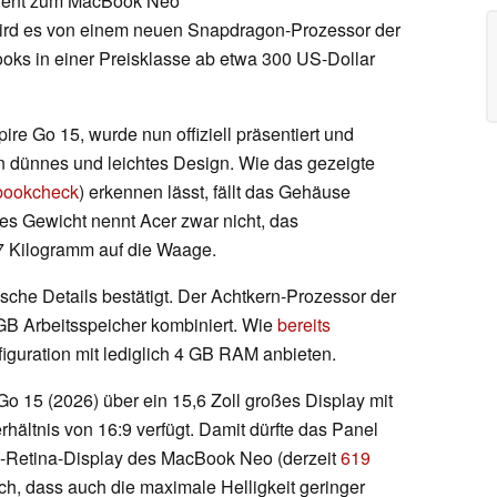
urrent zum MacBook Neo
 wird es von einem neuen Snapdragon-Prozessor der
ooks in einer Preisklasse ab etwa 300 US-Dollar
re Go 15, wurde nun offiziell präsentiert und
n dünnes und leichtes Design. Wie das gezeigte
ebookcheck
) erkennen lässt, fällt das Gehäuse
tes Gewicht nennt Acer zwar nicht, das
,7 Kilogramm auf die Waage.
sche Details bestätigt. Der Achtkern-Prozessor der
GB Arbeitsspeicher kombiniert. Wie
bereits
iguration mit lediglich 4 GB RAM anbieten.
o 15 (2026) über ein 15,6 Zoll großes Display mit
ältnis von 16:9 verfügt. Damit dürfte das Panel
id-Retina-Display des MacBook Neo (derzeit
619
h, dass auch die maximale Helligkeit geringer