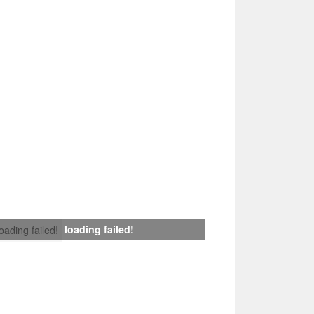
loading failed!
loading failed!