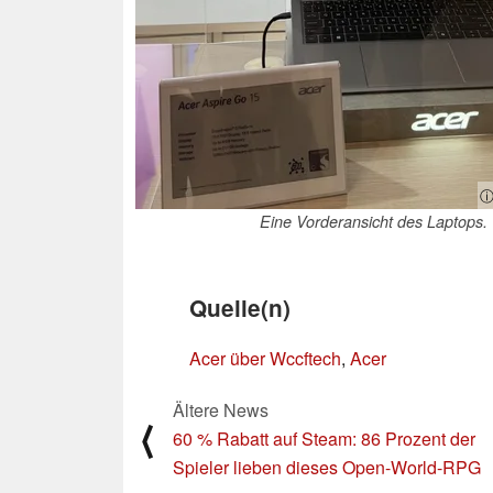
ⓘ
Eine Vorderansicht des Laptops.
Quelle(n)
Acer über Wccftech
,
Acer
Ältere News
⟨
60 % Rabatt auf Steam: 86 Prozent der
Spieler lieben dieses Open-World-RPG