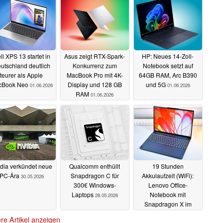
ll XPS 13 startet in
Asus zeigt RTX-Spark-
HP: Neues 14-Zoll-
utschland deutlich
Konkurrenz zum
Notebook setzt auf
teurer als Apple
MacBook Pro mit 4K-
64GB RAM, Arc B390
cBook Neo
Display und 128 GB
und 5G
01.06.2026
01.06.2026
RAM
01.06.2026
dia verkündet neue
Qualcomm enthüllt
19 Stunden
PC-Ära
Snapdragon C für
Akkulaufzeit (WiFi):
30.05.2026
300€ Windows-
Lenovo Office-
Laptops
Notebook mit
28.05.2026
Snapdragon X im
Angebot
22.05.2026
re Artikel anzeigen