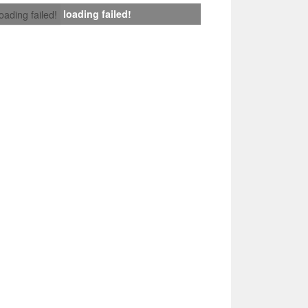
loading failed!
loading failed!