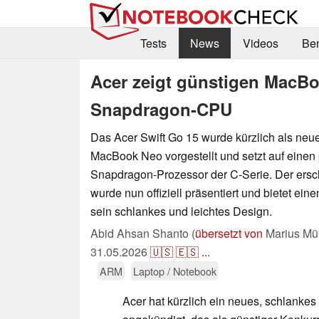
Tests
News
Videos
Be
Acer zeigt günstigen MacB
Snapdragon-CPU
Das Acer Swift Go 15 wurde kürzlich als neue
MacBook Neo vorgestellt und setzt auf einen
Snapdragon-Prozessor der C-Serie. Der ersc
wurde nun offiziell präsentiert und bietet ein
sein schlankes und leichtes Design.
Abid Ahsan Shanto (
übersetzt von
Marius Mül
31.05.2026
🇺🇸
🇪🇸
...
ARM
Laptop / Notebook
Acer hat kürzlich ein neues, schlankes