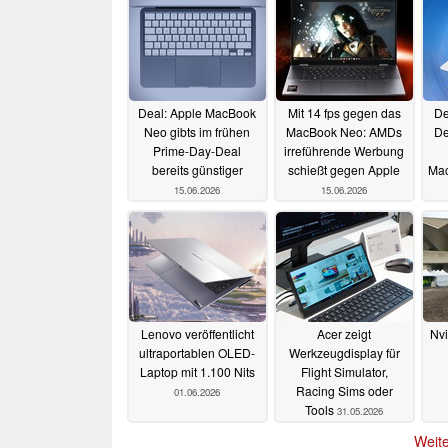
Deal: Apple MacBook
Mit 14 fps gegen das
De
Neo gibts im frühen
MacBook Neo: AMDs
De
Prime-Day-Deal
irreführende Werbung
bereits günstiger
schießt gegen Apple
Ma
15.06.2026
15.06.2026
Lenovo veröffentlicht
Acer zeigt
Nvi
ultraportablen OLED-
Werkzeugdisplay für
Laptop mit 1.100 Nits
Flight Simulator,
Racing Sims oder
01.06.2026
Tools
31.05.2026
Weite