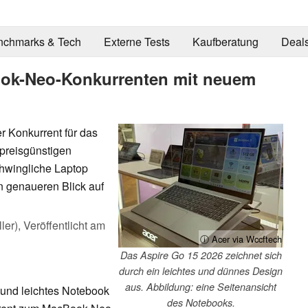
nchmarks & Tech
Externe Tests
Kaufberatung
Deal
ook-Neo-Konkurrenten mit neuem
r Konkurrent für das
 preisgünstigen
hwingliche Laptop
en genaueren Blick auf
ler),
Veröffentlicht am
ⓘ Acer via Wccftech
Das Aspire Go 15 2026 zeichnet sich
durch ein leichtes und dünnes Design
aus. Abbildung: eine Seitenansicht
 und leichtes Notebook
des Notebooks.