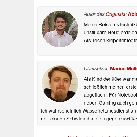
Autor des
Originals
:
Abi
Meine Reise als technik
unstillbare Neugierde d
Als Technikreporter leg
Übersetzer:
Marius Müll
Als Kind der 90er war m
schließlich meinen erst
abgeflacht. Für Noteboo
neben Gaming auch gerne
ich wahrscheinlich Wasserrettungsdienst an
der lokalen Schwimmhalle entgegenzuwirke