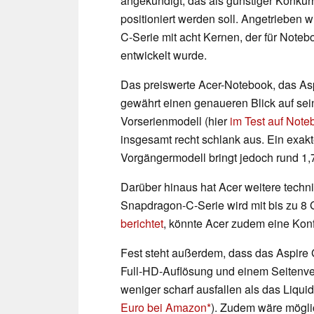
angekündigt, das als günstiger Konk
positioniert werden soll. Angetrieben
C-Serie mit acht Kernen, der für Noteb
entwickelt wurde.
Das preiswerte Acer-Notebook, das Aspi
gewährt einen genaueren Blick auf sei
Vorserienmodell (hier
im Test auf Not
insgesamt recht schlank aus. Ein exak
Vorgängermodell bringt jedoch rund 1
Darüber hinaus hat Acer weitere techni
Snapdragon-C-Serie wird mit bis zu 8 
berichtet
, könnte Acer zudem eine Konf
Fest steht außerdem, dass das Aspire G
Full-HD-Auflösung und einem Seitenverh
weniger scharf ausfallen als das Liqu
Euro bei Amazon
). Zudem wäre möglic