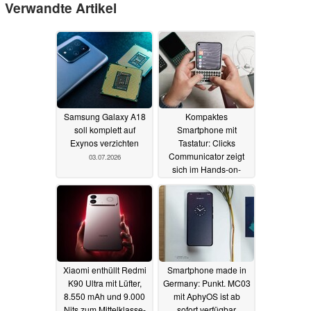
Verwandte Artikel
Samsung Galaxy A18
Kompaktes
soll komplett auf
Smartphone mit
Exynos verzichten
Tastatur: Clicks
Communicator zeigt
03.07.2026
sich im Hands-on-
Video
30.06.2026
Xiaomi enthüllt Redmi
Smartphone made in
K90 Ultra mit Lüfter,
Germany: Punkt. MC03
8.550 mAh und 9.000
mit AphyOS ist ab
Nits zum Mittelklasse-
sofort verfügbar