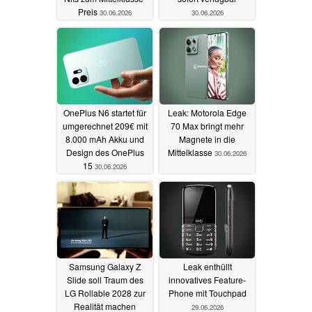
Preis
30.06.2026
30.06.2026
OnePlus N6 startet für
Leak: Motorola Edge
umgerechnet 209€ mit
70 Max bringt mehr
8.000 mAh Akku und
Magnete in die
Design des OnePlus
Mittelklasse
30.06.2026
15
30.06.2026
Samsung Galaxy Z
Leak enthüllt
Slide soll Traum des
innovatives Feature-
LG Rollable 2028 zur
Phone mit Touchpad
Realität machen
29.06.2026