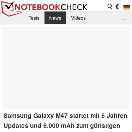
Tests
News
Videos
...
Benchmarks & Tech
Externe Tests
Kaufberatung
Deals
Suche
Jobs
Forum
Samsung Galaxy M47 startet mit 6 Jahren
Updates und 6.000 mAh zum günstigen