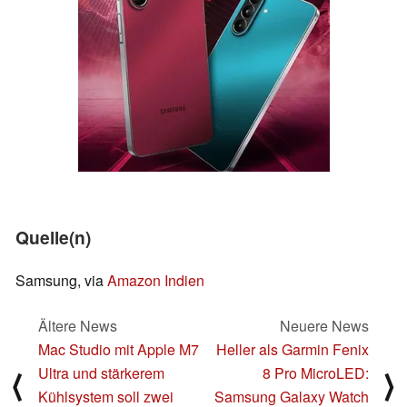
Quelle(n)
Samsung, via
Amazon Indien
Ältere News
Neuere News
Mac Studio mit Apple M7
Heller als Garmin Fenix
Ultra und stärkerem
8 Pro MicroLED:
⟨
⟩
Kühlsystem soll zwei
Samsung Galaxy Watch