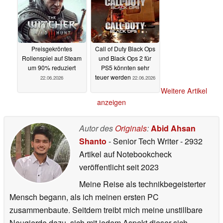
AMD-Feature
22.06.2026
22.06.2026
Preisgekröntes
Call of Duty Black Ops
Rollenspiel auf Steam
und Black Ops 2 für
um 90% reduziert
PS5 könnten sehr
teuer werden
22.06.2026
22.06.2026
Weitere Artikel
anzeigen
Autor des
Originals
:
Abid Ahsan
Shanto
- Senior Tech Writer
- 2932
Artikel auf Notebookcheck
veröffentlicht
seit 2023