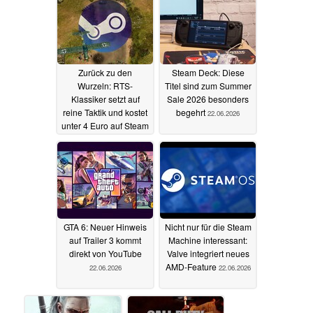
erstmals für unter 1
gnadenlose Racer ist
Euro auf Steam
erstmals für 3 statt 30
Euro im Steam Sale
22.06.2026
22.06.2026
Zurück zu den
Steam Deck: Diese
Wurzeln: RTS-
Titel sind zum Summer
Klassiker setzt auf
Sale 2026 besonders
reine Taktik und kostet
begehrt
22.06.2026
unter 4 Euro auf Steam
22.06.2026
GTA 6: Neuer Hinweis
Nicht nur für die Steam
auf Trailer 3 kommt
Machine interessant:
direkt von YouTube
Valve integriert neues