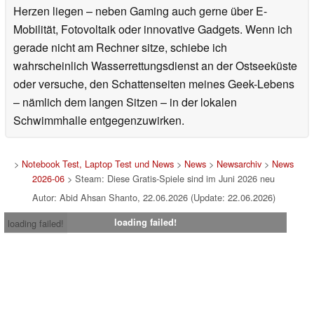
Meine Leidenschaft fürs Gaming ist seitdem nie wieder
abgeflacht. Für Notebookcheck zu schreiben bedeutet für
mich, über Themen zu berichten, die mir wirklich am
Herzen liegen – neben Gaming auch gerne über E-
Mobilität, Fotovoltaik oder innovative Gadgets. Wenn ich
gerade nicht am Rechner sitze, schiebe ich
wahrscheinlich Wasserrettungsdienst an der Ostseeküste
oder versuche, den Schattenseiten meines Geek-Lebens
– nämlich dem langen Sitzen – in der lokalen
Schwimmhalle entgegenzuwirken.
>
Notebook Test, Laptop Test und News
>
News
>
Newsarchiv
>
News
2026-06
> Steam: Diese Gratis-Spiele sind im Juni 2026 neu
Autor: Abid Ahsan Shanto, 22.06.2026 (Update: 22.06.2026)
loading failed!
loading failed!