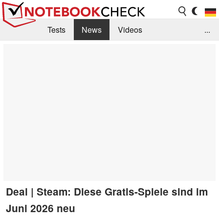
Tests
News
Videos
...
Benchmarks & Tech
Externe Tests
Kaufberatung
Deals
Suche
Jobs
Forum
Deal | Steam: Diese Gratis-Spiele sind im
Juni 2026 neu