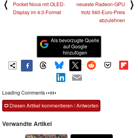
⟨
⟩
Pocket Nova mit OLED-
neueste Radeon-GPU
Display im 4:3-Format
trotz 560-Euro-Preis
abzulehnen
Als bevorzugte Quelle
auf Google
hinzufügen
Kommentare
Fragen, Anregungen, zusätzliche Informationen zu diesem
Artikel? - Uns interessiert Deine Meinung (auch ohne
Anmeldung möglich)!
Diesen Artikel kommentieren / Antworten