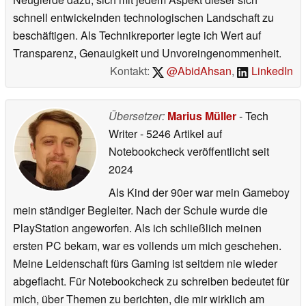
Meine Reise als technikbegeisterter
Mensch begann, als ich meinen ersten PC
zusammenbaute. Seitdem treibt mich meine unstillbare
Neugierde dazu, sich mit jedem Aspekt dieser sich
schnell entwickelnden technologischen Landschaft zu
beschäftigen. Als Technikreporter legte ich Wert auf
Transparenz, Genauigkeit und Unvoreingenommenheit.
Kontakt:
@AbidAhsan
,
LinkedIn
Übersetzer:
Marius Müller
- Tech
Writer
- 5246 Artikel auf
Notebookcheck veröffentlicht
seit
2024
Als Kind der 90er war mein Gameboy
mein ständiger Begleiter. Nach der Schule wurde die
PlayStation angeworfen. Als ich schließlich meinen
ersten PC bekam, war es vollends um mich geschehen.