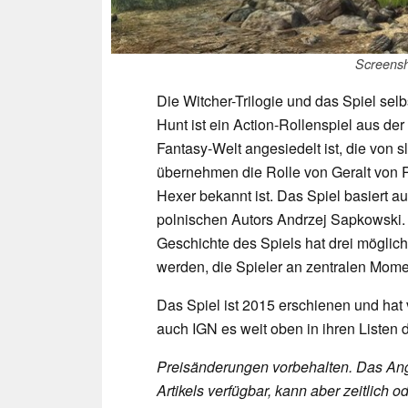
Screensh
Die Witcher-Trilogie und das Spiel sel
Hunt ist ein Action-Rollenspiel aus der
Fantasy-Welt angesiedelt ist, die von s
übernehmen die Rolle von Geralt von R
Hexer bekannt ist. Das Spiel basiert 
polnischen Autors Andrzej Sapkowski. 
Geschichte des Spiels hat drei mögli
werden, die Spieler an zentralen Mome
Das Spiel ist 2015 erschienen und hat
auch IGN es weit oben in ihren Listen 
Preisänderungen vorbehalten. Das Ang
Artikels verfügbar, kann aber zeitlic