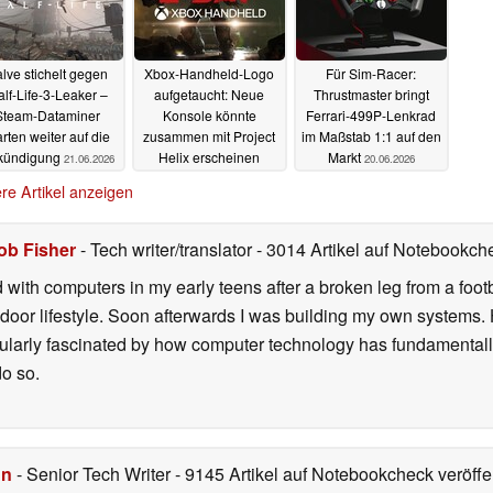
lve stichelt gegen
Xbox-Handheld-Logo
Für Sim-Racer:
lf-Life-3-Leaker –
aufgetaucht: Neue
Thrustmaster bringt
Steam-Dataminer
Konsole könnte
Ferrari-499P-Lenkrad
rten weiter auf die
zusammen mit Project
im Maßstab 1:1 auf den
kündigung
Helix erscheinen
Markt
21.06.2026
20.06.2026
21.06.2026
re Artikel anzeigen
ob Fisher
- Tech writer/translator
- 3014 Artikel auf Notebookche
d with computers in my early teens after a broken leg from a fo
door lifestyle. Soon afterwards I was building my own systems
icularly fascinated by how computer technology has fundamental
do so.
hn
- Senior Tech Writer
- 9145 Artikel auf Notebookcheck veröffen