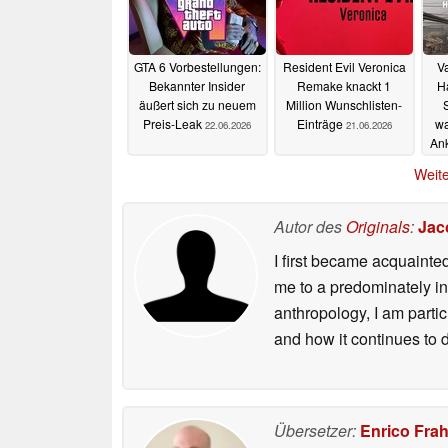
GTA 6 Vorbestellungen:
Resident Evil Veronica
Va
Bekannter Insider
Remake knackt 1
Ha
äußert sich zu neuem
Million Wunschlisten-
Preis-Leak
Einträge
wa
22.06.2026
21.06.2026
An
Weite
Autor des
Originals
:
Jac
I first became acquainte
me to a predominately in
anthropology, I am part
and how it continues to 
Übersetzer:
Enrico Fra