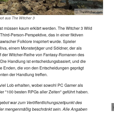
ⓘ TheWitcher.com
ot aus The Witcher 3
bst müssen kaum erklärt werden. The Witcher 3 Wild
 Third-Person-Perspektive, das in einer fiktiven
lawischer Folklore inspiriert wurde. Spieler
iva, einem Monsterjäger und Söldner, der als
auf der Witcher-Reihe von Fantasy-Romanen des
Die Handlung ist entscheidungsbasiert, und die
che Enden, die von den Entscheidungen geprägt
nten der Handlung treffen.
 viel Lob erhalten, wobei sowohl PC Gamer als
der "100 besten RPGs aller Zeiten" geführt haben.
ebot war zum Veröffentlichungszeitpunkt des
h oder mengenmäßig beschränkt sein. Alle Angaben