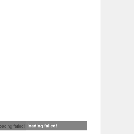
loading failed!
loading failed!