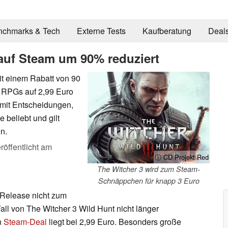
nchmarks & Tech
Externe Tests
Kaufberatung
Deal
 auf Steam um 90% reduziert
mit einem Rabatt von 90
n RPGs auf 2,99 Euro
 mit Entscheidungen,
e beliebt und gilt
n.
röffentlicht am
ⓘ CD Projekt Red
The Witcher 3 wird zum Steam-
Schnäppchen für knapp 3 Euro
 Release nicht zum
ll von The Witcher 3 Wild Hunt nicht länger
n
Steam-Deal
liegt bei 2,99 Euro. Besonders große