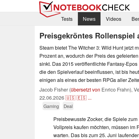
Tests
News
Videos
Be
Preisgekröntes Rollenspiel
Steam bietet The Witcher 3: Wild Hunt jetzt 
Prozent an, wodurch der Preis des gefeierte
sinkt. Das 2015 veröffentlichte Fantasy-Epos
die den Spielverlauf beeinflussen, ist bis heut
einigen als eines der besten RPGs aller Zeite
Jacob Fisher (
übersetzt von
Enrico Frahn),
Ve
22.06.2026
🇺🇸
🇪🇸
...
Gaming
Deal
Preisbewusste Zocker, die Spiele zum
Vollpreis kaufen möchten, müssen im Fa
warten. Das bis zum 25. Juni laufende