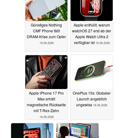
Günstiges Nothing
Apple enthüllt, warum
CMF Phone fällt
watchOS 27 erst ab der
DRAM-Krise zum Opfer
Apple Watch Ultra 2
verfügbar ist
19.06.2026
19.06.2026
Apple iPhone 17 Pro
OnePlus 15s: Globaler
Max erhält
Launch angeblich
magnetische Rückseite
ungewiss
19.06.2026
mit T-Rex-Zahn
19.06.2026