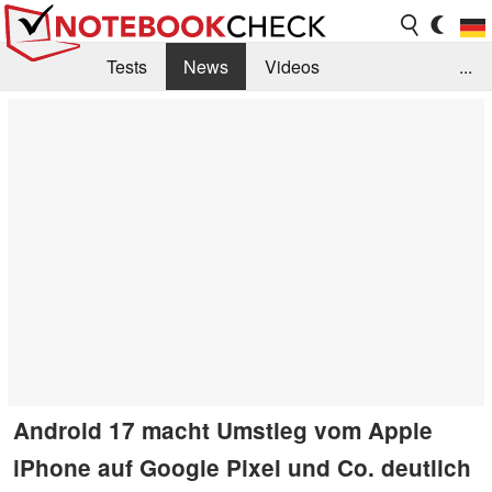
Tests
News
Videos
...
Benchmarks & Tech
Externe Tests
Kaufberatung
Deals
Suche
Jobs
Forum
Android 17 macht Umstieg vom Apple
iPhone auf Google Pixel und Co. deutlich