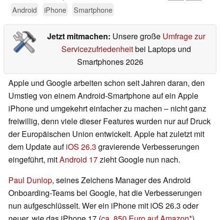
Android
iPhone
Smartphone
Jetzt mitmachen:
Unsere große
Umfrage zur
Servicezufriedenheit
bei Laptops und
Smartphones 2026
Apple und Google arbeiten schon seit Jahren daran, den
Umstieg von einem Android-Smartphone auf ein Apple
iPhone und umgekehrt einfacher zu machen – nicht ganz
freiwillig, denn viele dieser Features wurden nur auf Druck
der Europäischen Union entwickelt. Apple hat zuletzt mit
dem Update auf
iOS 26.3
gravierende Verbesserungen
eingeführt, mit
Android 17
zieht Google nun nach.
Paul Dunlop
, seines Zeichens Manager des Android
Onboarding-Teams bei Google, hat die Verbesserungen
nun aufgeschlüsselt. Wer ein iPhone mit iOS 26.3 oder
neuer, wie das iPhone 17 (
ca. 850 Euro auf Amazon
),