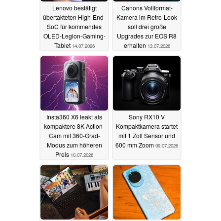
Lenovo bestätigt
Canons Vollformat-
übertakteten High-End-
Kamera im Retro-Look
SoC für kommendes
soll drei große
OLED-Legion-Gaming-
Upgrades zur EOS R8
Tablet
erhalten
14.07.2026
13.07.2026
Insta360 X6 leakt als
Sony RX10 V
kompaktere 8K-Action-
Kompaktkamera startet
Cam mit 360-Grad-
mit 1 Zoll Sensor und
Modus zum höheren
600 mm Zoom
09.07.2026
Preis
10.07.2026