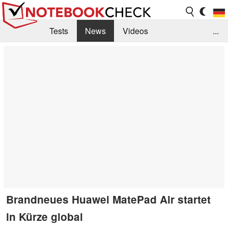
Tests
News
Videos
...
Benchmarks & Tech
Externe Tests
Kaufberatung
Deals
Suche
Jobs
Forum
Brandneues Huawei MatePad Air startet
in Kürze global