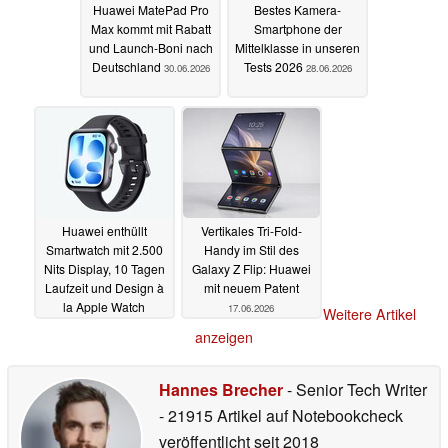
Huawei MatePad Pro
Bestes Kamera-
Max kommt mit Rabatt
Smartphone der
und Launch-Boni nach
Mittelklasse in unseren
Deutschland
Tests 2026
30.06.2026
28.06.2026
Huawei enthüllt
Vertikales Tri-Fold-
Smartwatch mit 2.500
Handy im Stil des
Nits Display, 10 Tagen
Galaxy Z Flip: Huawei
Laufzeit und Design à
mit neuem Patent
la Apple Watch
17.06.2026
Weitere Artikel
23.06.2026
anzeigen
Hannes Brecher
- Senior Tech Writer
- 21915 Artikel auf Notebookcheck
veröffentlicht
seit 2018