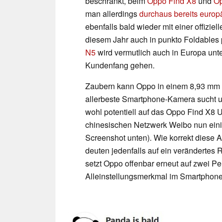
beschränkt, beim
Oppo Find X8
und
Op
man allerdings
durchaus bereits europ
ebenfalls bald wieder mit einer offizie
diesem Jahr auch in punkto Foldables p
N5
wird vermutlich auch in Europa u
Kundenfang gehen.
Zaubern kann Oppo in einem 8,93 mm d
allerbeste Smartphone-Kamera sucht u
wohl potentiell auf das Oppo Find X8 
chinesischen Netzwerk Weibo nun eini
Screenshot unten). Wie korrekt diese 
deuten jedenfalls auf ein veränderte
setzt Oppo offenbar erneut auf zwei Per
Alleinstellungsmerkmal im Smartphone