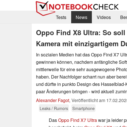
Tests
News
Videos
Be
Oppo Find X8 Ultra: So soll
Kamera mit einzigartigem D
In sozialen Medien hat das Oppo Find X7 Ult
gewinnen können, nachdem anfängliche Sof
mittlerweile für eine sehr ausgewogene Photo
haben. Der Nachfolger scharrt nun aber bereit
und dürfte in punkto Design des Hasselblad
paar Änderungen bringen - wird aktuell zumi
Alexander Fagot
,
Veröffentlicht am
17.02.202
Leaks / Rumors
Smartphone
Das
Oppo Find X7 Ultra
war ja leider 