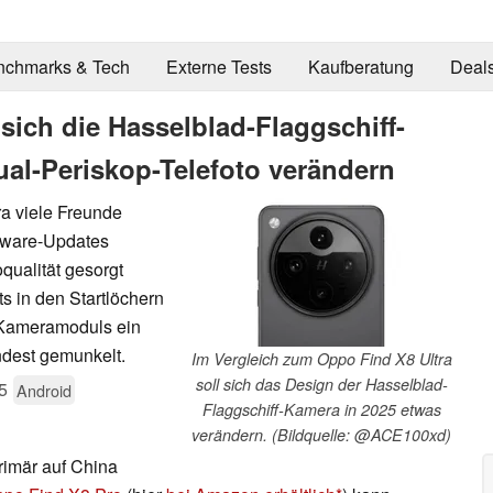
nchmarks & Tech
Externe Tests
Kaufberatung
Deal
 sich die Hasselblad-Flaggschiff-
ual-Periskop-Telefoto verändern
ra viele Freunde
tware-Updates
qualität gesorgt
s in den Startlöchern
-Kameramoduls ein
ndest gemunkelt.
Im Vergleich zum Oppo Find X8 Ultra
soll sich das Design der Hasselblad-
5
Android
Flaggschiff-Kamera in 2025 etwas
verändern. (Bildquelle: @ACE100xd)
primär auf China