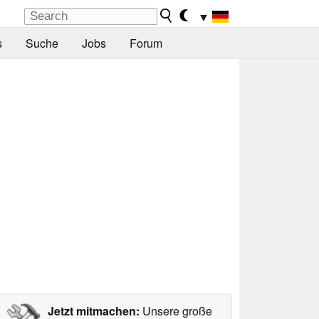
▼
s
Suche
Jobs
Forum
Jetzt mitmachen:
Unsere große