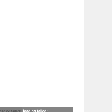
loading failed!
loading failed!