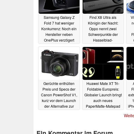
Samsung Galaxy Z
Find X8 Ultra als
Vi
Fold 7 hat weniger
Königin der Nacht:
n
Konkurrenz: Noch ein
Oppo nennt zwei
Hersteller neben
Schwerpunkte der
F
OnePlus verzögert
Hasselblad-
Foldable-Entwicklung
Flaggschiff-Kamera
23.02.2025
23.02.2025
Gerüchte enthüllen
Huawei Mate XT Tri-
Preis und Specs der
Foldable Europreis:
F
Canon PowerShot V1,
Globaler Launch bringt
ext
kurz vor dem Launch
auch neues
1
der Alternative zur
PaperMatte-Matepad
iPh
Sony RX100
Pro und Huawei Band
aus
18.02.2025
Weite
10
18.02.2025
Ein Kommentar im Forum