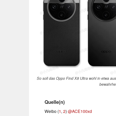
So soll das Oppo Find X8 Ultra wohl in etwa au
bewahrhei
Quelle(n)
Weibo (
1
,
2
)
@ACE100xd