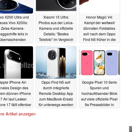
vo X200 Ultra und
Xiaomi 15 Ultra:
Honor Magic V4:
eues Vivo X200s:
Photos aus der Leica-
Kampf der weltweit
Zeiss-Kamera-
Kamera und offizielle
dünnsten Foldables
laggschiffe teils in
Details: "Bestes
soll nach dem Oppo
überraschenden
Telefoto" im Vergleich
Find N5 früher in die
Farben geplant
mit iPhone 16 Pro
nächste Runde gehen
23.02.2025
22.02.2025
18.02.2025
Apple iPhone Air:
Oppo Find N5 soll
Google Pixel 10 Serie
inales Design des
durch integrierte
Spuren und
rem dünnen iPhone
Remote Desktop App
hochauflösender Blick
7 Air laut Leaker.
zum MacBook-Ersatz
auf viele offizielle Pixel
one 17 fällt offenbar
für unterwegs werden
9a Pressebilder in
 der Reihe
allen Farben
18.02.2025
17.02.2025
17.02.2025
re Artikel anzeigen