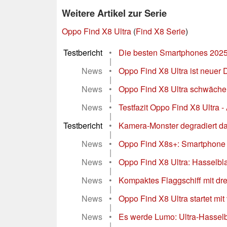
Weitere Artikel zur Serie
Oppo Find X8 Ultra
(
Find X8 Serie
)
Testbericht
•
Die besten Smartphones 2025 
|
News
•
Oppo Find X8 Ultra ist neuer D
|
News
•
Oppo Find X8 Ultra schwächelt
|
News
•
Testfazit Oppo Find X8 Ultra 
|
Testbericht
•
Kamera-Monster degradiert das
|
News
•
Oppo Find X8s+: Smartphone m
|
News
•
Oppo Find X8 Ultra: Hasselbla
|
News
•
Kompaktes Flaggschiff mit dr
|
News
•
Oppo Find X8 Ultra startet mi
|
News
•
Es werde Lumo: Ultra-Hasselbl
|