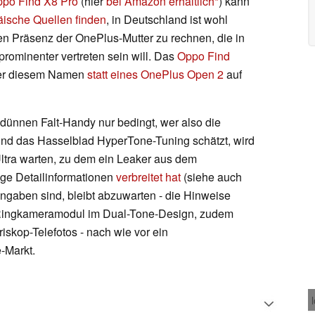
po Find X8 Pro
(hier
bei Amazon erhältlich
) kann
äische Quellen finden
, in Deutschland ist wohl
llen Präsenz der OnePlus-Mutter zu rechnen, die in
rominenter vertreten sein will. Das
Oppo Find
nter diesem Namen
statt eines OnePlus Open 2
auf
ünnen Falt-Handy nur bedingt, wer also die
nd das Hasselblad HyperTone-Tuning schätzt, wird
Ultra warten, zu dem ein Leaker aus dem
ge Detailinformationen
verbreitet hat
(siehe auch
Angaben sind, bleibt abzuwarten - die Hinweise
s Ringkameramodul im Dual-Tone-Design, zudem
iskop-Telefotos - nach wie vor ein
-Markt.