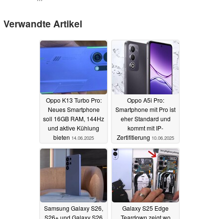
Verwandte Artikel
Oppo K13 Turbo Pro:
Oppo A5i Pro:
Neues Smartphone
Smartphone mit Pro ist
soll 16GB RAM, 144Hz
eher Standard und
und aktive Kühlung
kommt mit IP-
bieten
Zertifitierung
14.06.2025
10.06.2025
Samsung Galaxy S26,
Galaxy S25 Edge
S26+ und Galaxy S26
Teardown zeigt wo