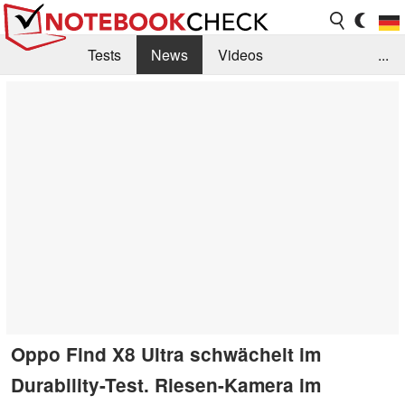
Tests
News
Videos
...
Benchmarks & Tech
Externe Tests
Kaufberatung
Deals
Suche
Jobs
Forum
Oppo Find X8 Ultra schwächelt im
Durability-Test. Riesen-Kamera im