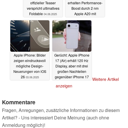
offizieller Teaser
erhalten Performance-
verspricht ultimatives
Boost durch 2 nm
Foldable
Apple A20 mit
04.06.2025
integriertem RAM
03.06.2025
Apple iPhone: Bilder
Gerücht: Apple iPhone
zeigen eindrucksvoll
17 (Air) erhält 120 Hz
mögliche Design-
Display, aber mit drei
Neuerungen von iOS
großen Nachteilen
26
gegenüber iPhone 17
03.06.2025
Weitere Artikel
Pro
03.06.2025
anzeigen
Kommentare
Fragen, Anregungen, zusätzliche Informationen zu diesem
Artikel? - Uns interessiert Deine Meinung (auch ohne
Anmeldung möglich)!