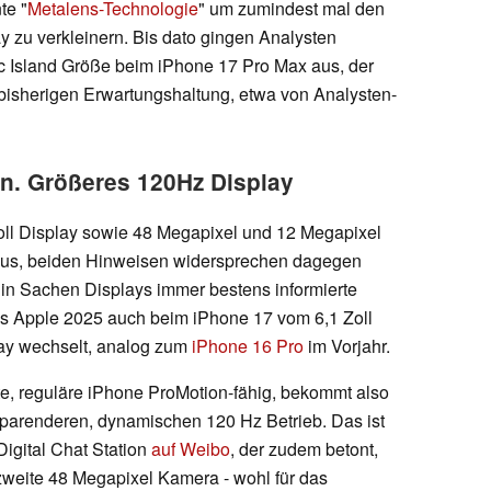
te "
Metalens-Technologie
" um zumindest mal den
 zu verkleinern. Bis dato gingen Analysten
c Island Größe beim iPhone 17 Pro Max aus, der
 bisherigen Erwartungshaltung, etwa von Analysten-
n. Größeres 120Hz Display
Zoll Display sowie 48 Megapixel und 12 Megapixel
us, beiden Hinweisen widersprechen dagegen
 in Sachen Displays immer bestens informierte
ss Apple 2025 auch beim iPhone 17 vom 6,1 Zoll
play wechselt, analog zum
iPhone 16 Pro
im Vorjahr.
te, reguläre iPhone ProMotion-fähig, bekommt also
parenderen, dynamischen 120 Hz Betrieb. Das ist
igital Chat Station
auf Weibo
, der zudem betont,
weite 48 Megapixel Kamera - wohl für das