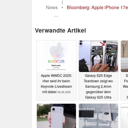
|
News
•
Bloomberg: Apple iPhone 17e F
...
Verwandte Artikel
Apple WWDC 2025:
Galaxy S25 Edge
S
Hier seid ihr beim
Teardown zeigt wo
Fo
Keynote-Livestream
Samsung 2,4mm
Wa
mit dabei
gegenüber dem
08.06.2025
Galaxy S25 Ultra
eingespart hat
04.06.2025