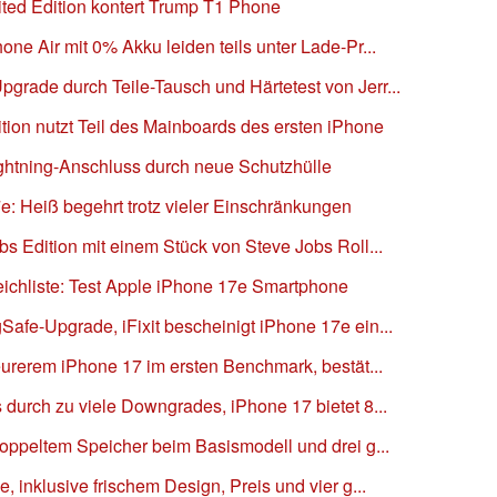
ted Edition kontert Trump T1 Phone
ne Air mit 0% Akku leiden teils unter Lade-Pr...
rade durch Teile-Tausch und Härtetest von Jerr...
ion nutzt Teil des Mainboards des ersten iPhone
ightning-Anschluss durch neue Schutzhülle
e: Heiß begehrt trotz vieler Einschränkungen
bs Edition mit einem Stück von Steve Jobs Roll...
treichliste: Test Apple iPhone 17e Smartphone
afe-Upgrade, iFixit bescheinigt iPhone 17e ein...
teurerem iPhone 17 im ersten Benchmark, bestät...
 durch zu viele Downgrades, iPhone 17 bietet 8...
doppeltem Speicher beim Basismodell und drei g...
, inklusive frischem Design, Preis und vier g...