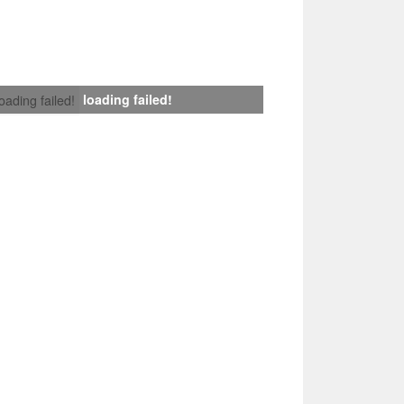
loading failed!
loading failed!