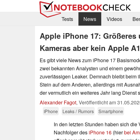
Tests
News
Videos
Be
Apple iPhone 17: Größeres 
Kameras aber kein Apple A1
Es gibt viele News zum iPhone 17 Basismode
zwei bekannten Analysten und einem gewöhn
zuverlässigen Leaker. Demnach bleibt beim 
Stein auf dem Anderen, allerdings mit Ausn
der vermutlich ein weiteres Jahr lang Dienst
Alexander Fagot
,
Veröffentlicht am
31.05.202
iPhone
Leaks / Rumors
Smartphone
In den letzten Stunden haben sich die 
Nachfolger des
iPhone 16
(hier
bei Am