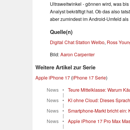
Ultraweitwinkel - gönnen wird, was bis
Analyst bekräftigt hat. Ob das also tat
aber zumindest im Android-Umfeld als 
Quelle(n)
Digital Chat Station Weibo
,
Ross Youn
Bild:
Aaron Carpenter
Weitere Artikel zur Serie
Apple iPhone 17
(
iPhone 17 Serie
)
News
•
Teure Mittelklasse: Warum Käu
|
News
•
KI ohne Cloud: Dieses Sprachm
|
News
•
Smartphone-Markt bricht ein: 
|
News
•
Apple iPhone 17 Pro Max Maste
|