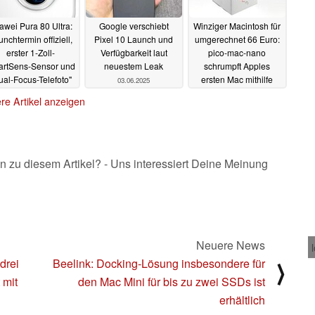
awei Pura 80 Ultra:
Google verschiebt
Winziger Macintosh für
nchtermin offiziell,
Pixel 10 Launch und
umgerechnet 66 Euro:
erster 1-Zoll-
Verfügbarkeit laut
pico-mac-nano
rtSens-Sensor und
neuestem Leak
schrumpft Apples
ual-Focus-Telefoto"
ersten Mac mithilfe
03.06.2025
erwartet
eines Raspberry Pi
03.06.2025
re Artikel anzeigen
02.06.2025
n zu diesem Artikel? - Uns interessiert Deine Meinung
Neuere News
drei
Beelink: Docking-Lösung insbesondere für
⟩
 mit
den Mac Mini für bis zu zwei SSDs ist
erhältlich