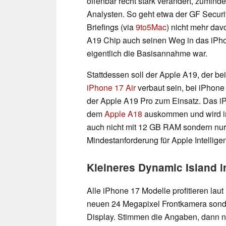
offenbar recht stark verändert, zumind
Analysten. So geht etwa der GF Securiti
Briefings (via
9to5Mac
) nicht mehr dav
A19 Chip auch seinen Weg in das iPho
eigentlich die Basisannahme war.
Stattdessen soll der Apple A19, der be
iPhone 17 Air
verbaut sein, bei iPhon
der Apple A19 Pro zum Einsatz. Das iP
dem
Apple A18
auskommen und wird im
auch nicht mit 12 GB RAM sondern nur
Mindestanforderung für Apple Intellige
Kleineres Dynamic Island i
Alle iPhone 17 Modelle profitieren lau
neuen 24 Megapixel Frontkamera sond
Display. Stimmen die Angaben, dann nut