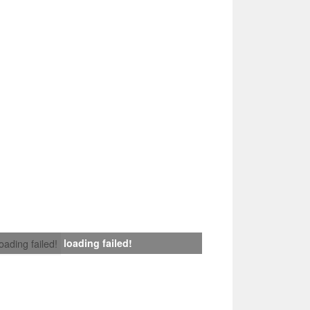
loading failed!
loading failed!