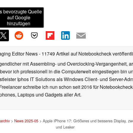
s bevorzugte Quelle
auf Google
hinzufügen
aging Editor News
- 11749 Artikel auf Notebookcheck veröffentl
gendlicher mit Assembling- und Overclocking-Vergangenheit, arb
 bevor ich professionell in die Computerwelt eingestiegen bin 
stleister Iphos IT Solutions als Windows Client- und Server-Ad
 Freelancer schreibe ich nun schon seit 2016 für Notebookcheck
phones, Laptops und Gadgets aller Art.
archiv
>
News 2025-05
> Apple iPhone 17: Größeres und besseres Display, zw
und Leaker