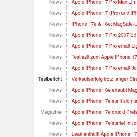
News
•
Apple iPhone 17 Pro Max Limi
|
News
•
Apple iPhone 17 (Pro) und iPho
|
News
•
iPhone 17e & 16e: MagSafe-Upg
|
News
•
Apple iPhone 17 Pro 2007 Edit
|
News
•
Apple iPhone 17 Pro erhält L
|
News
•
Testfazit zum Apple iPhone 17
|
News
•
Apple iPhone 17 Pro erhält Jo
|
Testbericht
•
Verkaufserfolg trotz langer S
|
News
•
Apple iPhone 16e erlaubt MagS
|
News
•
Apple iPhone 17e stellt sich 
|
Magazine
•
Apple iPhone 17e drückt Preis
|
News
•
Apple iPhone 17e startet mit 
|
News
•
Leak enthüllt Apple iPhone 17e