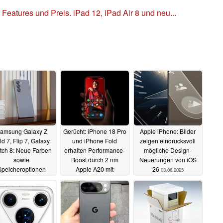
eatures und Preis. iPad 12, iPad Air 8 und neu...
amsung Galaxy Z
Gerücht: iPhone 18 Pro
Apple iPhone: Bilder
ld 7, Flip 7, Galaxy
und iPhone Fold
zeigen eindrucksvoll
tch 8: Neue Farben
erhalten Performance-
mögliche Design-
sowie
Boost durch 2 nm
Neuerungen von iOS
Speicheroptionen
Apple A20 mit
26
03.06.2025
geleakt
integriertem RAM
04.06.2025
03.06.2025