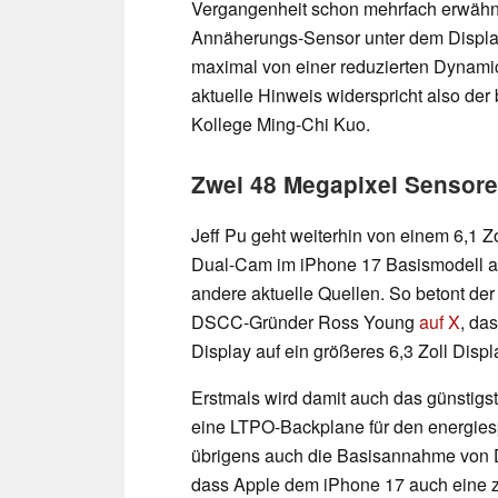
Vergangenheit schon mehrfach erwähn
Annäherungs-Sensor unter dem Display
maximal von einer reduzierten Dynami
aktuelle Hinweis widerspricht also der
Kollege Ming-Chi Kuo.
Zwei 48 Megapixel Sensore
Jeff Pu geht weiterhin von einem 6,1 
Dual-Cam im iPhone 17 Basismodell a
andere aktuelle Quellen. So betont der
DSCC-Gründer Ross Young
auf X
, da
Display auf ein größeres 6,3 Zoll Dis
Erstmals wird damit auch das günstigs
eine LTPO-Backplane für den energies
übrigens auch die Basisannahme von D
dass Apple dem iPhone 17 auch eine z