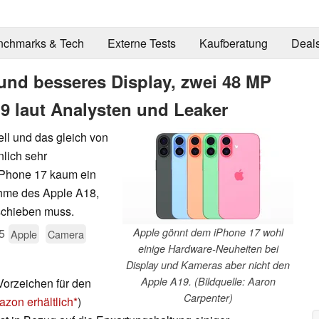
nchmarks & Tech
Externe Tests
Kaufberatung
Deal
und besseres Display, zwei 48 MP
9 laut Analysten und Leaker
ll und das gleich von
lich sehr
iPhone 17 kaum ein
ahme des Apple A18,
 schieben muss.
5
Apple gönnt dem iPhone 17 wohl
Apple
Camera
einige Hardware-Neuheiten bei
Display und Kameras aber nicht den
Apple A19. (Bildquelle: Aaron
Vorzeichen für den
Carpenter)
azon erhältlich
)