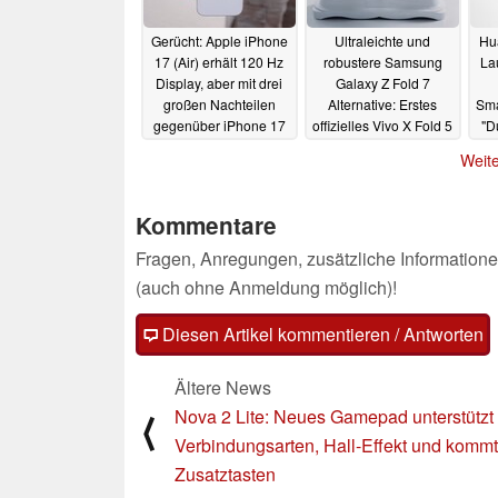
Gerücht: Apple iPhone
Ultraleichte und
Hu
17 (Air) erhält 120 Hz
robustere Samsung
Lau
Display, aber mit drei
Galaxy Z Fold 7
großen Nachteilen
Alternative: Erstes
Sma
gegenüber iPhone 17
offizielles Vivo X Fold 5
"D
Pro
Teaservideo
03.06.2025
03.06.2025
Weite
Kommentare
Fragen, Anregungen, zusätzliche Informatione
(auch ohne Anmeldung möglich)!
Diesen Artikel kommentieren / Antworten
Ältere News
Nova 2 Lite: Neues Gamepad unterstützt 
⟨
Verbindungsarten, Hall-Effekt und kommt
Zusatztasten