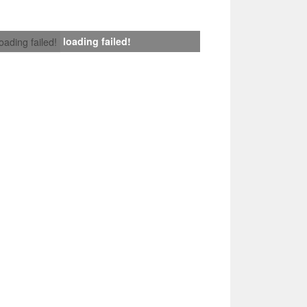
loading failed!
loading failed!