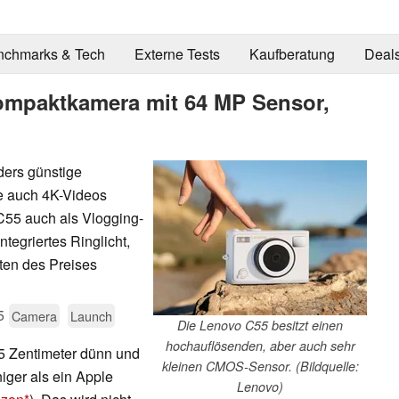
nchmarks & Tech
Externe Tests
Kaufberatung
Deal
ompaktkamera mit 64 MP Sensor,
ders günstige
e auch 4K-Videos
C55 auch als Vlogging-
ntegriertes Ringlicht,
ten des Preises
5
Camera
Launch
Die Lenovo C55 besitzt einen
hochauflösenden, aber auch sehr
5 Zentimeter dünn und
kleinen CMOS-Sensor. (Bildquelle:
iger als ein Apple
Lenovo)