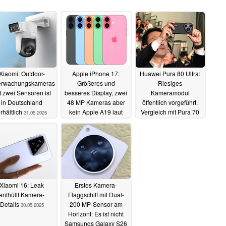
Xiaomi: Outdoor-
Apple iPhone 17:
Huawei Pura 80 Ultra:
rwachungskameras
Größeres und
Riesiges
t zwei Sensoren ist
besseres Display, zwei
Kameramodul
in Deutschland
48 MP Kameras aber
öffentlich vorgeführt.
rhältlich
kein Apple A19 laut
Vergleich mit Pura 70
31.05.2025
Analysten und Leaker
Ultra
31.05.2025
31.05.2025
Xiaomi 16: Leak
Erstes Kamera-
enthüllt Kamera-
Flaggschiff mit Dual-
Details
200 MP-Sensor am
30.05.2025
Horizont: Es ist nicht
Samsungs Galaxy S26