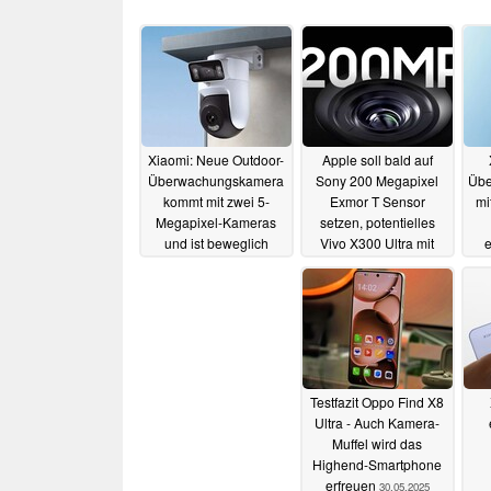
Xiaomi: Neue Outdoor-
Apple soll bald auf
Überwachungskamera
Sony 200 Megapixel
Übe
kommt mit zwei 5-
Exmor T Sensor
mi
Megapixel-Kameras
setzen, potentielles
und ist beweglich
Vivo X300 Ultra mit
e
Triple-200-MP-Kamera
01.06.2025
geplant
01.06.2025
Testfazit Oppo Find X8
Ultra - Auch Kamera-
Muffel wird das
Highend-Smartphone
erfreuen
30.05.2025