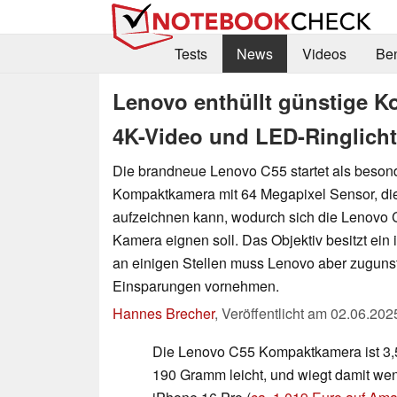
Tests
News
Videos
Be
Lenovo enthüllt günstige K
4K-Video und LED-Ringlicht
Die brandneue Lenovo C55 startet als beson
Kompaktkamera mit 64 Megapixel Sensor, di
aufzeichnen kann, wodurch sich die Lenovo 
Kamera eignen soll. Das Objektiv besitzt ein i
an einigen Stellen muss Lenovo aber zuguns
Einsparungen vornehmen.
Hannes Brecher
,
Veröffentlicht am
02.06.202
Die Lenovo C55 Kompaktkamera ist 3,
190 Gramm leicht, und wiegt damit wen