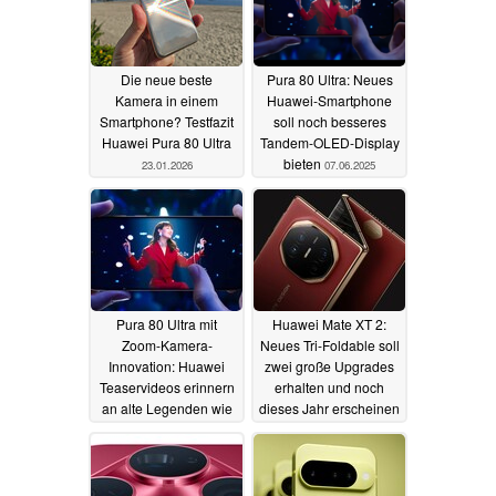
Die neue beste
Pura 80 Ultra: Neues
Kamera in einem
Huawei-Smartphone
Smartphone? Testfazit
soll noch besseres
Huawei Pura 80 Ultra
Tandem-OLED-Display
bieten
23.01.2026
07.06.2025
Pura 80 Ultra mit
Huawei Mate XT 2:
Zoom-Kamera-
Neues Tri-Foldable soll
Innovation: Huawei
zwei große Upgrades
Teaservideos erinnern
erhalten und noch
an alte Legenden wie
dieses Jahr erscheinen
das P30 Pro
07.06.2025
06.06.2025