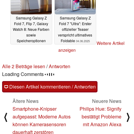
Samsung Galaxy Z
Samsung Galaxy Z
Fold 7, Flip 7, Galaxy
Fold 7 "Ultra": Erster
Watch 8: Neue Farben
offizieller Teaser
sowie
verspricht ultimatives
Speicheroptionen
Foldable
04.06.2025
Weitere Artikel
geleakt
04.06.2025
anzeigen
2 Kommentare im Forum
Fragen, Anregungen, zusätzliche Informationen zu diesem
Artikel? - Uns interessiert Deine Meinung (auch ohne
Anmeldung möglich)!
Alle 2 Kommentare lesen
/
Antworten
Diesen Artikel kommentieren / Antworten
Ältere News
Neuere News
Smartphone-Knipser
Philips Hue: Signify