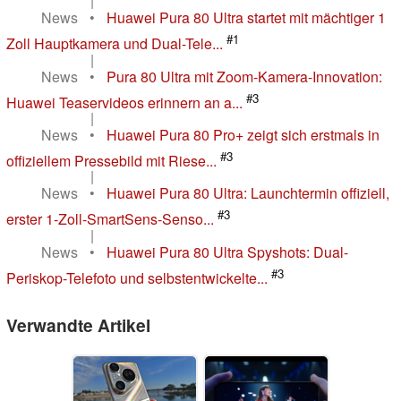
|
News
•
Huawei Pura 80 Ultra startet mit mächtiger 1
#1
Zoll Hauptkamera und Dual-Tele...
|
News
•
Pura 80 Ultra mit Zoom-Kamera-Innovation:
#3
Huawei Teaservideos erinnern an a...
|
News
•
Huawei Pura 80 Pro+ zeigt sich erstmals in
#3
offiziellem Pressebild mit Riese...
|
News
•
Huawei Pura 80 Ultra: Launchtermin offiziell,
#3
erster 1-Zoll-SmartSens-Senso...
|
News
•
Huawei Pura 80 Ultra Spyshots: Dual-
#3
Periskop-Telefoto und selbstentwickelte...
Verwandte Artikel