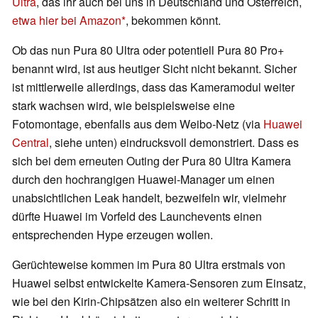
Ultra
, das ihr auch bei uns in Deutschland und Österreich,
etwa hier bei Amazon
, bekommen könnt.
Ob das nun Pura 80 Ultra oder potentiell Pura 80 Pro+
benannt wird, ist aus heutiger Sicht nicht bekannt. Sicher
ist mittlerweile allerdings, dass das Kameramodul weiter
stark wachsen wird, wie beispielsweise eine
Fotomontage, ebenfalls aus dem Weibo-Netz (via
Huawei
Central
, siehe unten) eindrucksvoll demonstriert. Dass es
sich bei dem erneuten Outing der Pura 80 Ultra Kamera
durch den hochrangigen Huawei-Manager um einen
unabsichtlichen Leak handelt, bezweifeln wir, vielmehr
dürfte Huawei im Vorfeld des Launchevents einen
entsprechenden Hype erzeugen wollen.
Gerüchteweise kommen im Pura 80 Ultra erstmals von
Huawei selbst entwickelte Kamera-Sensoren zum Einsatz,
wie bei den Kirin-Chipsätzen also ein weiterer Schritt in