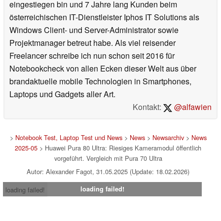
mit Assembling- und Overclocking-Vergangenheit,
arbeitete ich als Filmvorführer noch mit dem guten alten
35 mm Film, bevor ich professionell in die Computerwelt
eingestiegen bin und 7 Jahre lang Kunden beim
österreichischen IT-Dienstleister Iphos IT Solutions als
Windows Client- und Server-Administrator sowie
Projektmanager betreut habe. Als viel reisender
Freelancer schreibe ich nun schon seit 2016 für
Notebookcheck von allen Ecken dieser Welt aus über
brandaktuelle mobile Technologien in Smartphones,
Laptops und Gadgets aller Art.
Kontakt:
@alfawien
>
Notebook Test, Laptop Test und News
>
News
>
Newsarchiv
>
News
2025-05
> Huawei Pura 80 Ultra: Riesiges Kameramodul öffentlich
vorgeführt. Vergleich mit Pura 70 Ultra
Autor: Alexander Fagot, 31.05.2025 (Update: 18.02.2026)