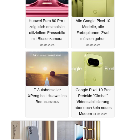
Huawei Pura 80 Pro+
Alle Google Pixel 10
zeigt sich erstmals in
Modelle, alle
offiziellem Pressebild
Farboptionen: Zwei
mit Riesenkamera
müssen gehen
05.06.2025
05.06.2025
E-Autohersteller
Google Pixel 10 Pro:
XPeng holt Huawei ins
Perfekte "Gimbal"
Boot
Videostabilisierung
04.06.2025
aber doch kein neues
Modem
04.06.2025