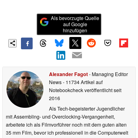
⟨
⟩
aufgepasst: Moderne Autos
bestätigt Probleme
können Kamerasensoren
mit Amazon Alexa
dauerhaft zerstören
Als bevorzugte Quelle
auf Google
hinzufügen
Alexander Fagot
- Managing Editor
News
- 11734 Artikel auf
Notebookcheck veröffentlicht
seit
2016
Als Tech-begeisterter Jugendlicher