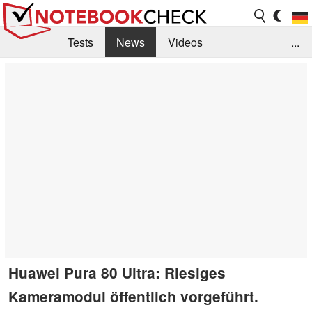
Tests
News
Videos
...
Benchmarks & Tech
Externe Tests
Kaufberatung
Deals
Suche
Jobs
Forum
Huawei Pura 80 Ultra: Riesiges
Kameramodul öffentlich vorgeführt.