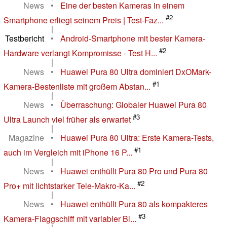
News
•
Eine der besten Kameras in einem
#2
Smartphone erliegt seinem Preis | Test-Faz...
|
Testbericht
•
Android-Smartphone mit bester Kamera-
#2
Hardware verlangt Kompromisse - Test H...
|
News
•
Huawei Pura 80 Ultra dominiert DxOMark-
#1
Kamera-Bestenliste mit großem Abstan...
|
News
•
Überraschung: Globaler Huawei Pura 80
#3
Ultra Launch viel früher als erwartet
|
Magazine
•
Huawei Pura 80 Ultra: Erste Kamera-Tests,
#1
auch im Vergleich mit iPhone 16 P...
|
News
•
Huawei enthüllt Pura 80 Pro und Pura 80
#2
Pro+ mit lichtstarker Tele-Makro-Ka...
|
News
•
Huawei enthüllt Pura 80 als kompakteres
#3
Kamera-Flaggschiff mit variabler Bl...