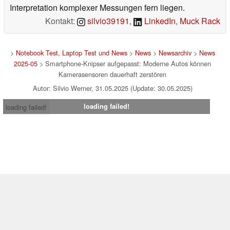
Interpretation komplexer Messungen fern liegen.
Kontakt:
silvio39191
,
LinkedIn
,
Muck Rack
>
Notebook Test, Laptop Test und News
>
News
>
Newsarchiv
>
News
2025-05
> Smartphone-Knipser aufgepasst: Moderne Autos können
Kamerasensoren dauerhaft zerstören
Autor: Silvio Werner, 31.05.2025 (Update: 30.05.2025)
loading failed!
loading failed!
Impressum
|
Team
|
Datenschutz
|
Kontakt
|
Cookie
Einstellungen
| 08.08.2026 23:18
* Beim Kauf über einen Affiliate-Link kann Notebookcheck eine Vergütung