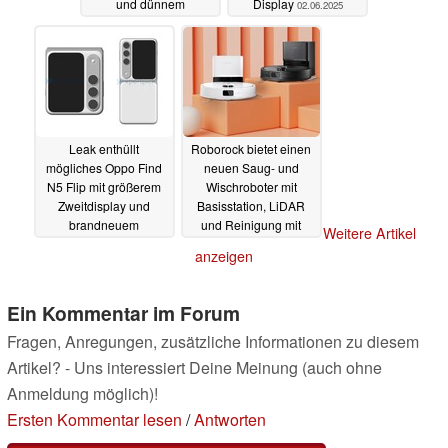
und dünnem
Display
02.06.2025
Kameramodul
02.06.2025
Leak enthüllt
Roborock bietet einen
mögliches Oppo Find
neuen Saug- und
N5 Flip mit größerem
Wischroboter mit
Zweitdisplay und
Basisstation, LiDAR
brandneuem
und Reinigung mit
Weitere Artikel
Kameramodul
Vibrationen an
30.05.2025
anzeigen
18.05.2025
Ein Kommentar im Forum
Fragen, Anregungen, zusätzliche Informationen zu diesem
Artikel? - Uns interessiert Deine Meinung (auch ohne
Anmeldung möglich)!
Ersten Kommentar lesen
/
Antworten