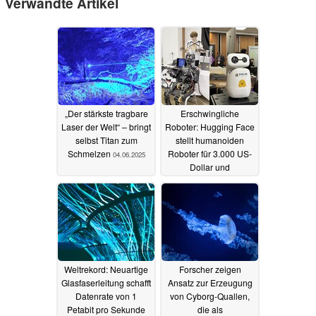
Verwandte Artikel
„Der stärkste tragbare
Erschwingliche
Laser der Welt“ – bringt
Roboter: Hugging Face
selbst Titan zum
stellt humanoiden
Schmelzen
Roboter für 3.000 US-
04.06.2025
Dollar und
Tischroboter für 300
US-Dollar vor
03.06.2025
Weltrekord: Neuartige
Forscher zeigen
Glasfaserleitung schafft
Ansatz zur Erzeugung
Datenrate von 1
von Cyborg-Quallen,
Petabit pro Sekunde
die als