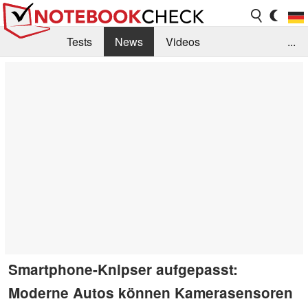
Tests
News
Videos
...
Benchmarks & Tech
Externe Tests
Kaufberatung
Deals
Suche
Jobs
Forum
Smartphone-Knipser aufgepasst:
Moderne Autos können Kamerasensoren