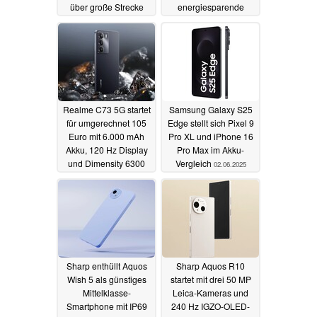
über große Strecke
energiesparende
Meeressonden
03.06.2025
eingesetzt werden
könnten
02.06.2025
Realme C73 5G startet
Samsung Galaxy S25
für umgerechnet 105
Edge stellt sich Pixel 9
Euro mit 6.000 mAh
Pro XL und iPhone 16
Akku, 120 Hz Display
Pro Max im Akku-
und Dimensity 6300
Vergleich
02.06.2025
02.06.2025
Sharp enthüllt Aquos
Sharp Aquos R10
Wish 5 als günstiges
startet mit drei 50 MP
Mittelklasse-
Leica-Kameras und
Smartphone mit IP69
240 Hz IGZO-OLED-