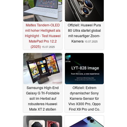
Mattes Tandem-OLED
Offiziell: Huawei Pura
mit hoher Helligkeit als
80 Ultra startet global
Highlight - Test Huawei
mit neuartiger Zoom-
MatePad Pro 12.2
Kamera
10.07.2025
(2025)
15.07.2025
Samsungs High-End
Offiziell: Extrem
Galaxy G Tri-Foldable
dynamischer Sony
soll im Herbst auf
Kamera-Sensor für
robusteres Huawei
Vivo X300 Pro, Oppo
Mate XT 2 stoßen
Find X9 Pro und Co.
gelauncht
05.07.2025
29.06.2025