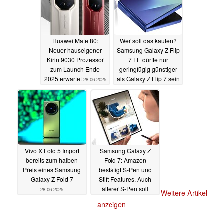
Huawei Mate 80:
Wer soll das kaufen?
Neuer hauseigener
Samsung Galaxy Z Flip
Kirin 9030 Prozessor
7 FE dürfte nur
zum Launch Ende
geringfügig günstiger
2025 erwartet
als Galaxy Z Flip 7 sein
28.06.2025
28.06.2025
Vivo X Fold 5 Import
Samsung Galaxy Z
bereits zum halben
Fold 7: Amazon
Preis eines Samsung
bestätigt S-Pen und
Galaxy Z Fold 7
Stift-Features. Auch
älterer S-Pen soll
28.06.2025
Weitere Artikel
funktionieren
27.06.2025
anzeigen