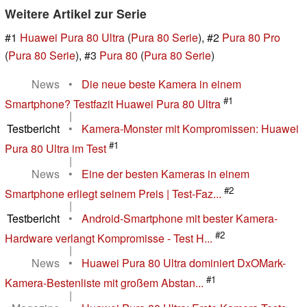
Weitere Artikel zur Serie
#1
Huawei Pura 80 Ultra
(
Pura 80 Serie
), #2
Pura 80 Pro
(
Pura 80 Serie
), #3
Pura 80
(
Pura 80 Serie
)
News
•
Die neue beste Kamera in einem
#1
Smartphone? Testfazit Huawei Pura 80 Ultra
|
Testbericht
•
Kamera-Monster mit Kompromissen: Huawei
#1
Pura 80 Ultra im Test
|
News
•
Eine der besten Kameras in einem
#2
Smartphone erliegt seinem Preis | Test-Faz...
|
Testbericht
•
Android-Smartphone mit bester Kamera-
#2
Hardware verlangt Kompromisse - Test H...
|
News
•
Huawei Pura 80 Ultra dominiert DxOMark-
#1
Kamera-Bestenliste mit großem Abstan...
|