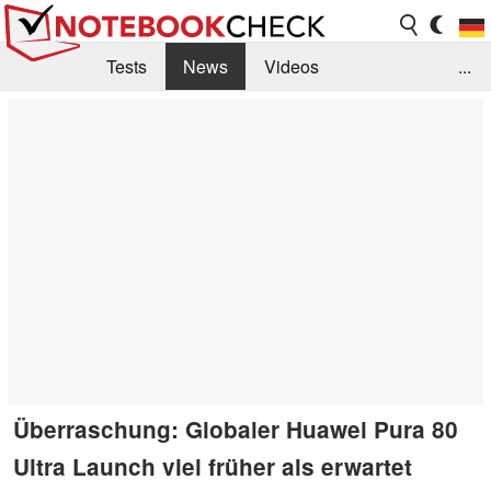
Tests
News
Videos
...
Benchmarks & Tech
Externe Tests
Kaufberatung
Deals
Suche
Jobs
Forum
Überraschung: Globaler Huawei Pura 80
Ultra Launch viel früher als erwartet