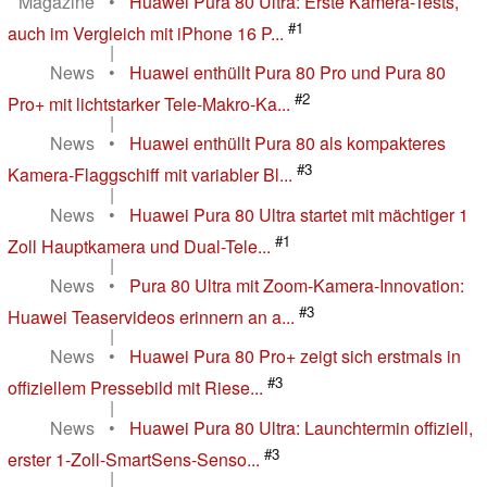
Magazine
•
Huawei Pura 80 Ultra: Erste Kamera-Tests,
#1
auch im Vergleich mit iPhone 16 P...
|
News
•
Huawei enthüllt Pura 80 Pro und Pura 80
#2
Pro+ mit lichtstarker Tele-Makro-Ka...
|
News
•
Huawei enthüllt Pura 80 als kompakteres
#3
Kamera-Flaggschiff mit variabler Bl...
|
News
•
Huawei Pura 80 Ultra startet mit mächtiger 1
#1
Zoll Hauptkamera und Dual-Tele...
|
News
•
Pura 80 Ultra mit Zoom-Kamera-Innovation:
#3
Huawei Teaservideos erinnern an a...
|
News
•
Huawei Pura 80 Pro+ zeigt sich erstmals in
#3
offiziellem Pressebild mit Riese...
|
News
•
Huawei Pura 80 Ultra: Launchtermin offiziell,
#3
erster 1-Zoll-SmartSens-Senso...
|