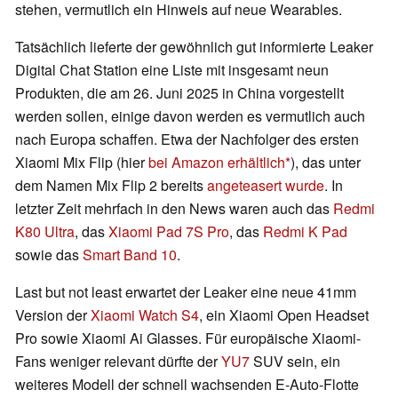
stehen, vermutlich ein Hinweis auf neue Wearables.
Tatsächlich lieferte der gewöhnlich gut informierte Leaker
Digital Chat Station eine Liste mit insgesamt neun
Produkten, die am 26. Juni 2025 in China vorgestellt
werden sollen, einige davon werden es vermutlich auch
nach Europa schaffen. Etwa der Nachfolger des ersten
Xiaomi Mix Flip (hier
bei Amazon erhältlich
), das unter
dem Namen Mix Flip 2 bereits
angeteasert wurde
. In
letzter Zeit mehrfach in den News waren auch das
Redmi
K80 Ultra
, das
Xiaomi Pad 7S Pro
, das
Redmi K Pad
sowie das
Smart Band 10
.
Last but not least erwartet der Leaker eine neue 41mm
Version der
Xiaomi Watch S4
, ein Xiaomi Open Headset
Pro sowie Xiaomi Ai Glasses. Für europäische Xiaomi-
Fans weniger relevant dürfte der
YU7
SUV sein, ein
weiteres Modell der schnell wachsenden E-Auto-Flotte