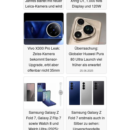
Jahres startet mit neuer
Xring O1, 1.000 Nits
Leica-Kamera und wird
Display und 120W
robuster
Schnellladung
26.06.2025
26.06.2025
Vivo X300 Pro Leak:
Überraschung:
Zeiss-Kamera
Globaler Huawei Pura
bekommt Sensor-
80 Ultra Launch viel
Upgrade, erbt aber
früher als erwartet
offenbar nicht 35mm
25.06.2025
Optik vom Vivo X200
Ultra
26.06.2025
Samsung Galaxy Z
Samsung Galaxy Z
Fold 7, Galaxy Z Flip 7
Fold 7 erstmals auch in
sowie Watch 8 und
Silber zu sehen:
Watch Ultra (2025):
Unverschandelte