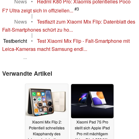
News
•
Redmi K80 Pro: Xiaomis potentielles Poco
#3
F7 Ultra zeigt sich in offiziellen...
|
News
•
Testfazit zum Xiaomi Mix Flip: Datenblatt des
Falt-Smartphones schürt zu ho...
|
Testbericht
•
Test Xiaomi Mix Flip - Falt-Smartphone mit
Leica-Kameras macht Samsung endl...
...
Verwandte Artikel
Xiaomi Mix Flip 2:
Xiaomi Pad 7S Pro
Potentiell schnellstes
stellt sich Apple iPad
Klapphandy des
Pro mit mächtigem