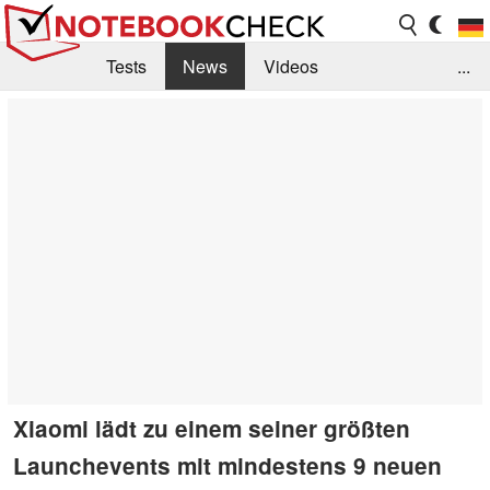
Tests
News
Videos
...
Benchmarks & Tech
Externe Tests
Kaufberatung
Deals
Suche
Jobs
Forum
Xiaomi lädt zu einem seiner größten
Launchevents mit mindestens 9 neuen