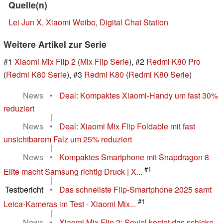
Quelle(n)
Lei Jun X
,
Xiaomi Weibo
,
Digital Chat Station
Weitere Artikel zur Serie
#1
Xiaomi Mix Flip 2
(
Mix Flip Serie
), #2
Redmi K80 Pro
(
Redmi K80 Serie
), #3
Redmi K80
(
Redmi K80 Serie
)
News
•
Deal: Kompaktes Xiaomi-Handy um fast 30%
reduziert
|
News
•
Deal: Xiaomi Mix Flip Foldable mit fast
unsichtbarem Falz um 25% reduziert
|
News
•
Kompaktes Smartphone mit Snapdragon 8
#1
Elite macht Samsung richtig Druck | X...
|
Testbericht
•
Das schnellste Flip-Smartphone 2025 samt
#1
Leica-Kameras im Test - Xiaomi Mix...
|
News
•
Xiaomi Mix Flip 2: Soviel kostet das schicke