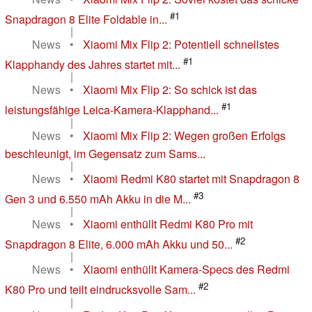
#1
Snapdragon 8 Elite Foldable in...
|
News
•
Xiaomi Mix Flip 2: Potentiell schnellstes
#1
Klapphandy des Jahres startet mit...
|
News
•
Xiaomi Mix Flip 2: So schick ist das
#1
leistungsfähige Leica-Kamera-Klapphand...
|
News
•
Xiaomi Mix Flip 2: Wegen großen Erfolgs
beschleunigt, im Gegensatz zum Sams...
|
News
•
Xiaomi Redmi K80 startet mit Snapdragon 8
#3
Gen 3 und 6.550 mAh Akku in die M...
|
News
•
Xiaomi enthüllt Redmi K80 Pro mit
#2
Snapdragon 8 Elite, 6.000 mAh Akku und 50...
|
News
•
Xiaomi enthüllt Kamera-Specs des Redmi
#2
K80 Pro und teilt eindrucksvolle Sam...
|