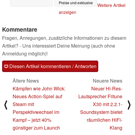
Preise und exklusive
Weitere Artikel
Farbe geleakt
24.06.2025
anzeigen
Kommentare
Fragen, Anregungen, zusätzliche Informationen zu diesem
Artikel? - Uns interessiert Deine Meinung (auch ohne
Anmeldung möglich)!
Diesen Artikel kommentieren / Antworten
Ältere News
Neuere News
Kämpfen wie John Wick:
Neuer Hi-Res-
Neues Action-Spiel auf
Lautsprecher Fiitune
⟨
⟩
Steam mit
X30 mit 2.2.1-
Perspektivwechsel im
Soundsystem bietet
Kampf – jetzt 40%
räumlichen HiFi-
günstiger zum Launch
Klang