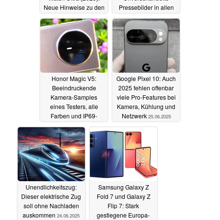
Neue Hinweise zu den
Pressebilder in allen
Preisniveaus
Farben
25.06.2025
25.06.2025
Honor Magic V5:
Google Pixel 10: Auch
Beeindruckende
2025 fehlen offenbar
Kamera-Samples
viele Pro-Features bei
eines Testers, alle
Kamera, Kühlung und
Farben und IP69-
Netzwerk
25.06.2025
Zertifizierung laut
geleakter Specs
25.06.2025
Unendlichkeitszug:
Samsung Galaxy Z
Dieser elektrische Zug
Fold 7 und Galaxy Z
soll ohne Nachladen
Flip 7: Stark
auskommen
gestiegene Europa-
24.06.2025