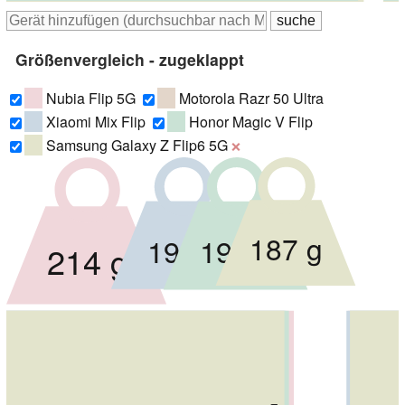
Größenvergleich - zugeklappt
Nubia Flip 5G
Motorola Razr 50 Ultra
Xiaomi Mix Flip
Honor Magic V Flip
Samsung Galaxy Z Flip6 5G
❌
187 g
192 g
193 g
214 g