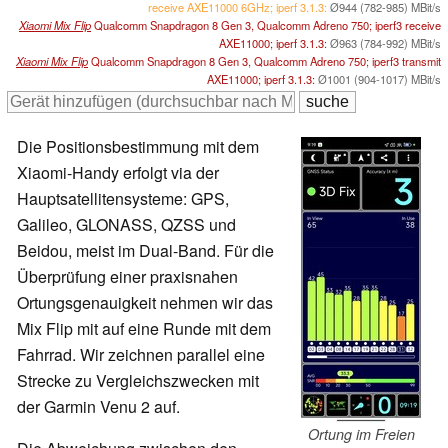
receive AXE11000 6GHz; iperf 3.1.3:
Ø944 (782-985) MBit/s
Xiaomi Mix Flip
Qualcomm Snapdragon 8 Gen 3, Qualcomm Adreno 750; iperf3 receive
AXE11000; iperf 3.1.3:
Ø963 (784-992) MBit/s
Xiaomi Mix Flip
Qualcomm Snapdragon 8 Gen 3, Qualcomm Adreno 750; iperf3 transmit
AXE11000; iperf 3.1.3:
Ø1001 (904-1017) MBit/s
Die Positionsbestimmung mit dem
Xiaomi-Handy erfolgt via der
Hauptsatellitensysteme: GPS,
Galileo, GLONASS, QZSS und
Beidou, meist im Dual-Band. Für die
Überprüfung einer praxisnahen
Ortungsgenauigkeit nehmen wir das
Mix Flip mit auf eine Runde mit dem
Fahrrad. Wir zeichnen parallel eine
Strecke zu Vergleichszwecken mit
der Garmin Venu 2 auf.
Ortung im Freien