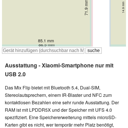
74.02 mm
71.9 mm
75.6 mm
14.9 mm
15.99 mm
14.89 mm
76 mm
15.5 mm
85.1 mm
85.6 mm
86.5 mm
88 mm
Ausstattung - Xiaomi-Smartphone nur mit
USB 2.0
Das Mix Flip bietet mit Bluetooth 5.4, Dual-SIM,
Stereolautsprechern, einem IR-Blaster und NFC zum
kontaktlosen Bezahlen eine sehr runde Ausstattung. Der
RAM ist mit LPDDR5X und der Speicher mit UFS 4.0
spezifiziert. Eine Speichererweiterung mittels microSD-
Karten gibt es nicht, wer temporär mehr Platz benötigt,