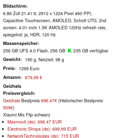
Bildschirm
6.86 Zoll 21.41:9, 2912 x 1224 Pixel 460 PPI,
Capacitive Touchscreen, AMOLED, Schott UTG; 2nd
screen: 4.01-inch 1.5K AMOLED 120Hz refresh rate,
spiegelnd: ja, HDR, 120 Hz
Massenspeicher
256 GB UFS 4.0 Flash, 256 GB
, 235 GB verfügbar
Gewicht
190 g, Netzteil: 98 g
Preis
1299 Euro
Amazon
679,99 €
Geizhals
Preisvergleich
Geizhals
Bestpreis
696.47€
(Historischer Bestpreis:
509€
)
Xiaomi Mix Flip schwarz
Maxmovil (de): 696.47 EUR
Electronic Shops (de): 699.99 EUR
NetworkTechnologies (de): 715 EUR