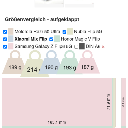
Größenvergleich - aufgeklappt
Motorola Razr 50 Ultra
Nubia Flip 5G
Xiaomi Mix Flip
Honor Magic V Flip
Samsung Galaxy Z Flip6 5G
DIN A6
❌
187 g
189 g
190 g
193 g
214 g
74.02 mm
71.9 mm
75.6 mm
74 mm
76 mm
6.9 mm
7.15 mm
7.1 mm
7.6 mm
7.3 mm
165.1 mm
171.4 mm
167.5 mm
167.3 mm
170 mm