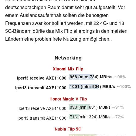
deutschsprachigen Raum damit sehr gut aufgestellt. Vor
einem Auslandsaufenthalt sollten die benötigten
Frequenzen zwar kontrolliert werden, mit 22 4G- und 18
5G-Bändern dürfte das Mix Flip allerdings in den meisten
Ländern eine problemfreie Nutzung ermöglichen..
Networking
Xiaomi Mix Flip
968
(min: 784)
MBit/s
∼98%
iperf3 receive AXE11000
1001
(min: 904)
MBit/s
∼100%
iperf3 transmit AXE11000
Honor Magic V Flip
898
(min: 631)
MBit/s
∼91%
iperf3 receive AXE11000
716
(min: 324)
MBit/s
∼72%
iperf3 transmit AXE11000
Nubia Flip 5G