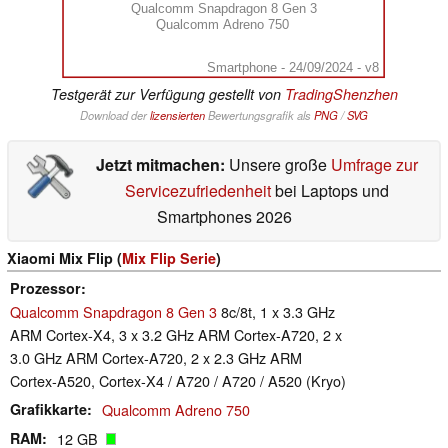
Qualcomm Snapdragon 8 Gen 3
Qualcomm Adreno 750
Smartphone - 24/09/2024 - v8
Testgerät zur Verfügung gestellt von
TradingShenzhen
Download der
lizensierten
Bewertungsgrafik als
PNG
/
SVG
Jetzt mitmachen:
Unsere große
Umfrage zur
Servicezufriedenheit
bei Laptops und
Smartphones 2026
Xiaomi Mix Flip (
Mix Flip Serie
)
Prozessor
Qualcomm Snapdragon 8 Gen 3
8c/8t, 1 x 3.3 GHz
ARM Cortex-X4, 3 x 3.2 GHz ARM Cortex-A720, 2 x
3.0 GHz ARM Cortex-A720, 2 x 2.3 GHz ARM
Cortex-A520, Cortex-X4 / A720 / A720 / A520 (Kryo)
Grafikkarte
Qualcomm Adreno 750
RAM
12 GB