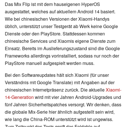
Das Mix Flip ist mit dem hauseigenen HyperOS
ausgestattet, welches auf aktuellem Android 14 basiert.
Wie bei chinesischen Versionen der Xiaomi-Handys
üblich, unterstützt unser Testgerät ab Werk keine Google
Dienste oder den PlayStore. Stattdessen kommen
chinesische Services und Xiaomis eigene Dienste zum
Einsatz. Bereits im Auslieferungszustand sind die Google
Frameworks allerdings vorinstalliert, sodass nur noch der
PlayStore manuell aufgespielt werden muss.
Bei den Softwareupdates hält sich Xiaomi (für unser
Verständnis mit Google Translate) mit Angaben auf der
chinesischen Internetpräsenz zurück. Die aktuelle
Xiaomi-
14-Generation
wird mit vier Jahren Android-Upgrades und
fünf Jahren Sicherheitspatches versorgt. Wir denken, dass
die globale Mix-Serie hier ähnlich aufgestellt sein wird,
wie lang die China-ROM unterstützt wird ist ungewiss.
Zum Zeitpunkt des Tests greift das Foldable auf