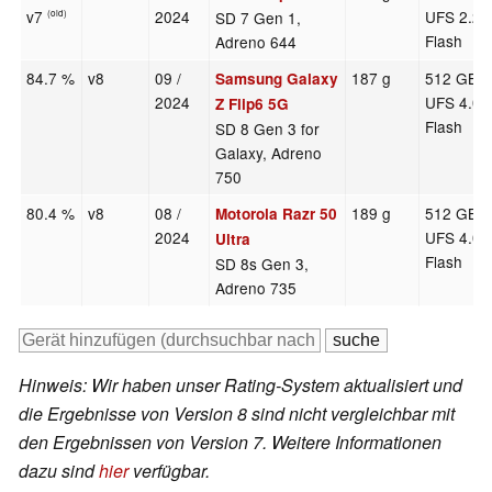
v7
2024
UFS 2.2
SD 7 Gen 1,
(old)
Flash
Adreno 644
84.7 %
v8
09 /
187 g
512 GB
Samsung Galaxy
2024
UFS 4.0
Z Flip6 5G
Flash
SD 8 Gen 3 for
Galaxy, Adreno
750
80.4 %
v8
08 /
189 g
512 GB
Motorola Razr 50
2024
UFS 4.0
Ultra
Flash
SD 8s Gen 3,
Adreno 735
Hinweis: Wir haben unser Rating-System aktualisiert und
die Ergebnisse von Version 8 sind nicht vergleichbar mit
den Ergebnissen von Version 7. Weitere Informationen
dazu sind
hier
verfügbar.