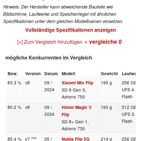
Hinweis: Der Hersteller kann abweichende Bauteile wie
Bildschirme, Laufwerke und Speicherriegel mit ähnlichen
Spezifikationen unter dem gleichen Modellnamen einsetzen.
Vollständige Spezifikationen anzeigen
» vergleiche
0
[+] Zum Vergleich hinzufügen
mögliche Konkurrenten im Vergleich
Bew.
Version
Datum
Modell
Gewicht
Laufwer
83.3 %
v8
09 /
190 g
256 GB
Xiaomi Mix Flip
2024
UFS 4.0
SD 8 Gen 3,
Flash
Adreno 750
80.2 %
v8
09 /
193 g
512 GB
Honor Magic V
2024
UFS 3.1
Flip
Flash
SD 8+ Gen 1,
Adreno 730
85.4 %
v7
05 /
214 g
256 GB
Nubia Flip 5G
(old)