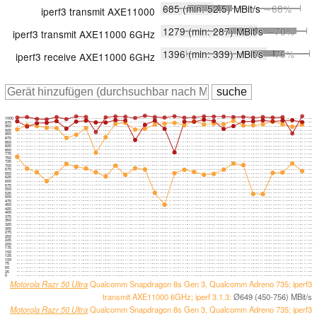
685
(min: 52.5)
MBit/s
∼68%
iperf3 transmit AXE11000
1279
(min: 287)
MBit/s
∼70%
iperf3 transmit AXE11000 6GHz
1396
(min: 339)
MBit/s
∼76%
iperf3 receive AXE11000 6GHz
1000
975
950
925
900
875
850
825
800
775
750
725
700
675
650
625
600
575
550
525
500
475
450
425
400
375
350
325
300
275
250
225
200
175
150
125
100
75
50
25
0
Motorola Razr 50 Ultra
Qualcomm Snapdragon 8s Gen 3, Qualcomm Adreno 735; iperf3
transmit AXE11000 6GHz; iperf 3.1.3:
Ø649 (450-756) MBit/s
Motorola Razr 50 Ultra
Qualcomm Snapdragon 8s Gen 3, Qualcomm Adreno 735; iperf3