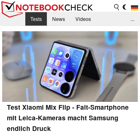
Tests
News
Videos
...
Benchmarks & Tech
Externe Tests
Kaufberatung
Deals
Suche
Jobs
Forum
Test Xiaomi Mix Flip - Falt-Smartphone
mit Leica-Kameras macht Samsung
endlich Druck