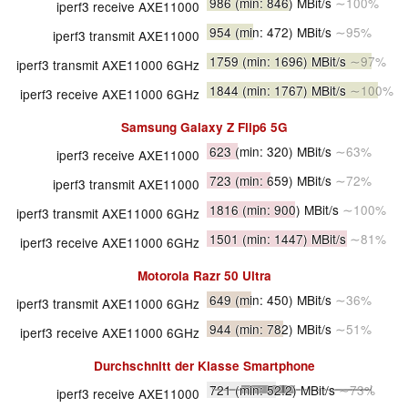
986
(min: 846)
MBit/s
∼100%
iperf3 receive AXE11000
954
(min: 472)
MBit/s
∼95%
iperf3 transmit AXE11000
1759
(min: 1696)
MBit/s
∼97%
iperf3 transmit AXE11000 6GHz
1844
(min: 1767)
MBit/s
∼100%
iperf3 receive AXE11000 6GHz
Samsung Galaxy Z Flip6 5G
623
(min: 320)
MBit/s
∼63%
iperf3 receive AXE11000
723
(min: 659)
MBit/s
∼72%
iperf3 transmit AXE11000
1816
(min: 900)
MBit/s
∼100%
iperf3 transmit AXE11000 6GHz
1501
(min: 1447)
MBit/s
∼81%
iperf3 receive AXE11000 6GHz
Motorola Razr 50 Ultra
649
(min: 450)
MBit/s
∼36%
iperf3 transmit AXE11000 6GHz
944
(min: 782)
MBit/s
∼51%
iperf3 receive AXE11000 6GHz
Durchschnitt der Klasse
Smartphone
721
(min: 52.2)
MBit/s
∼73%
iperf3 receive AXE11000