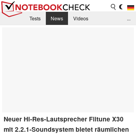
Tests
News
Videos
...
Benchmarks & Tech
Externe Tests
Kaufberatung
Deals
Suche
Jobs
Forum
Neuer Hi-Res-Lautsprecher Fiitune X30
mit 2.2.1-Soundsystem bietet räumlichen