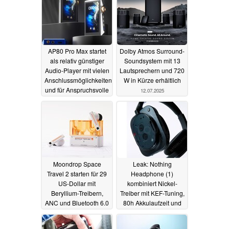
AP80 Pro Max startet
Dolby Atmos Surround-
als relativ günstiger
Soundsystem mit 13
Audio-Player mit vielen
Lautsprechern und 720
Anschlussmöglichkeiten
W in Kürze erhältlich
und für Anspruchsvolle
12.07.2025
12.10.2025
Moondrop Space
Leak: Nothing
Travel 2 starten für 29
Headphone (1)
US-Dollar mit
kombiniert Nickel-
Beryllium-Treibern,
Treiber mit KEF-Tuning,
ANC und Bluetooth 6.0
80h Akkulaufzeit und
42 dB ANC
02.07.2025
30.06.2025