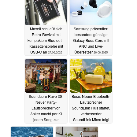
Maxell schließt sich
Samsung präsentiert
Retro-Revival mit
besonders günstige
kompaktem Bluetooth-
Galaxy Buds Core mit
Kassettenspieler mit
ANC und Live-
USB-C an
Übersetzer
27.06.2025
26.06.2025
Soundcore Rave 3S:
Bose: Neuer Bluetooth-
Neuer Party-
Lautsprecher
Lautsprecher von
SoundLink Plus startet,
Anker macht per KI
verbesserter
jeden Song zur
SoundLink Micro folgt
Karaoke-Version
19.06.2025
24.06.2025