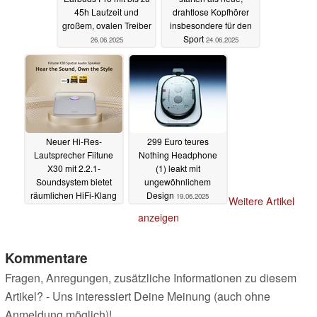
45h Laufzeit und
drahtlose Kopfhörer
großem, ovalen Treiber
insbesondere für den
Sport
26.06.2025
24.06.2025
Neuer Hi-Res-
299 Euro teures
Lautsprecher Fiitune
Nothing Headphone
X30 mit 2.2.1-
(1) leakt mit
Soundsystem bietet
ungewöhnlichem
räumlichen HiFi-Klang
Design
19.06.2025
Weitere Artikel
23.06.2025
anzeigen
Kommentare
Fragen, Anregungen, zusätzliche Informationen zu diesem
Artikel? - Uns interessiert Deine Meinung (auch ohne
Anmeldung möglich)!