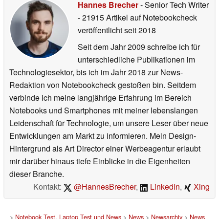
Hannes Brecher
- Senior Tech Writer
- 21915 Artikel auf Notebookcheck
veröffentlicht
seit 2018
Seit dem Jahr 2009 schreibe ich für
unterschiedliche Publikationen im
Technologiesektor, bis ich im Jahr 2018 zur News-
Redaktion von Notebookcheck gestoßen bin. Seitdem
verbinde ich meine langjährige Erfahrung im Bereich
Notebooks und Smartphones mit meiner lebenslangen
Leidenschaft für Technologie, um unsere Leser über neue
Entwicklungen am Markt zu informieren. Mein Design-
Hintergrund als Art Director einer Werbeagentur erlaubt
mir darüber hinaus tiefe Einblicke in die Eigenheiten
dieser Branche.
Kontakt:
@HannesBrecher
,
LinkedIn
,
Xing
>
Notebook Test, Laptop Test und News
>
News
>
Newsarchiv
>
News