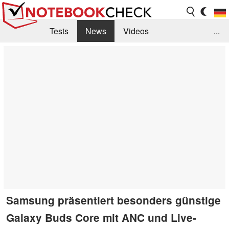
Tests
News
Videos
...
Benchmarks & Tech
Externe Tests
Kaufberatung
Deals
Suche
Jobs
Forum
Samsung präsentiert besonders günstige
Galaxy Buds Core mit ANC und Live-