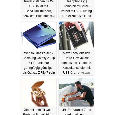
Travel 2 starten für 29
Headphone (1)
US-Dollar mit
kombiniert Nickel-
Beryllium-Treibern,
Treiber mit KEF-Tuning,
ANC und Bluetooth 6.0
80h Akkulaufzeit und
42 dB ANC
02.07.2025
30.06.2025
Wer soll das kaufen?
Maxell schließt sich
Samsung Galaxy Z Flip
Retro-Revival mit
7 FE dürfte nur
kompaktem Bluetooth-
geringfügig günstiger
Kassettenspieler mit
als Galaxy Z Flip 7 sein
USB-C an
27.06.2025
28.06.2025
Xiaomi enthüllt Open
JBL Endurance Zone
Earbuds Pro mit bis zu
starten als neue,