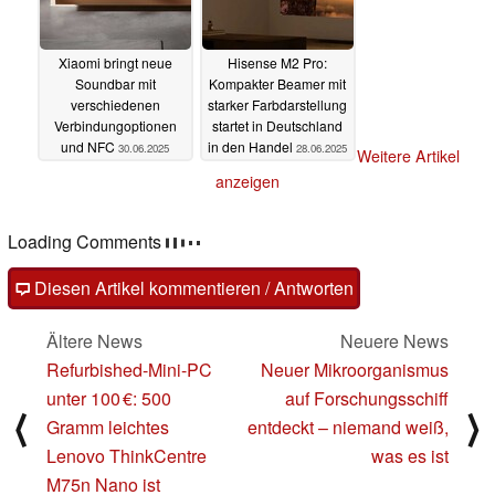
Xiaomi bringt neue
Hisense M2 Pro:
Soundbar mit
Kompakter Beamer mit
verschiedenen
starker Farbdarstellung
Verbindungoptionen
startet in Deutschland
und NFC
in den Handel
30.06.2025
28.06.2025
Weitere Artikel
anzeigen
Loading Comments
Diesen Artikel kommentieren / Antworten
Ältere News
Neuere News
Refurbished-Mini-PC
Neuer Mikroorganismus
unter 100 €: 500
auf Forschungsschiff
⟨
⟩
Gramm leichtes
entdeckt – niemand weiß,
Lenovo ThinkCentre
was es ist
M75n Nano ist