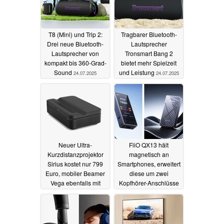
T8 (Mini) und Trip 2:
Tragbarer Bluetooth-
Drei neue Bluetooth-
Lautsprecher
Lautsprecher von
Tronsmart Bang 2
kompakt bis 360-Grad-
bietet mehr Spielzeit
Sound
und Leistung
24.07.2025
24.07.2025
Neuer Ultra-
FiiO QX13 hält
Kurzdistanzprojektor
magnetisch an
Sirius kostet nur 799
Smartphones, erweitert
Euro, mobiler Beamer
diese um zwei
Vega ebenfalls mit
Kopfhörer-Anschlüsse
Akku
und 900 mW Verstärker
23.07.2025
17.07.2025