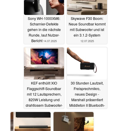
Sony WH-1000XM6:
Skywave F30 Boom:
Scharnier-Defekte
Neue Soundbar kommt
gehen in die nächste
mit Subwoofer und ist
Runde, laut Nutzer-
ein 3.1.2-System
Bericht
14.07.2025
12.07.2025
KEF enthüllt XIO
30 Stunden Laufzeit,
Flaggschiff-Soundbar
Freisprechmikro,
mit 12 Lautsprechern,
neues Design -
820W Leistung und
Marshall präsentiert
drahtlosem Subwoofer-
Middleton II Bluetooth-
Adapter
Lautsprecher
08.07.2025
01.07.2025