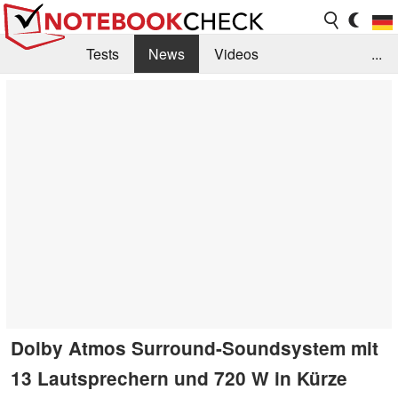
Tests
News
Videos
...
Benchmarks & Tech
Externe Tests
Kaufberatung
Deals
Suche
Jobs
Forum
Dolby Atmos Surround-Soundsystem mit
13 Lautsprechern und 720 W in Kürze