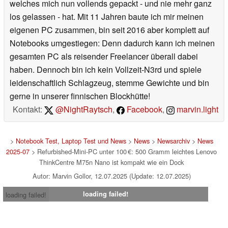
welches mich nun vollends gepackt - und nie mehr ganz
los gelassen - hat. Mit 11 Jahren baute ich mir meinen
eigenen PC zusammen, bin seit 2016 aber komplett auf
Notebooks umgestiegen: Denn dadurch kann ich meinen
gesamten PC als reisender Freelancer überall dabei
haben. Dennoch bin ich kein Vollzeit-N3rd und spiele
leidenschaftlich Schlagzeug, stemme Gewichte und bin
gerne in unserer finnischen Blockhütte!
Kontakt:
@NightRaytsch
,
Facebook
,
marvin.light
>
Notebook Test, Laptop Test und News
>
News
>
Newsarchiv
>
News
2025-07
> Refurbished-Mini-PC unter 100 €: 500 Gramm leichtes Lenovo
ThinkCentre M75n Nano ist kompakt wie ein Dock
Autor: Marvin Gollor, 12.07.2025 (Update: 12.07.2025)
loading failed!
loading failed!