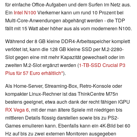
für einfache Office-Aufgaben und dem Surfen im Netz aus.
Ein
Intel N100
Vierkerner kann um rund 10 Prozent bei
Multi-Core-Anwendungen abgehängt werden - die TDP
fällt mit 15 Watt aber höher aus als vom moderneren N100.
Während der 8 GB kleine DDR4-Arbeitsspeicher komplett
verlötet ist, kann die 128 GB kleine SSD per M.2-2280-
Slot gegen eine mit mehr Kapazität gewechselt oder im
zweiten M.2-Slot ergänzt werden (
1-TB-SSD Crucial P3
Plus für 57 Euro erhältlich
).
Als Home-Server, Streaming-Box, Retro-Konsole oder
kompakter Linux-Rechner ist das ThinkCentre M75n
bestens geeignet, etwa auch dank der recht fähigen iGPU
RX Vega 6
, mit der man ältere Spiele mit niedrigen bis
mittleren Details flüssig darstellen sowie bis zu PS2-
Games emulieren kann. Ebenfalls kann ein 4K-Bild bei 60
Hz auf bis zu zwei externen Monitoren ausgegeben