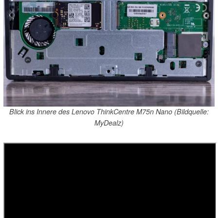
Blick ins Innere des Lenovo ThinkCentre M75n Nano (Bildquelle:
MyDealz)