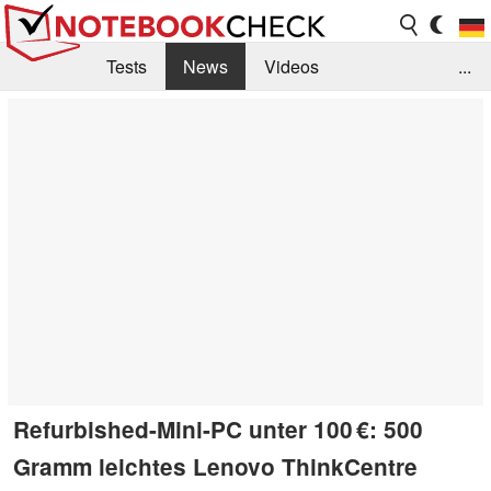
Tests
News
Videos
...
Benchmarks & Tech
Externe Tests
Kaufberatung
Deals
Suche
Jobs
Forum
Refurbished-Mini-PC unter 100 €: 500
Gramm leichtes Lenovo ThinkCentre