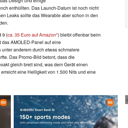
e das Design und einige
nch enthüllten. Das Launch-Datum ist noch nicht
hen Leaks sollte das Wearable aber schon in den
rden.
 9 (
ca. 35 Euro auf Amazon
) bleibt offenbar beim
st das AMOLED-Panel auf eine
as unter anderem durch etwas schmalere
fte. Das Promo-Bild betont, dass die
exakt gleich breit sind, was dem Gerät einen
erreicht eine Helligkeit von 1.500 Nits und eine