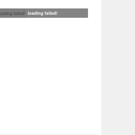
loading failed!
loading failed!