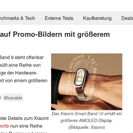
nchmarks & Tech
Externe Tests
Kaufberatung
Deal
 auf Promo-Bildern mit größerem
and 9 steht offenbar
hüllt eine Reihe von
ige der Hardware-
rt von einem größeren
5
Wearable
Das Xiaomi Smart Band 10 erhält ein
te Details zum Xiaomi
größeres AMOLED-Display.
echb
nun eine Reihe
(Bildquelle: Xiaomi)