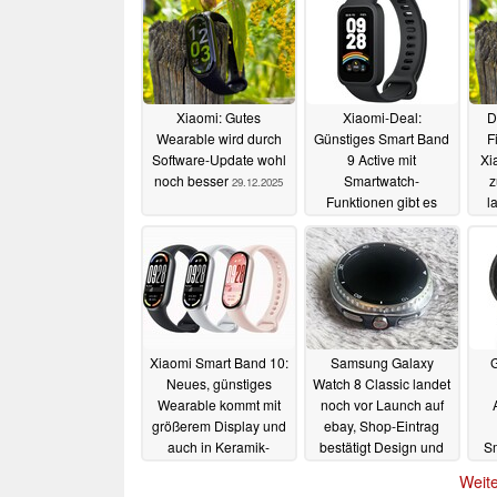
Xiaomi: Gutes
Xiaomi-Deal:
D
Wearable wird durch
Günstiges Smart Band
F
Software-Update wohl
9 Active mit
Xi
noch besser
Smartwatch-
z
29.12.2025
Funktionen gibt es
l
aktuell für deutlich
ge
unter 20 Euro
07.12.2025
Xiaomi Smart Band 10:
Samsung Galaxy
G
Neues, günstiges
Watch 8 Classic landet
Wearable kommt mit
noch vor Launch auf
größerem Display und
ebay, Shop-Eintrag
auch in Keramik-
bestätigt Design und
Sm
Version
erste Specs
26.06.2025
09.06.2025
Weite