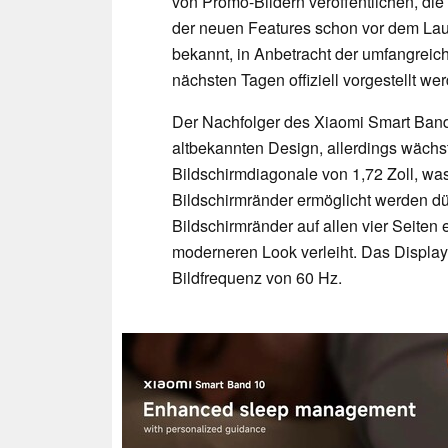
von Promo-Bildern veröffentlichen, di
der neuen Features schon vor dem Lau
bekannt, in Anbetracht der umfangreic
nächsten Tagen offiziell vorgestellt we
Der Nachfolger des Xiaomi Smart Band
altbekannten Design, allerdings wäch
Bildschirmdiagonale von 1,72 Zoll, w
Bildschirmränder ermöglicht werden dür
Bildschirmränder auf allen vier Seiten 
moderneren Look verleiht. Das Display 
Bildfrequenz von 60 Hz.