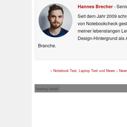
Hannes Brecher
- Seni
Seit dem Jahr 2009 schre
von Notebookcheck gest
meiner lebenslangen Lei
Design-Hintergrund als A
Branche.
>
Notebook Test, Laptop Test und News
>
New
loading failed!