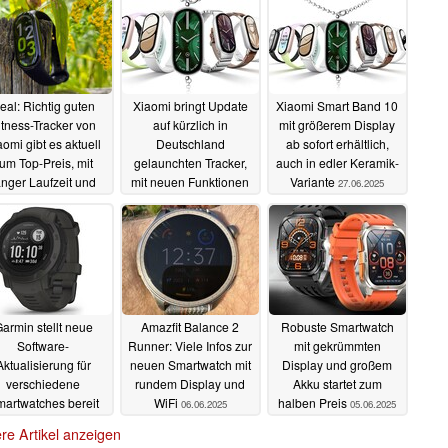
eal: Richtig guten
Xiaomi bringt Update
Xiaomi Smart Band 10
itness-Tracker von
auf kürzlich in
mit größerem Display
aomi gibt es aktuell
Deutschland
ab sofort erhältlich,
um Top-Preis, mit
gelaunchten Tracker,
auch in edler Keramik-
anger Laufzeit und
mit neuen Funktionen
Variante
27.06.2025
nauen Messwerten
07.07.2025
12.10.2025
armin stellt neue
Amazfit Balance 2
Robuste Smartwatch
Software-
Runner: Viele Infos zur
mit gekrümmten
Aktualisierung für
neuen Smartwatch mit
Display und großem
verschiedene
rundem Display und
Akku startet zum
artwatches bereit
WiFi
halben Preis
06.06.2025
05.06.2025
07.06.2025
re Artikel anzeigen