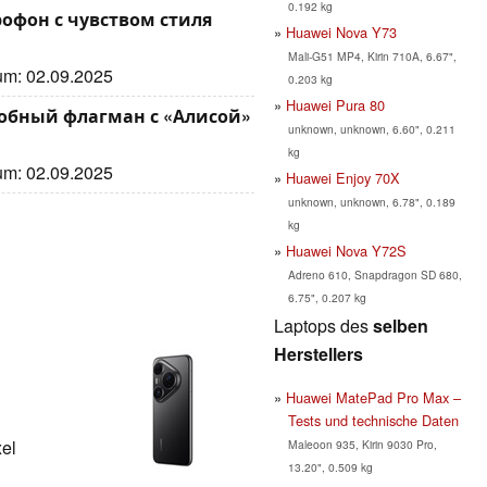
0.192 kg
рофон с чувством стиля
Huawei Nova Y73
Mali-G51 MP4, Kirin 710A, 6.67",
tum: 02.09.2025
0.203 kg
Huawei Pura 80
добный флагман с «Алисой»
unknown, unknown, 6.60", 0.211
kg
tum: 02.09.2025
Huawei Enjoy 70X
unknown, unknown, 6.78", 0.189
kg
Huawei Nova Y72S
Adreno 610, Snapdragon SD 680,
6.75", 0.207 kg
Laptops des
selben
Herstellers
Huawei MatePad Pro Max –
Tests und technische Daten
xel
Maleoon 935, Kirin 9030 Pro,
13.20", 0.509 kg