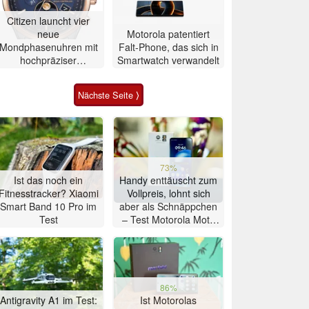
Citizen launcht vier
neue
Motorola patentiert
Mondphasenuhren mit
Falt-Phone, das sich in
hochpräziser
Smartwatch verwandelt
Atomzeitmessung
Nächste Seite ⟩
73%
Ist das noch ein
Handy enttäuscht zum
Fitnesstracker? Xiaomi
Vollpreis, lohnt sich
Smart Band 10 Pro im
aber als Schnäppchen
Test
– Test Motorola Moto
G47 Smartphone
86%
Antigravity A1 im Test:
Ist Motorolas