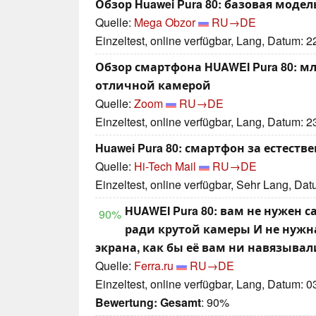
Обзор Huawei Pura 80: базовая моде
Quelle:
Mega Obzor
RU→DE
Einzeltest, online verfügbar, Lang, Datum: 
Обзор смартфона HUAWEI Pura 80: 
отличной камерой
Quelle:
Zoom
RU→DE
Einzeltest, online verfügbar, Lang, Datum: 
Huawei Pura 80: смартфон за естеств
Quelle:
Hi-Tech Mail
RU→DE
Einzeltest, online verfügbar, Sehr Lang, Da
HUAWEI Pura 80: вам не нужен
90%
ради крутой камеры И не нужн
экрана, как бы её вам ни навязывал
Quelle:
Ferra.ru
RU→DE
Einzeltest, online verfügbar, Lang, Datum: 
Bewertung:
Gesamt
: 90%