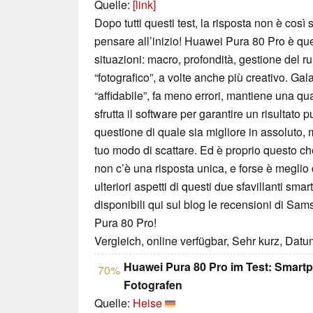
Quelle:
[link]
Dopo tutti questi test, la risposta non è cos
pensare all’inizio! Huawei Pura 80 Pro è que
situazioni: macro, profondità, gestione del 
“fotografico”, a volte anche più creativo. Ga
“affidabile”, fa meno errori, mantiene una qua
sfrutta il software per garantire un risultato p
questione di quale sia migliore in assoluto, 
tuo modo di scattare. Ed è proprio questo che
non c’è una risposta unica, e forse è meglio
ulteriori aspetti di questi due sfavillanti sm
disponibili qui sul blog le recensioni di S
Pura 80 Pro!
Vergleich, online verfügbar, Sehr kurz, Dat
Huawei Pura 80 Pro im Test: Smart
70%
Fotografen
Quelle:
Heise