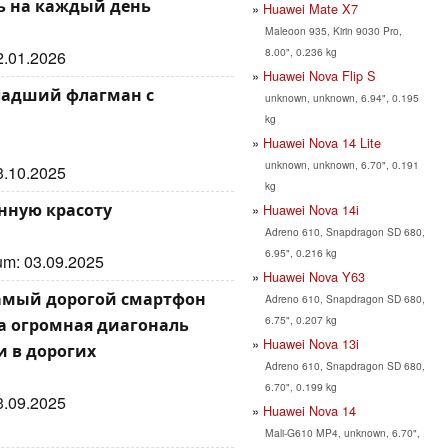
ль на каждый день
Huawei Mate X7
Maleoon 935, Kirin 9030 Pro,
8.00", 0.236 kg
22.01.2026
Huawei Nova Flip S
младший флагман с
unknown, unknown, 6.94", 0.195
kg
Huawei Nova 14 Lite
unknown, unknown, 6.70", 0.191
23.10.2025
kg
енную красоту
Huawei Nova 14i
Adreno 610, Snapdragon SD 680,
6.95", 0.216 kg
tum: 03.09.2025
Huawei Nova Y63
 самый дорогой смартфон
Adreno 610, Snapdragon SD 680,
6.75", 0.207 kg
а огромная диагональ
Huawei Nova 13i
и в дорогих
Adreno 610, Snapdragon SD 680,
6.70", 0.199 kg
03.09.2025
Huawei Nova 14
Mali-G610 MP4, unknown, 6.70",