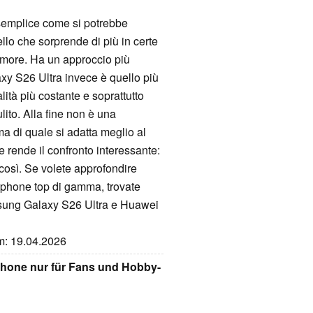
ì semplice come si potrebbe
llo che sorprende di più in certe
rumore. Ha un approccio più
laxy S26 Ultra invece è quello più
lità più costante e soprattutto
ulito. Alla fine non è una
ma di quale si adatta meglio al
 rende il confronto interessante:
 così. Se volete approfondire
artphone top di gamma, trovate
amsung Galaxy S26 Ultra e Huawei
um: 19.04.2026
phone nur für Fans und Hobby-