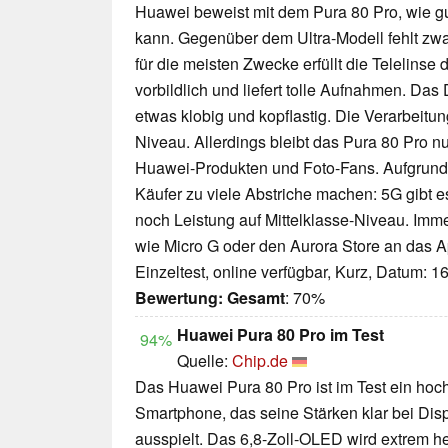
Huawei beweist mit dem Pura 80 Pro, wie 
kann. Gegenüber dem Ultra-Modell fehlt zwa
für die meisten Zwecke erfüllt die Telelinse
vorbildlich und liefert tolle Aufnahmen. Da
etwas klobig und kopflastig. Die Verarbeitu
Niveau. Allerdings bleibt das Pura 80 Pro n
Huawei-Produkten und Foto-Fans. Aufgrun
Käufer zu viele Abstriche machen: 5G gibt es
noch Leistung auf Mittelklasse-Niveau. Im
wie Micro G oder den Aurora Store an das 
Einzeltest, online verfügbar, Kurz, Datum: 1
Bewertung:
Gesamt
: 70%
Huawei Pura 80 Pro im Test
94%
Quelle:
Chip.de
Das Huawei Pura 80 Pro ist im Test ein hoc
Smartphone, das seine Stärken klar bei Di
ausspielt. Das 6,8-Zoll-OLED wird extrem hel