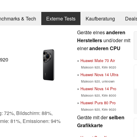
nchmarks & Tech
Externe Tests
Kaufberatung
Deal
Geräte eines
anderen
Herstellers
und/oder mit
einer
anderen CPU
 920
Huawei Mate 70 Air
Maleoon 920, Kirin 9020
Huawei Nova 14 Ultra
Maleoon 920, unknown
Huawei Nova 14 Pro
Maleoon 920, Kirin 8000
Huawei Pura 80 Pro
Maleoon 920, Kirin 9020
g: 72%, Bildschirm: 88%,
Geräte mit der
selben
omie: 81%, Emissionen: 94%
Grafikkarte