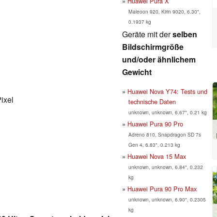
Huawei Pura X
Maleoon 920, Kirin 9020, 6.30",
0.1937 kg
Geräte mit der
selben
Bildschirmgröße
und/oder ähnlichem
Gewicht
Huawei Nova Y74: Tests und
ixel
technische Daten
unknown, unknown, 6.67", 0.21 kg
Huawei Pura 90 Pro
Adreno 810, Snapdragon SD 7s
Gen 4, 6.83", 0.213 kg
Huawei Nova 15 Max
unknown, unknown, 6.84", 0.232
kg
Huawei Pura 90 Pro Max
unknown, unknown, 6.90", 0.2305
kg