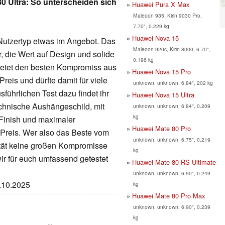
80 Ultra: So unterscheiden sich
Huawei Pura X Max
Maleoon 935, Kirin 9030 Pro,
7.70", 0.229 kg
Huawei Nova 15
 Nutzertyp etwas im Angebot. Das
Maleoon 920c, Kirin 8000, 6.70",
r, die Wert auf Design und solide
0.196 kg
bietet den besten Kompromiss aus
Huawei Nova 15 Pro
reis und dürfte damit für viele
unknown, unknown, 6.84", 202 kg
sführlichen Test dazu findet ihr
Huawei Nova 15 Ultra
technische Aushängeschild, mit
unknown, unknown, 6.84", 0.209
kg
Finish und maximaler
Huawei Mate 80 Pro
 Preis. Wer also das Beste vom
unknown, unknown, 6.75", 0.219
ität keine großen Kompromisse
kg
wir für euch umfassend getestet
Huawei Mate 80 RS Ultimate
unknown, unknown, 6.90", 0.249
9.10.2025
kg
Huawei Mate 80 Pro Max
unknown, unknown, 6.90", 0.239
kg