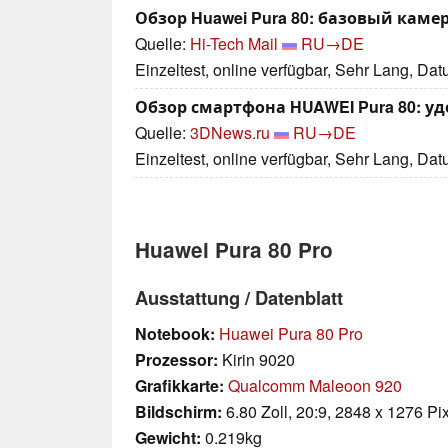
Обзор Huawei Pura 80: базовый каме
Quelle:
Hi-Tech Mail
RU→DE
Einzeltest, online verfügbar, Sehr Lang, Da
Обзор смартфона HUAWEI Pura 80: у
Quelle:
3DNews.ru
RU→DE
Einzeltest, online verfügbar, Sehr Lang, Da
Huawei Pura 80 Pro
Ausstattung / Datenblatt
Notebook:
Huawei Pura 80 Pro
Prozessor:
Kirin 9020
Grafikkarte:
Qualcomm Maleoon 920
Bildschirm:
6.80 Zoll, 20:9, 2848 x 1276 Pi
Gewicht:
0.219kg