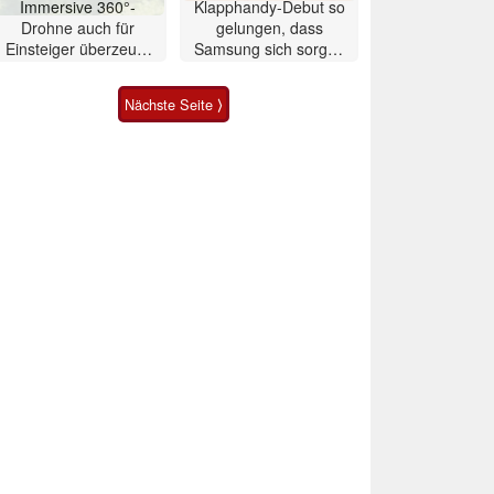
Immersive 360°-
Klapphandy-Debut so
Drohne auch für
gelungen, dass
Einsteiger überzeugt
Samsung sich sorgen
mit Einschränkungen
muss? – Razr Fold
Smartphone im Test
Nächste Seite ⟩