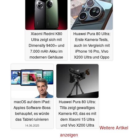
Markt
16.06.2025
Xiaomi Redmi K80
Huawei Pura 80 Ultra:
Ultra zeigt sich mit
Erste Kamera-Tests,
Dimensity 9400+ und
auch im Vergleich mit
7.000 mAh Akku im
iPhone 16 Pro, Vivo
modernen Gehäuse
X200 Ultra und Oppo
Find X8 Ultra
16.06.2025
15.06.2025
macOS auf dem iPad:
Huawei Pura 80 Ultra:
Apples Software-Boss
Tilta zeigt gewaltiges
behauptet, es würde
Kamera-Kit, das es mit
das Tablet ruinieren
dem Xiaomi 15 Ultra
und Vivo X200 Ultra
14.06.2025
Weitere Artikel
aufnehmen soll
anzeigen
13.06.2025