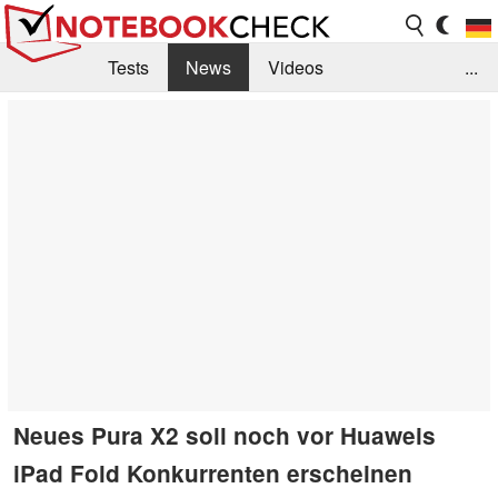
Tests
News
Videos
...
Benchmarks & Tech
Externe Tests
Kaufberatung
Deals
Suche
Jobs
Forum
Neues Pura X2 soll noch vor Huaweis
iPad Fold Konkurrenten erscheinen