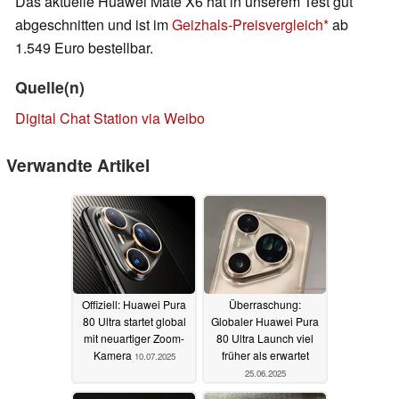
Das aktuelle Huawei Mate X6 hat in unserem Test gut
abgeschnitten und ist im
Geizhals-Preisvergleich
ab
1.549 Euro bestellbar.
Quelle(n)
Digital Chat Station via Weibo
Verwandte Artikel
Offiziell: Huawei Pura
Überraschung:
80 Ultra startet global
Globaler Huawei Pura
mit neuartiger Zoom-
80 Ultra Launch viel
Kamera
früher als erwartet
10.07.2025
25.06.2025