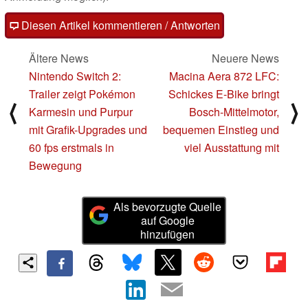
Diesen Artikel kommentieren / Antworten
Ältere News
Neuere News
Nintendo Switch 2:
Macina Aera 872 LFC:
Trailer zeigt Pokémon
Schickes E-Bike bringt
⟨
⟩
Karmesin und Purpur
Bosch-Mittelmotor,
mit Grafik-Upgrades und
bequemen Einstieg und
60 fps erstmals in
viel Ausstattung mit
Bewegung
Als bevorzugte Quelle
auf Google
hinzufügen