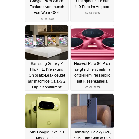
Google Pixel Watch
Smartphone für nur
Features vor Launch
419 Euro im Angebot
von Wear OS 6
07.06.2025
09.06.2025
Samsung Galaxy Z
Huawei Pura 80 Pro+
Flip7 FE: Preis- und
zeigt sich erstmals in
Chipsatz-Leak deutet
offiziellem Pressebild
auf mächtige Galaxy Z
mit Riesenkamera
Flip 7 Konkurrenz
05.06.2025
06.06.2025
Alle Google Pixel 10
Samsung Galaxy S26,
Modelle, alle
S26+ und Galaxy S26