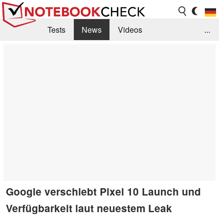
Tests
News
Videos
...
Benchmarks & Tech
Externe Tests
Kaufberatung
Deals
Suche
Jobs
Forum
Google verschiebt Pixel 10 Launch und
Verfügbarkeit laut neuestem Leak