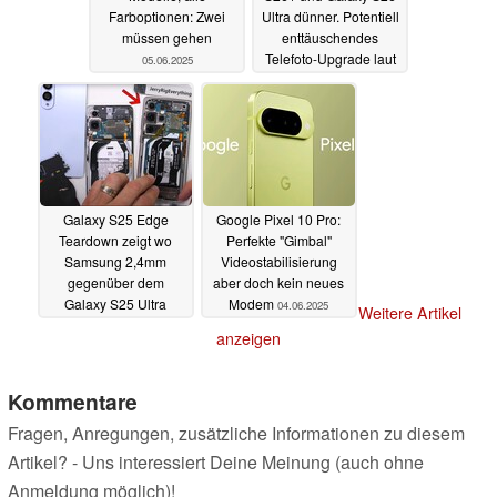
Farboptionen: Zwei
Ultra dünner. Potentiell
müssen gehen
enttäuschendes
Telefoto-Upgrade laut
05.06.2025
Leaker
04.06.2025
Galaxy S25 Edge
Google Pixel 10 Pro:
Teardown zeigt wo
Perfekte "Gimbal"
Samsung 2,4mm
Videostabilisierung
gegenüber dem
aber doch kein neues
Galaxy S25 Ultra
Modem
04.06.2025
Weitere Artikel
eingespart hat
04.06.2025
anzeigen
Kommentare
Fragen, Anregungen, zusätzliche Informationen zu diesem
Artikel? - Uns interessiert Deine Meinung (auch ohne
Anmeldung möglich)!