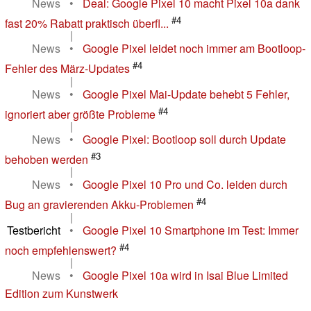
News
•
Deal: Google Pixel 10 macht Pixel 10a dank
#4
fast 20% Rabatt praktisch überfl...
|
News
•
Google Pixel leidet noch immer am Bootloop-
#4
Fehler des März-Updates
|
News
•
Google Pixel Mai-Update behebt 5 Fehler,
#4
ignoriert aber größte Probleme
|
News
•
Google Pixel: Bootloop soll durch Update
#3
behoben werden
|
News
•
Google Pixel 10 Pro und Co. leiden durch
#4
Bug an gravierenden Akku-Problemen
|
Testbericht
•
Google Pixel 10 Smartphone im Test: Immer
#4
noch empfehlenswert?
|
News
•
Google Pixel 10a wird in Isai Blue Limited
Edition zum Kunstwerk