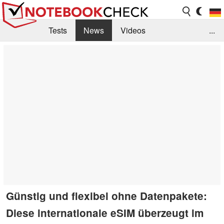
Tests
News
Videos
...
Benchmarks & Tech
Externe Tests
Kaufberatung
Deals
Suche
Jobs
Forum
Günstig und flexibel ohne Datenpakete:
Diese internationale eSIM überzeugt im