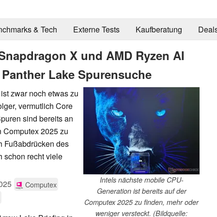
nchmarks & Tech
Externe Tests
Kaufberatung
Deal
n Snapdragon X und AMD Ryzen AI
f Panther Lake Spurensuche
ist zwar noch etwas zu
lger, vermutlich Core
puren sind bereits an
den Computex 2025 zu
ch Fußabdrücken des
schon recht viele
Intels nächste mobile CPU-
025
Computex
Generation ist bereits auf der
Computex 2025 zu finden, mehr oder
weniger versteckt. (Bildquelle: