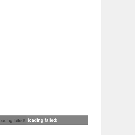
loading failed!
loading failed!