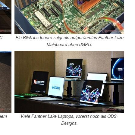
C-
Ein Blick ins Innere zeigt ein aufgeräumtes Panther Lake
Mainboard ohne dGPU.
 dem
Viele Panther Lake Laptops, vorerst noch als ODS-
Designs.