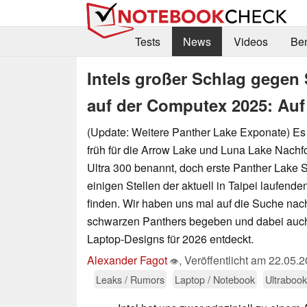
Tests
News
Videos
Be
Intels großer Schlag gege
auf der Computex 2025: Au
(Update: Weitere Panther Lake Exponate) Es 
früh für die Arrow Lake und Luna Lake Nachfo
Ultra 300 benannt, doch erste Panther Lake S
einigen Stellen der aktuell in Taipei laufen
finden. Wir haben uns mal auf die Suche na
schwarzen Panthers begeben und dabei auch 
Laptop-Designs für 2026 entdeckt.
Alexander Fagot
,
Veröffentlicht am
22.05.2
👁
Leaks / Rumors
Laptop / Notebook
Ultrabook