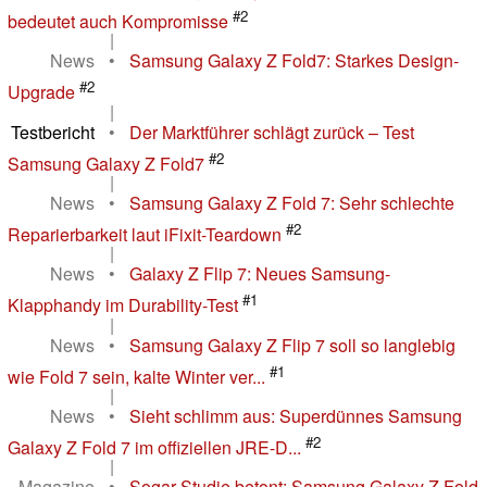
#2
bedeutet auch Kompromisse
|
News
•
Samsung Galaxy Z Fold7: Starkes Design-
#2
Upgrade
|
Testbericht
•
Der Marktführer schlägt zurück – Test
#2
Samsung Galaxy Z Fold7
|
News
•
Samsung Galaxy Z Fold 7: Sehr schlechte
#2
Reparierbarkeit laut iFixit-Teardown
|
News
•
Galaxy Z Flip 7: Neues Samsung-
#1
Klapphandy im Durability-Test
|
News
•
Samsung Galaxy Z Flip 7 soll so langlebig
#1
wie Fold 7 sein, kalte Winter ver...
|
News
•
Sieht schlimm aus: Superdünnes Samsung
#2
Galaxy Z Fold 7 im offiziellen JRE-D...
|
Magazine
•
Sogar Studie betont: Samsung Galaxy Z Fold