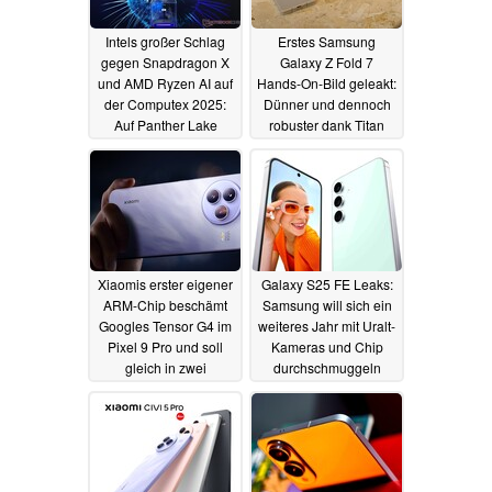
Intels großer Schlag
Erstes Samsung
gegen Snapdragon X
Galaxy Z Fold 7
und AMD Ryzen AI auf
Hands-On-Bild geleakt:
der Computex 2025:
Dünner und dennoch
Auf Panther Lake
robuster dank Titan
Spurensuche
22.05.2025
21.05.2025
Xiaomis erster eigener
Galaxy S25 FE Leaks:
ARM-Chip beschämt
Samsung will sich ein
Googles Tensor G4 im
weiteres Jahr mit Uralt-
Pixel 9 Pro und soll
Kameras und Chip
gleich in zwei
durchschmuggeln
Produkten starten
18.05.2025
18.05.2025