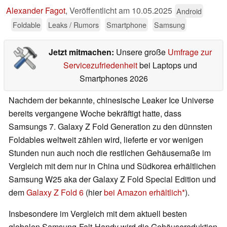
Alexander Fagot
,
Veröffentlicht am
10.05.2025
Android
Foldable
Leaks / Rumors
Smartphone
Samsung
Jetzt mitmachen:
Unsere große
Umfrage zur
Servicezufriedenheit
bei Laptops und
Smartphones 2026
Nachdem der bekannte, chinesische Leaker Ice Universe
bereits vergangene Woche bekräftigt hatte, dass
Samsungs 7. Galaxy Z Fold Generation zu den dünnsten
Foldables weltweit zählen wird, lieferte er vor wenigen
Stunden nun auch noch die restlichen Gehäusemaße im
Vergleich mit dem nur in China und Südkorea erhältlichen
Samsung W25 aka der Galaxy Z Fold Special Edition und
dem
Galaxy Z Fold 6
(hier
bei Amazon erhältlich
).
Insbesondere im Vergleich mit dem aktuell besten
globalen Samsung-Falt-Handy wird die Gehäusereduktion