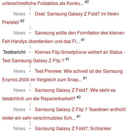
#2
unterschiedliche Foldables als Konku...
|
News
•
Deal: Samsung Galaxy Z Fold7 im freien
#2
Preisfall
|
News
•
Samsung sollte den Formfaktor des kleinen
#1
Falt-Handys überdenken und das Fl...
|
Testbericht
•
Kleines Flip-Smartphone verliert an Status -
#1
Test Samsung Galaxy Z Flip 7
|
News
•
Test Preview: Wie schnell ist der Samsung
#1
Exynos 2500 im Vergleich zum Snap...
|
News
•
Samsung Galaxy Z Fold7: Wie steht es
#2
tatsächlich um die Reparierbarkeit?
|
News
•
Samsung Galaxy Z Flip 7 Teardown enthüllt
#1
leider ein sehr verschmutztes Sch...
|
News
•
Samsung Galaxy Z Fold7: Schlanker