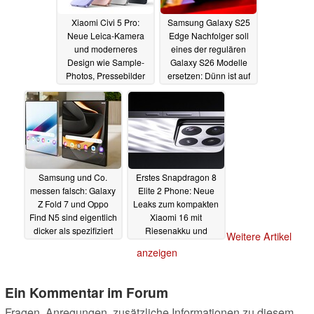
Xiaomi Civi 5 Pro:
Samsung Galaxy S25
Neue Leica-Kamera
Edge Nachfolger soll
und moderneres
eines der regulären
Design wie Sample-
Galaxy S26 Modelle
Photos, Pressebilder
ersetzen: Dünn ist auf
und Teaser zeigen
Erfolgskurs
15.05.2025
16.05.2025
Samsung und Co.
Erstes Snapdragon 8
messen falsch: Galaxy
Elite 2 Phone: Neue
Z Fold 7 und Oppo
Leaks zum kompakten
Find N5 sind eigentlich
Xiaomi 16 mit
dicker als spezifiziert
Riesenakku und
Weitere Artikel
Periskop-Leica-
14.05.2025
anzeigen
Kamera
12.05.2025
Ein Kommentar im Forum
Fragen, Anregungen, zusätzliche Informationen zu diesem