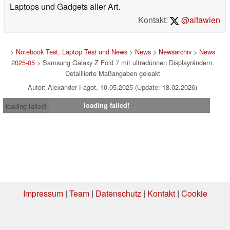
Laptops und Gadgets aller Art.
Kontakt:
@alfawien
>
Notebook Test, Laptop Test und News
>
News
>
Newsarchiv
>
News
2025-05
> Samsung Galaxy Z Fold 7 mit ultradünnen Displayrändern:
Detaillierte Maßangaben geleakt
Autor: Alexander Fagot, 10.05.2025 (Update: 18.02.2026)
loading failed!
loading failed!
Impressum
|
Team
|
Datenschutz
|
Kontakt
|
Cookie
Einstellungen
| 04.08.2026 16:36
* Beim Kauf über einen Affiliate-Link kann Notebookcheck eine Vergütung
erhalten. Vielen Dank für Ihre Unterstützung!.