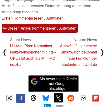
Artikel? - Uns interessiert Deine Meinung (auch ohne
Anmeldung möglich)!
Ersten Kommentar lesen
/
Antworten
Diesen Artikel kommentieren / Antworten
Ältere News
Neuere News
M1 Mini Plus: Kompakter
Amazfit: Gut getestete
⟨
⟩
Netzwerkspeicher mit Intel-
Smartwatch bekommt
CPUs ist auch als Mini-PC
neue Funktion per
nutzbar
kostenfreiem Update
Als bevorzugte Quelle
auf Google
hinzufügen