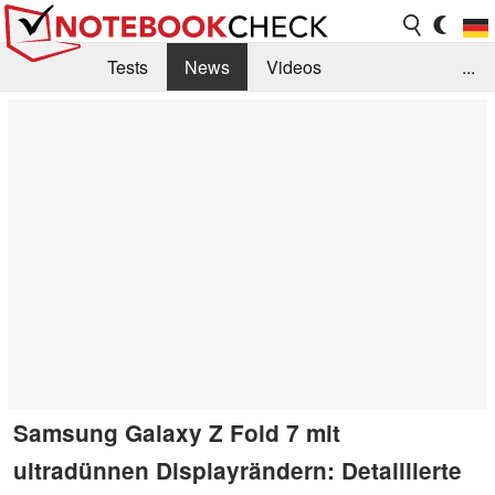
Tests
News
Videos
...
Benchmarks & Tech
Externe Tests
Kaufberatung
Deals
Suche
Jobs
Forum
Samsung Galaxy Z Fold 7 mit
ultradünnen Displayrändern: Detaillierte