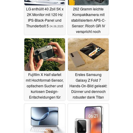
LG enthüllt 40 Zoll 5K x
262 Gramm leichte
2K Monitor mit 120 Hz
Kompaktkamera mit
IPS-Black-Panel und
stabilisiertem APS-C-
Thunderbolt 5
Sensor: Ricoh GR IV
04.06.2025
verspricht noch
bessere Bildqualität
22.05.2025
Fujifilm X Half startet
Erstes Samsung
mit Hochformat-Sensor,
Galaxy Z Fold 7
optischem Sucher und
Hands-On-Bild geleakt:
kuriosen Design-
Dünner und dennoch
Entscheidungen für
robuster dank Titan
799 Euro
22.05.2025
21.05.2025