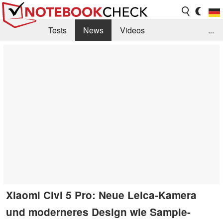
Tests
News
Videos
...
Benchmarks & Tech
Externe Tests
Kaufberatung
Deals
Suche
Jobs
Forum
Xiaomi Civi 5 Pro: Neue Leica-Kamera
und moderneres Design wie Sample-