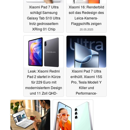
Xiaomi Pad 7 Ultra
Xiaomi 16: Renderbild
schlägt Samsung
soll das Redesign des
Galaxy Tab S10 Ultra
Leica-Kamera-
trotz gedrosseltem
Flaggschiffs zeigen
XRing 01 Chip
20.05.2025
21.05.2025
Leak: Xiaomi Redmi
Xiaomi Pad 7 Ultra
Pad 2 startet in Kürze
enthüllt. Xiaomi 15S
für 229 Euro mit
Pro, Tesla Modell Y
modernisiertem Design
Killer und
und 11 Zoll QHD-
Performance-
Display
Wunderchip mit
20.05.2025
Launchtermin
20.05.2025