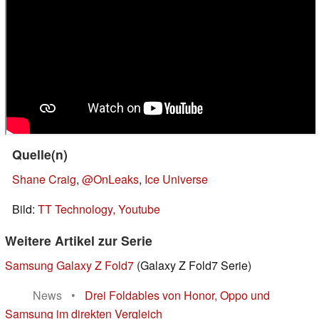
Quelle(n)
Shane Craig
,
@OnLeaks
,
Ice Universe
Bild:
TT Technology, Youtube
Weitere Artikel zur Serie
Samsung Galaxy Z Fold7
(Galaxy Z Fold7 Serie)
News
•
Drei Foldables von Honor, Oppo und
Samsung im direkten Vergleich