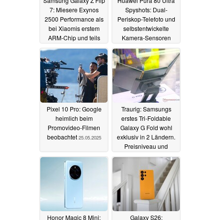
Samsung Galaxy Z Flip
Huawei Pura 80 Ultra
7: Miesere Exynos
Spyshots: Dual-
2500 Performance als
Periskop-Telefoto und
bei Xiaomis erstem
selbstentwickelte
ARM-Chip und teils
Kamera-Sensoren
Galaxy Z Flip6 laut
25.05.2025
Leak
26.05.2025
Pixel 10 Pro: Google
Traurig: Samsungs
heimlich beim
erstes Tri-Foldable
Promovideo-Filmen
Galaxy G Fold wohl
beobachtet
exklusiv in 2 Ländern.
25.05.2025
Preisniveau und
Launchfenster geleakt
24.05.2025
Honor Magic 8 Mini:
Galaxy S26: