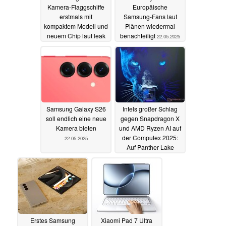
Kamera-Flaggschiffe
Europäische
erstmals mit
Samsung-Fans laut
kompaktem Modell und
Plänen wiedermal
neuem Chip laut leak
benachteiligt
22.05.2025
22.05.2025
Samsung Galaxy S26
Intels großer Schlag
soll endlich eine neue
gegen Snapdragon X
Kamera bieten
und AMD Ryzen AI auf
der Computex 2025:
22.05.2025
Auf Panther Lake
Spurensuche
22.05.2025
Erstes Samsung
Xiaomi Pad 7 Ultra