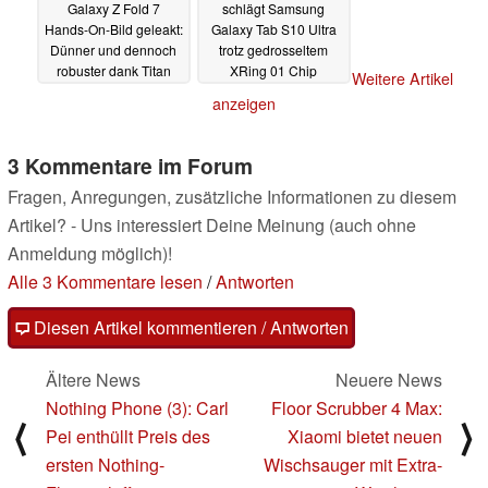
Galaxy Z Fold 7
schlägt Samsung
Hands-On-Bild geleakt:
Galaxy Tab S10 Ultra
Dünner und dennoch
trotz gedrosseltem
robuster dank Titan
XRing 01 Chip
Weitere Artikel
21.05.2025
21.05.2025
anzeigen
3 Kommentare im Forum
Fragen, Anregungen, zusätzliche Informationen zu diesem
Artikel? - Uns interessiert Deine Meinung (auch ohne
Anmeldung möglich)!
Alle 3 Kommentare lesen
/
Antworten
Diesen Artikel kommentieren / Antworten
Ältere News
Neuere News
Nothing Phone (3): Carl
Floor Scrubber 4 Max:
⟨
⟩
Pei enthüllt Preis des
Xiaomi bietet neuen
ersten Nothing-
Wischsauger mit Extra-