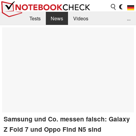
Tests
News
Videos
...
Benchmarks & Tech
Externe Tests
Kaufberatung
Deals
Suche
Jobs
Forum
Samsung und Co. messen falsch: Galaxy
Z Fold 7 und Oppo Find N5 sind