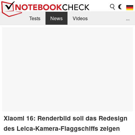
Tests
News
Videos
...
Benchmarks & Tech
Externe Tests
Kaufberatung
Deals
Suche
Jobs
Forum
Xiaomi 16: Renderbild soll das Redesign
des Leica-Kamera-Flaggschiffs zeigen