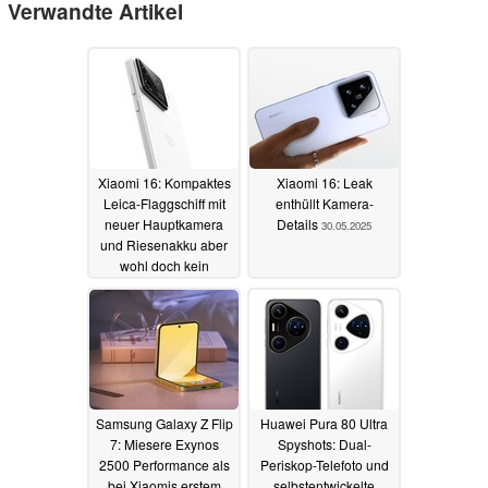
Verwandte Artikel
Xiaomi 16: Kompaktes
Xiaomi 16: Leak
Leica-Flaggschiff mit
enthüllt Kamera-
neuer Hauptkamera
Details
30.05.2025
und Riesenakku aber
wohl doch kein
Periskop-Telefoto
08.06.2025
Samsung Galaxy Z Flip
Huawei Pura 80 Ultra
7: Miesere Exynos
Spyshots: Dual-
2500 Performance als
Periskop-Telefoto und
bei Xiaomis erstem
selbstentwickelte