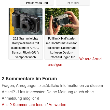
Preisniveau und
24.05.2025
Launchfenster geleakt
24.05.2025
262 Gramm leichte
Fujifilm X Half startet
Kompaktkamera mit
mit Hochformat-Sensor,
stabilisiertem APS-C-
optischem Sucher und
Sensor: Ricoh GR IV
kuriosen Design-
verspricht noch
Entscheidungen für
Weitere Artikel
bessere Bildqualität
799 Euro
22.05.2025
anzeigen
22.05.2025
2 Kommentare im Forum
Fragen, Anregungen, zusätzliche Informationen zu diesem
Artikel? - Uns interessiert Deine Meinung (auch ohne
Anmeldung möglich)!
Alle 2 Kommentare lesen
/
Antworten