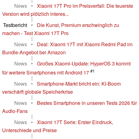
News
•
Xiaomi 17T Pro im Preisverfall: Die teuerste
Version wird plötzlich interes...
|
Testbericht
•
Die Kunst, Premium erschwinglich zu
machen - Test Xiaomi 17T Pro
|
News
•
Deal: Xiaomi 17T mit Xiaomi Redmi Pad im
Bundle-Angebot bei Amazon
|
News
•
Großes Xiaomi-Update: HyperOS 3 kommt
#1
für weitere Smartphones mit Android 17
|
News
•
Smartphone-Markt bricht ein: KI-Boom
verschärft globale Speicherkrise
|
News
•
Bestes Smartphone in unseren Tests 2026 für
Audio-Fans
|
News
•
Xiaomi 17T Serie: Erster Eindruck,
Unterschiede und Preise
|