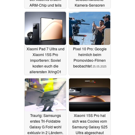
ARM-Chip und teils
Kamera-Sensoren
Galaxy Z Flip6 laut
25.05.2025
Leak
26.05.2025
Xiaomi Pad 7 Ultra und
Pixel 10 Pro: Google
Xiaomi 15S Pro
heimlich beim
importieren: Soviel
Promovideo-Filmen
kosten euch die
beobachtet
25.05.2025
allerersten XringO1
Produkte in Europa
25.05.2025
Traurig: Samsungs
Xiaomi 15S Pro hat
erstes Tri-Foldable
sich was Cooles vom
Galaxy G Fold wohl
Samsung Galaxy S25
exklusiv in 2 Ländern.
Ultra abgeschaut