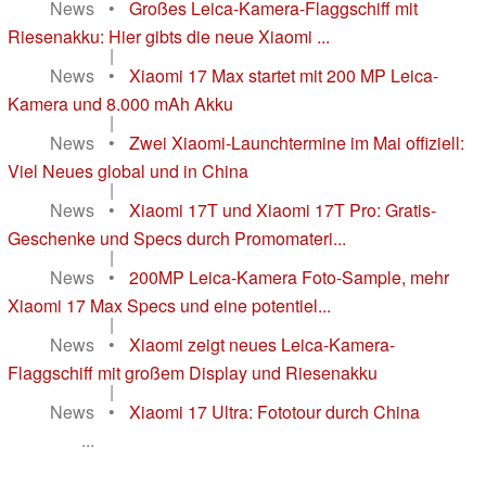
News
•
Großes Leica-Kamera-Flaggschiff mit
Riesenakku: Hier gibts die neue Xiaomi ...
|
News
•
Xiaomi 17 Max startet mit 200 MP Leica-
Kamera und 8.000 mAh Akku
|
News
•
Zwei Xiaomi-Launchtermine im Mai offiziell:
Viel Neues global und in China
|
News
•
Xiaomi 17T und Xiaomi 17T Pro: Gratis-
Geschenke und Specs durch Promomateri...
|
News
•
200MP Leica-Kamera Foto-Sample, mehr
Xiaomi 17 Max Specs und eine potentiel...
|
News
•
Xiaomi zeigt neues Leica-Kamera-
Flaggschiff mit großem Display und Riesenakku
|
News
•
Xiaomi 17 Ultra: Fototour durch China
...