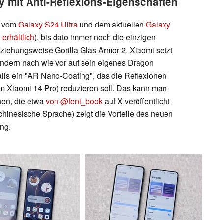
mit Anti-Reflexions-Eigenschaften
e vom
Galaxy S24 Ultra
und dem aktuellen
Galaxy
erhältlich
), bis dato immer noch die einzigen
ziehungsweise Gorilla Glas Armor 2. Xiaomi setzt
ondern nach wie vor auf sein eigenes Dragon
falls ein "AR Nano-Coating", das die Reflexionen
em Xiaomi 14 Pro) reduzieren soll. Das kann man
hen, die etwa
von @feni_book
auf X veröffentlicht
hinesische Sprache) zeigt die Vorteile des neuen
ung.