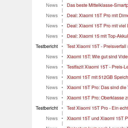
News
•
Das beste Mittelklasse-Smartph
|
News
•
Deal: Xiaomi 15T Pro mit Dim
|
News
•
Deal: Xiaomi 15T Pro mit viel 
|
News
•
Deal: Xiaomi 15 mit Top-Akkul
|
Testbericht
•
Test Xiaomi 15T - Preisverfa
|
News
•
Xiaomi 15T: Wie gut sind Vide
|
News
•
Testfazit Xiaomi 15T - Preis-
|
News
•
Xiaomi 15T mit 512GB Speiche
|
News
•
Xiaomi 15T Pro: Das sind die
|
News
•
Xiaomi 15T Pro: Oberklasse z
|
Testbericht
•
Test Xiaomi 15T Pro - Ein ec
|
News
•
Xiaomi 15T und Xiaomi 15T Pr
|