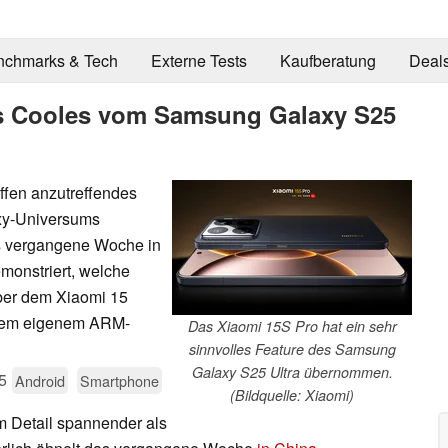
nchmarks & Tech
Externe Tests
Kaufberatung
Deal
as Cooles vom Samsung Galaxy S25
ffen anzutreffendes
axy-Universums
as vergangene Woche in
emonstriert, welche
ber dem Xiaomi 15
rstem eigenem ARM-
Das Xiaomi 15S Pro hat ein sehr
sinnvolles Feature des Samsung
Galaxy S25 Ultra übernommen.
5
Android
Smartphone
(Bildquelle: Xiaomi)
m Detail spannender als