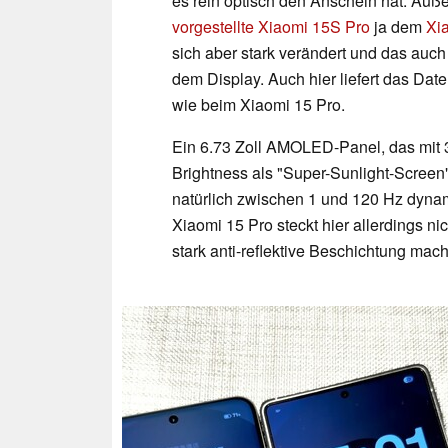
es rein optisch den Anschein hat. Äu
vorgestellte Xiaomi 15S Pro
ja dem
Xi
sich aber stark verändert und das auc
dem Display. Auch hier liefert das Date
wie beim Xiaomi 15 Pro.
Ein 6.73 Zoll AMOLED-Panel, das mit 3
Brightness als "Super-Sunlight-Scree
natürlich zwischen 1 und 120 Hz dynam
Xiaomi 15 Pro steckt hier allerdings 
stark anti-reflektive Beschichtung mac