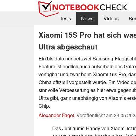
Tests
News
Videos
Be
Xiaomi 15S Pro hat sich w
Ultra abgeschaut
Ein bis dato nur bei zwei Samsung-Flaggschi
Feature ist endlich auch außerhalb des Gal
verfügbar und zwar beim Xiaomi 15s Pro, d
China offiziell vorgestellt wurde. Ein Video d
sinnvolle Verbesserung es hier etwa gegenü
Ultra gibt, ganz unabhängig von Xiaomis e
Chip.
Alexander Fagot
,
Veröffentlicht am
24.05.202
Das Jubiläums-Handy von Xiaomi ist i