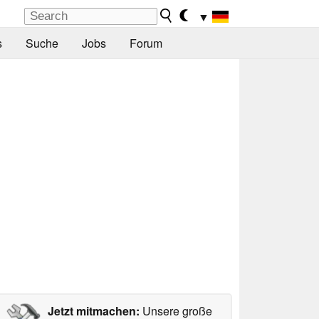
▼
s
Suche
Jobs
Forum
Jetzt mitmachen:
Unsere große