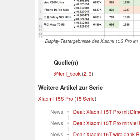
Display-Testergebnisse des Xiaomi 15S Pro im 
Quelle(n)
@feni_book
(
2
,
3
)
Weitere Artikel zur Serie
Xiaomi 15S Pro
(
15 Serie
)
News
•
Deal: Xiaomi 15T Pro mit Dime
|
News
•
Deal: Xiaomi 15T Pro mit vie
|
News
•
Deal: Xiaomi 15T wird dank 
|