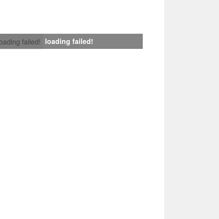
loading failed!
loading failed!