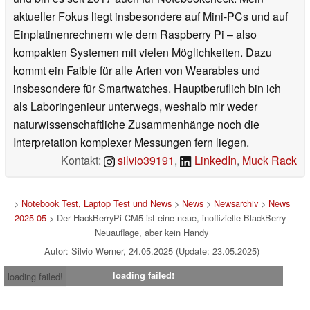
aktueller Fokus liegt insbesondere auf Mini-PCs und auf
Einplatinenrechnern wie dem Raspberry Pi – also
kompakten Systemen mit vielen Möglichkeiten. Dazu
kommt ein Faible für alle Arten von Wearables und
insbesondere für Smartwatches. Hauptberuflich bin ich
als Laboringenieur unterwegs, weshalb mir weder
naturwissenschaftliche Zusammenhänge noch die
Interpretation komplexer Messungen fern liegen.
Kontakt:
silvio39191
,
LinkedIn
,
Muck Rack
>
Notebook Test, Laptop Test und News
>
News
>
Newsarchiv
>
News
2025-05
> Der HackBerryPi CM5 ist eine neue, inoffizielle BlackBerry-
Neuauflage, aber kein Handy
Autor: Silvio Werner, 24.05.2025 (Update: 23.05.2025)
loading failed!
loading failed!