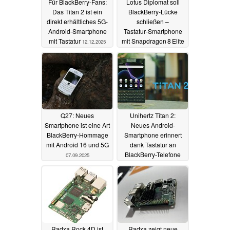
Für BlackBerry-Fans:
Lotus Diplomat soll
Das Titan 2 ist ein
BlackBerry‑Lücke
direkt erhältliches 5G-
schließen –
Android-Smartphone
Tastatur‑Smartphone
mit Tastatur
mit Snapdragon 8 Elite
12.12.2025
angekündigt
30.11.2025
Q27: Neues
Unihertz Titan 2:
Smartphone ist eine Art
Neues Android-
BlackBerry-Hommage
Smartphone erinnert
mit Android 16 und 5G
dank Tastatur an
BlackBerry-Telefone
07.09.2025
24.05.2025
Radxa Rock 4D ist
Radxa zeigt neue