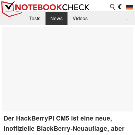
Tests
News
Videos
...
Benchmarks & Tech
Externe Tests
Kaufberatung
Deals
Suche
Jobs
Forum
Der HackBerryPi CM5 ist eine neue,
inoffizielle BlackBerry-Neuauflage, aber