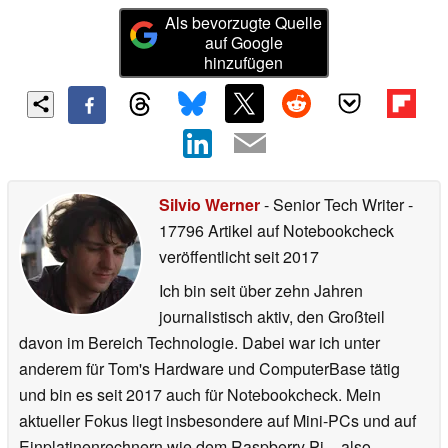
Als bevorzugte Quelle
auf Google
hinzufügen
Silvio Werner
- Senior Tech Writer
-
17796 Artikel auf Notebookcheck
veröffentlicht
seit 2017
Ich bin seit über zehn Jahren
journalistisch aktiv, den Großteil
davon im Bereich Technologie. Dabei war ich unter
anderem für Tom's Hardware und ComputerBase tätig
und bin es seit 2017 auch für Notebookcheck. Mein
aktueller Fokus liegt insbesondere auf Mini-PCs und auf
Einplatinenrechnern wie dem Raspberry Pi – also