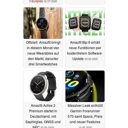
Fauxpas
02.07.2026
Offiziell: Amazfit bringt
Amazfit Bip 6 erhält
in diesem Monat vier
neue Funktionen per
neue Wearables auf
kostenfreiem Software-
den Markt, darunter
Update
30.05.2025
drei Smartwatches
01.06.2025
Amazfit Active 2
Massiver Leak enthüllt
Premium startet in
Garmin Forerunner
Deutschland, mit
570 samt Specs, Preis
Saphirglas, GNSS und
und neuer Features
NFC
20.05.2025
15.05.2025