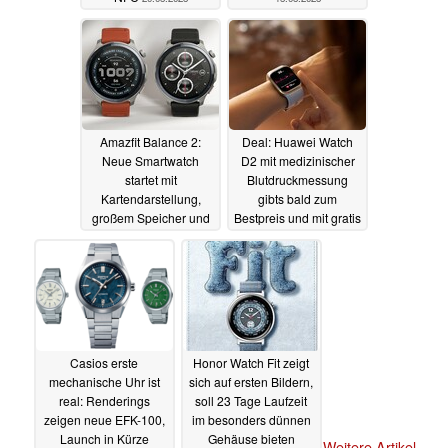
Amazfit Balance 2:
Deal: Huawei Watch
Neue Smartwatch
D2 mit medizinischer
startet mit
Blutdruckmessung
Kartendarstellung,
gibts bald zum
großem Speicher und
Bestpreis und mit gratis
Telefon-Funktion
FreeBuds 6i
14.05.2025
14.05.2025
Casios erste
Honor Watch Fit zeigt
mechanische Uhr ist
sich auf ersten Bildern,
real: Renderings
soll 23 Tage Laufzeit
zeigen neue EFK-100,
im besonders dünnen
Launch in Kürze
Gehäuse bieten
Weitere Artikel