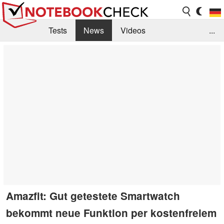
Tests
News
Videos
...
Benchmarks & Tech
Externe Tests
Kaufberatung
Deals
Suche
Jobs
Forum
Amazfit: Gut getestete Smartwatch
bekommt neue Funktion per kostenfreiem