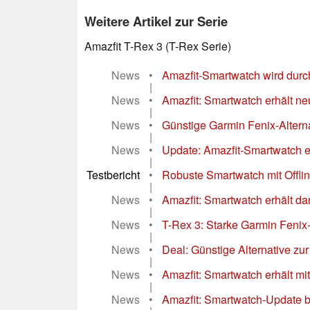
Weitere Artikel zur Serie
Amazfit T-Rex 3 (T-Rex Serie)
News
•
Amazfit-Smartwatch wird dur
|
News
•
Amazfit: Smartwatch erhält n
|
News
•
Günstige Garmin Fenix-Altern
|
News
•
Update: Amazfit-Smartwatch e
|
Testbericht
•
Robuste Smartwatch mit Offlin
|
News
•
Amazfit: Smartwatch erhält da
|
News
•
T-Rex 3: Starke Garmin Fenix-Al
|
News
•
Deal: Günstige Alternative zur
|
News
•
Amazfit: Smartwatch erhält m
|
News
•
Amazfit: Smartwatch-Update br