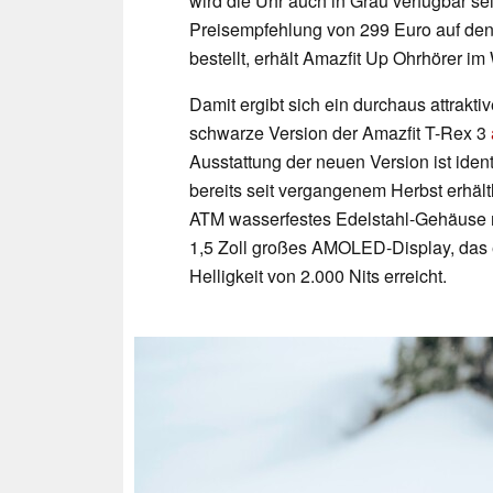
wird die Uhr auch in Grau verfügbar se
Preisempfehlung von 299 Euro auf den
bestellt, erhält Amazfit Up Ohrhörer i
Damit ergibt sich ein durchaus attrakt
schwarze Version der Amazfit T-Rex 3
Ausstattung der neuen Version ist iden
bereits seit vergangenem Herbst erhältl
ATM wasserfestes Edelstahl-Gehäuse m
1,5 Zoll großes AMOLED-Display, das 
Helligkeit von 2.000 Nits erreicht.