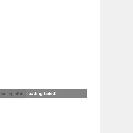
loading failed!
loading failed!