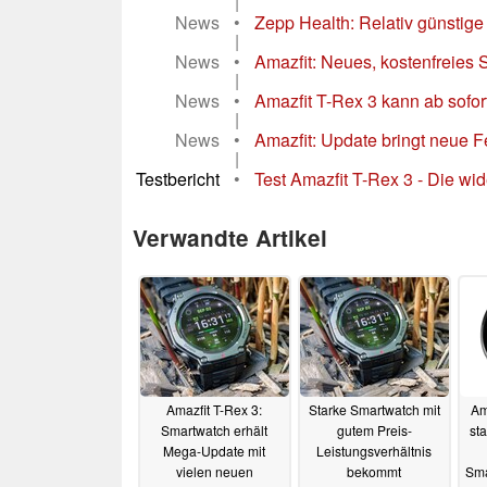
|
News
•
Zepp Health: Relativ günstige 
|
News
•
Amazfit: Neues, kostenfreies 
|
News
•
Amazfit T-Rex 3 kann ab sofo
|
News
•
Amazfit: Update bringt neue F
|
Testbericht
•
Test Amazfit T-Rex 3 - Die wi
Verwandte Artikel
Amazfit T-Rex 3:
Starke Smartwatch mit
Am
Smartwatch erhält
gutem Preis-
st
Mega-Update mit
Leistungsverhältnis
vielen neuen
bekommt
Sma