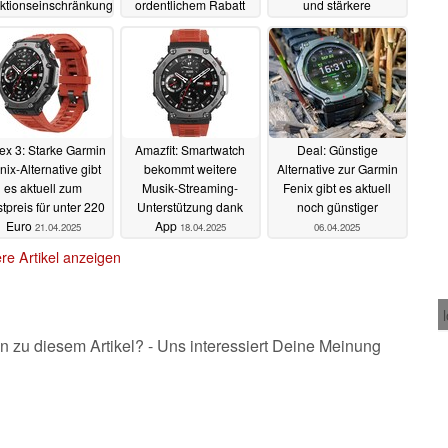
ktionseinschränkungen
ordentlichem Rabatt
und stärkere
Navigation - und ist ein
29.09.2025
07.09.2025
Angriff auf die Garmin
Fenix
30.08.2025
ex 3: Starke Garmin
Amazfit: Smartwatch
Deal: Günstige
nix-Alternative gibt
bekommt weitere
Alternative zur Garmin
es aktuell zum
Musik-Streaming-
Fenix gibt es aktuell
tpreis für unter 220
Unterstützung dank
noch günstiger
Euro
App
21.04.2025
18.04.2025
06.04.2025
re Artikel anzeigen
n zu diesem Artikel? - Uns interessiert Deine Meinung