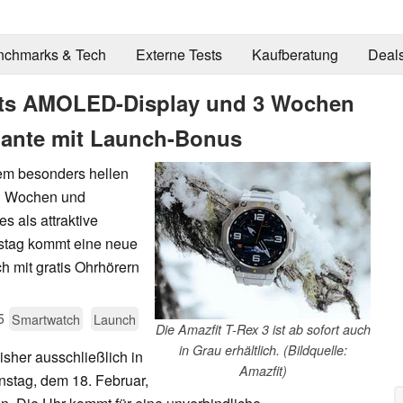
nchmarks & Tech
Externe Tests
Kaufberatung
Deal
Nits AMOLED-Display und 3 Wochen
ariante mit Launch-Bonus
nem besonders hellen
ei Wochen und
s als attraktive
nstag kommt eine neue
h mit gratis Ohrhörern
5
Smartwatch
Launch
Die Amazfit T-Rex 3 ist ab sofort auch
in Grau erhältlich. (Bildquelle:
sher ausschließlich in
Amazfit)
nstag, dem 18. Februar,