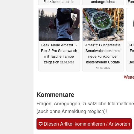
Funktionen auch in
umfangreiches
Fun
Deutschland, das
Software-Update mit
steckt drin
vielen neuen
04.12.2025
Funktionen
25.11.2025
Leak: Neue Amazfit T-
Amazfit: Gut getestete
T-R
Rex 3 Pro Smartwatch
Smartwatch bekommt
Fe
mit Taschenlampe
neue Funktion per
zeigt sich
kostenfreiem Update
Bes
28.08.2025
10.05.2025
Weite
Kommentare
Fragen, Anregungen, zusätzliche Informatione
(auch ohne Anmeldung möglich)!
Diesen Artikel kommentieren / Antworten