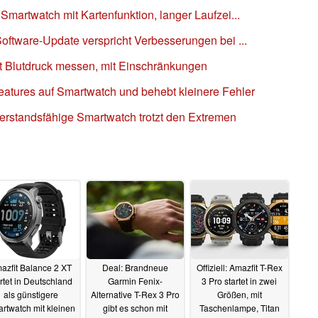
Smartwatch mit Kartenfunktion, langer Laufzei...
Software-Update verspricht Verbesserungen bei ...
rt Blutdruck messen, mit Einschränkungen
eatures auf Smartwatch und behebt kleinere Fehler
derstandsfähige Smartwatch trotzt den Extremen
azfit Balance 2 XT
Deal: Brandneue
Offiziell: Amazfit T-Rex
artet in Deutschland
Garmin Fenix-
3 Pro startet in zwei
als günstigere
Alternative T-Rex 3 Pro
Größen, mit
rtwatch mit kleinen
gibt es schon mit
Taschenlampe, Titan