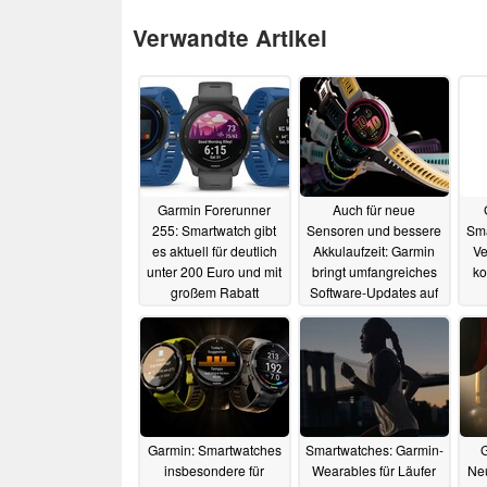
Verwandte Artikel
Garmin Forerunner
Auch für neue
255: Smartwatch gibt
Sensoren und bessere
Sma
es aktuell für deutlich
Akkulaufzeit: Garmin
Ve
unter 200 Euro und mit
bringt umfangreiches
ko
großem Rabatt
Software-Updates auf
zwei Smartwatches
11.10.2025
18.09.2025
Garmin: Smartwatches
Smartwatches: Garmin-
insbesondere für
Wearables für Läufer
Ne