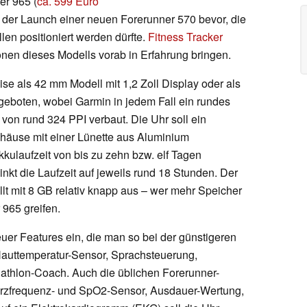
er 965 (
ca. 599 Euro
n der Launch einer neuen Forerunner 570 bevor, die
n positioniert werden dürfte.
Fitness Tracker
onen dieses Modells vorab in Erfahrung bringen.
e als 42 mm Modell mit 1,2 Zoll Display oder als
ngeboten, wobei Garmin in jedem Fall ein rundes
von rund 324 PPI verbaut. Die Uhr soll ein
Gehäuse mit einer Lünette aus Aluminium
kulaufzeit von bis zu zehn bzw. elf Tagen
inkt die Laufzeit auf jeweils rund 18 Stunden. Der
llt mit 8 GB relativ knapp aus – wer mehr Speicher
 965 greifen.
uer Features ein, die man so bei der günstigeren
 Hauttemperatur-Sensor, Sprachsteuerung,
iathlon-Coach. Auch die üblichen Forerunner-
Herzfrequenz- und SpO2-Sensor, Ausdauer-Wertung,