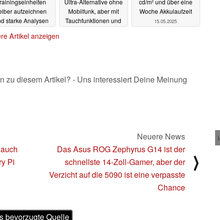
rainingseinheiten
Ultra-Alternative ohne
cd/m² und über eine
elber aufzeichnen
Mobilfunk, aber mit
Woche Akkulaufzeit
d starke Analysen
Tauchfunktionen und
15.05.2025
erstellen
EKG
15.05.2025
15.05.2025
re Artikel anzeigen
n zu diesem Artikel? - Uns interessiert Deine Meinung
Neuere News
 auch
Das Asus ROG Zephyrus G14 ist der
⟩
ry Pi
schnellste 14-Zoll-Gamer, aber der
Verzicht auf die 5090 ist eine verpasste
Chance
s bevorzugte Quelle