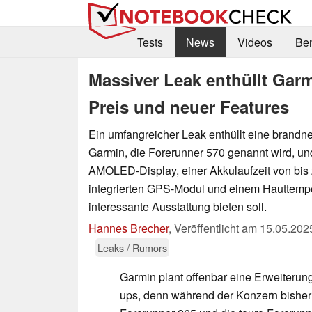
Tests
News
Videos
Be
Massiver Leak enthüllt Gar
Preis und neuer Features
Ein umfangreicher Leak enthüllt eine brand
Garmin, die Forerunner 570 genannt wird, un
AMOLED-Display, einer Akkulaufzeit von bis 
integrierten GPS-Modul und einem Hauttempe
interessante Ausstattung bieten soll.
Hannes Brecher
,
Veröffentlicht am
15.05.202
Leaks / Rumors
Garmin plant offenbar eine Erweiterun
ups, denn während der Konzern bisher 