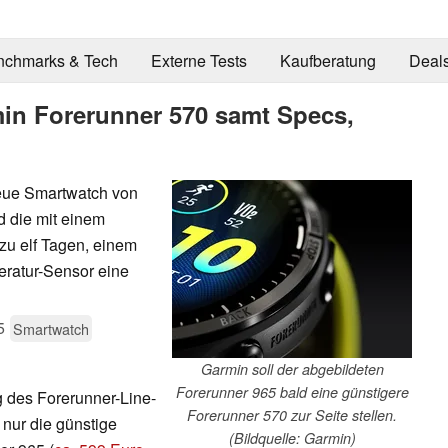
nchmarks & Tech
Externe Tests
Kaufberatung
Deal
min Forerunner 570 samt Specs,
neue Smartwatch von
d die mit einem
zu elf Tagen, einem
ratur-Sensor eine
5
Smartwatch
Garmin soll der abgebildeten
Forerunner 965 bald eine günstigere
g des Forerunner-Line-
Forerunner 570 zur Seite stellen.
nur die günstige
(Bildquelle: Garmin)