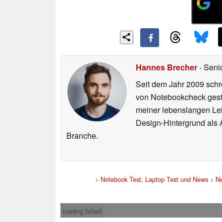
Hannes Brecher
- Seni
Seit dem Jahr 2009 schre
von Notebookcheck gest
meiner lebenslangen Lei
Design-Hintergrund als A
Branche.
>
Notebook Test, Laptop Test und News
>
N
loading failed!