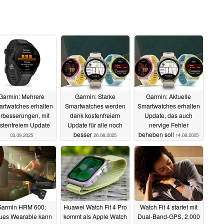
Garmin: Mehrere
Garmin: Starke
Garmin: Aktuelle
rtwatches erhalten
Smartwatches werden
Smartwatches erhalten
rbesserungen, mit
dank kostenfreiem
Update, das auch
stenfreiem Update
Update für alle noch
nervige Fehler
besser
beheben soll
03.09.2025
26.08.2025
14.08.2025
Garmin HRM 600:
Huawei Watch Fit 4 Pro
Watch Fit 4 startet mit
ues Wearable kann
kommt als Apple Watch
Dual-Band-GPS, 2.000