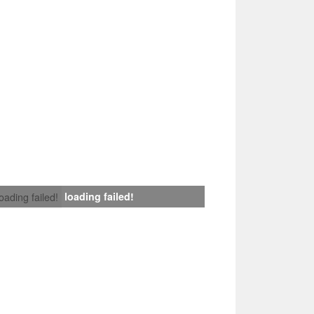
loading failed!
loading failed!