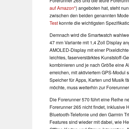
Forerunner 265 und die teure Forerunn
auf Amazon
) angeboten hat, steht nu
zwischen den beiden genannten Modelle
Test
konnte die wichtigsten Spezifikati
Demnach wird die Smartwatch wahlweis
47 mm Variante mit 1,4 Zoll Display a
AMOLED-Display mit einer Pixeldichte 
leichtes, faserverstärktes Kunststoff-
kombinieren und je nach Größe eine Ak
erreichen, mit aktiviertem GPS-Modul s
Speicher für Apps, Karten und Musik fä
möchte, muss weiterhin zur Forerunner
Die Forerunner 570 führt eine Reihe ne
Forerunner 265 nicht findet, inklusive
Bluetooth-Telefonie und den Garmin Tr
Features sind wieder mit dabei, wie 