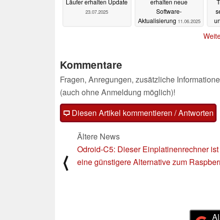
Läufer erhalten Update
erhalten neue
T
Software-
s
23.07.2025
Aktualisierung
un
11.06.2025
Weite
Kommentare
Fragen, Anregungen, zusätzliche Informatione
(auch ohne Anmeldung möglich)!
Diesen Artikel kommentieren / Antworten
Ältere News
Odroid-C5: Dieser Einplatinenrechner ist
⟨
eine günstigere Alternative zum Raspber
Al