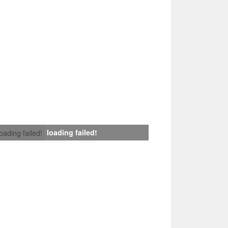
loading failed!
loading failed!