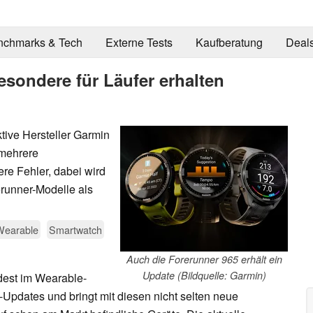
nchmarks & Tech
Externe Tests
Kaufberatung
Deal
sondere für Läufer erhalten
ktive Hersteller Garmin
 mehrere
e Fehler, dabei wird
erunner-Modelle als
Wearable
Smartwatch
Auch die Forerunner 965 erhält ein
Update (Bildquelle: Garmin)
dest im Wearable-
-Updates und bringt mit diesen nicht selten neue