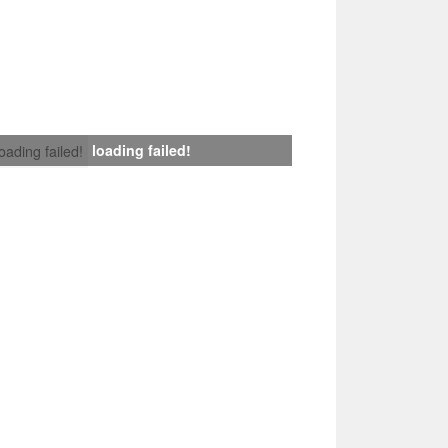
loading failed!
loading failed!