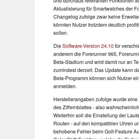
und durchaus relevanten Funktionen au
Aktualisierung für Smartwatches der F
Changelog zufolge zwar keine Erweite
könnten Nutzer trotzdem deutlich profit
sollen.
Die
Software-Version 24.10
für versch
anderem die Forerunner 965, Forerunn
Beta-Stadium und wird damit nur an Te
zumindest derzeit. Das Update kann da
Beta-Programm können sich Nutzer ei
anmelden.
Herstellerangaben zufolge wurde eine
des Ziffernblattes - also wahrscheinlich
Weiterhin soll die Einstellung der Lau
Routen - auf den kompatiblen Uhren und
behobene Fehler beim Golf-Feature A