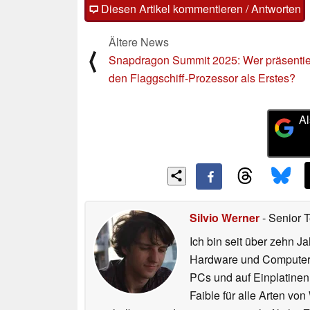
Diesen Artikel kommentieren / Antworten
Ältere News
⟨
Snapdragon Summit 2025: Wer präsentie
den Flaggschiff-Prozessor als Erstes?
Al
Silvio Werner
- Senior 
Ich bin seit über zehn J
Hardware und ComputerBa
PCs und auf Einplatinen
Faible für alle Arten vo