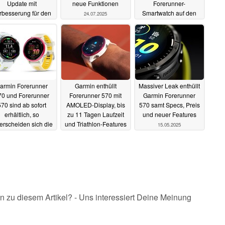
Update mit
neue Funktionen
Forerunner-
rbesserung für den
Smartwatch auf den
24.07.2025
hlafmodus
Markt
25.07.2025
24.07.2025
armin Forerunner
Garmin enthüllt
Massiver Leak enthüllt
70 und Forerunner
Forerunner 570 mit
Garmin Forerunner
70 sind ab sofort
AMOLED-Display, bis
570 samt Specs, Preis
erhältlich, so
zu 11 Tagen Laufzeit
und neuer Features
erscheiden sich die
und Triathlon-Features
15.05.2025
rtwatches
21.05.2025
15.05.2025
n zu diesem Artikel? - Uns interessiert Deine Meinung