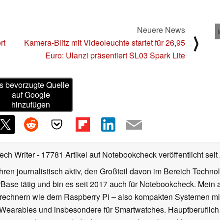
Neuere News
⟩
rt
Kamera-Blitz mit Videoleuchte startet für 26,95
Euro: Ulanzi präsentiert SL03 Spark Lite
s bevorzugte Quelle
auf Google
hinzufügen
Tech Writer
- 17781 Artikel auf Notebookcheck veröffentlicht
seit
ahren journalistisch aktiv, den Großteil davon im Bereich Techn
se tätig und bin es seit 2017 auch für Notebookcheck. Mein ak
rechnern wie dem Raspberry Pi – also kompakten Systemen mit
n Wearables und insbesondere für Smartwatches. Hauptberuflich