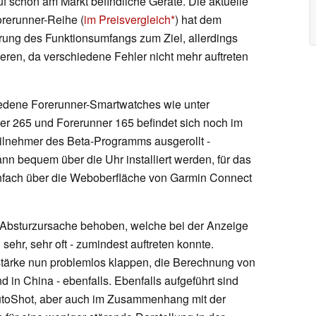
f schon am Markt befindliche Geräte. Die aktuelle
orerunner-Reihe (
im Preisvergleich
) hat dem
rung des Funktionsumfangs zum Ziel, allerdings
ieren, da verschiedene Fehler nicht mehr auftreten
iedene Forerunner-Smartwatches wie unter
er 265 und Forerunner 165 befindet sich noch im
ilnehmer des Beta-Programms ausgerollt -
nn bequem über die Uhr installiert werden, für das
nfach über die Weboberfläche von Garmin Connect
 Absturzursache behoben, welche bei der Anzeige
 sehr, sehr oft - zumindest auftreten konnte.
tstärke nun problemlos klappen, die Berechnung von
 in China - ebenfalls. Ebenfalls aufgeführt sind
utoShot, aber auch im Zusammenhang mit der