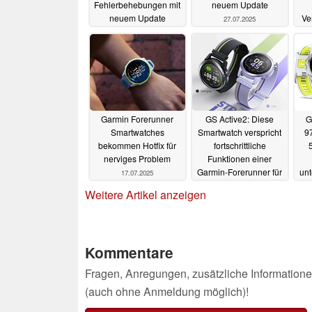
Fehlerbehebungen mit
neuem Update
neuem Update
Ve
27.07.2025
Sc
29.07.2025
Garmin Forerunner
GS Active2: Diese
G
Smartwatches
Smartwatch verspricht
9
bekommen Hotfix für
fortschrittliche
5
nerviges Problem
Funktionen einer
Garmin-Forerunner für
unt
17.07.2025
aktuell nur 80 Euro
Sma
Weitere Artikel anzeigen
27.06.2025
Kommentare
Fragen, Anregungen, zusätzliche Informatione
(auch ohne Anmeldung möglich)!