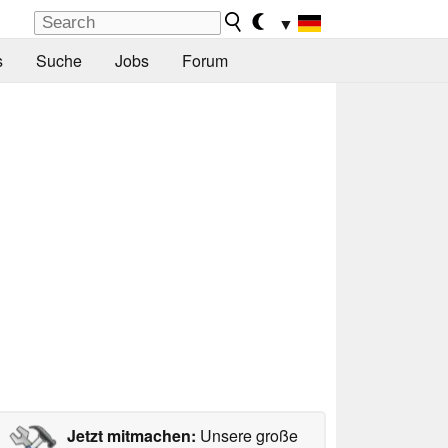
▼
s
Suche
Jobs
Forum
Jetzt mitmachen:
Unsere große