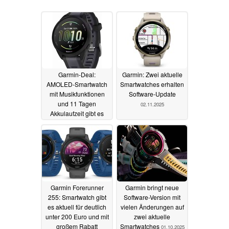
Garmin-Deal:
Garmin: Zwei aktuelle
AMOLED-Smartwatch
Smartwatches erhalten
mit Musikfunktionen
Software-Update
und 11 Tagen
02.11.2025
Akkulaufzeit gibt es
zum Top-Preis
12.01.2026
Garmin Forerunner
Garmin bringt neue
255: Smartwatch gibt
Software-Version mit
es aktuell für deutlich
vielen Änderungen auf
unter 200 Euro und mit
zwei aktuelle
großem Rabatt
Smartwatches
01.10.2025