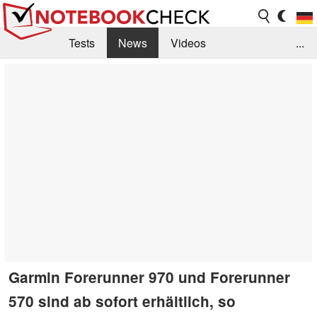
Tests
News
Videos
...
Benchmarks & Tech
Externe Tests
Kaufberatung
Deals
Suche
Jobs
Forum
Garmin Forerunner 970 und Forerunner
570 sind ab sofort erhältlich, so