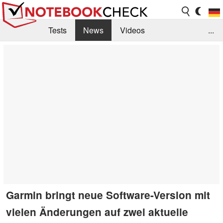
Tests
News
Videos
...
Benchmarks & Tech
Externe Tests
Kaufberatung
Deals
Suche
Jobs
Forum
Garmin bringt neue Software-Version mit
vielen Änderungen auf zwei aktuelle