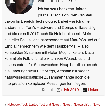
veröffentlicht
seit 2017
Ich bin seit über zehn Jahren
journalistisch aktiv, den Großteil
davon im Bereich Technologie. Dabei war ich unter
anderem für Tom's Hardware und ComputerBase tätig
und bin es seit 2017 auch für Notebookcheck. Mein
aktueller Fokus liegt insbesondere auf Mini-PCs und auf
Einplatinenrechnern wie dem Raspberry Pi – also
kompakten Systemen mit vielen Möglichkeiten. Dazu
kommt ein Faible für alle Arten von Wearables und
insbesondere für Smartwatches. Hauptberuflich bin ich
als Laboringenieur unterwegs, weshalb mir weder
naturwissenschaftliche Zusammenhänge noch die
Interpretation komplexer Messungen fern liegen.
Kontakt:
silvio39191
,
LinkedIn
>
Notebook Test, Laptop Test und News
>
News
>
Newsarchiv
>
News