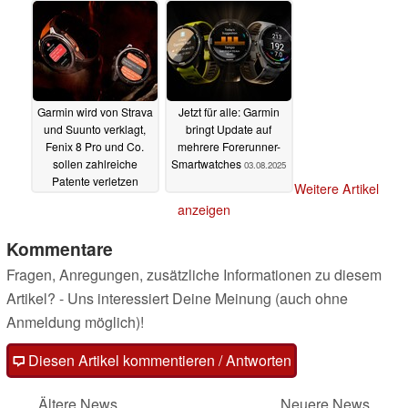
05.10.2025
Garmin wird von Strava
Jetzt für alle: Garmin
und Suunto verklagt,
bringt Update auf
Fenix 8 Pro und Co.
mehrere Forerunner-
sollen zahlreiche
Smartwatches
03.08.2025
Patente verletzen
Weitere Artikel
03.10.2025
anzeigen
Kommentare
Fragen, Anregungen, zusätzliche Informationen zu diesem
Artikel? - Uns interessiert Deine Meinung (auch ohne
Anmeldung möglich)!
Diesen Artikel kommentieren / Antworten
Ältere News
Neuere News