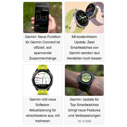
Taucherfunktionen
langer Laufzeit
11.10.2025
11.10.2025
Garmin: Neue Funktion
Mit kostenfreiem
für Garmin Connect ist
Update: Zwei
offiziell, soll
Smartwatches von
spannende
Garmin werden laut
Zusammenhänge
Hersteller noch besser
zwischen Lifestyle und
09.10.2025
Gesundheit zeigen
09.10.2025
Garmin rollt neue
Garmin: Update für
Software-
Top-Smartwatches
Aktualisierung für
bringt neue Features
verschiedene aus, mit
und Verbesserungen
mehreren
03.10.2025
Verbesserungen