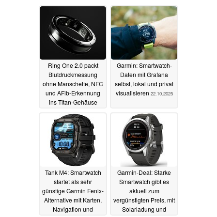
Ring One 2.0 packt
Garmin: Smartwatch-
Blutdruckmessung
Daten mit Grafana
ohne Manschette, NFC
selbst, lokal und privat
und AFib-Erkennung
visualisieren
22.10.2025
ins Titan-Gehäuse
03.11.2025
Tank M4: Smartwatch
Garmin-Deal: Starke
startet als sehr
Smartwatch gibt es
günstige Garmin Fenix-
aktuell zum
Alternative mit Karten,
vergünstigten Preis, mit
Navigation und
Solarladung und