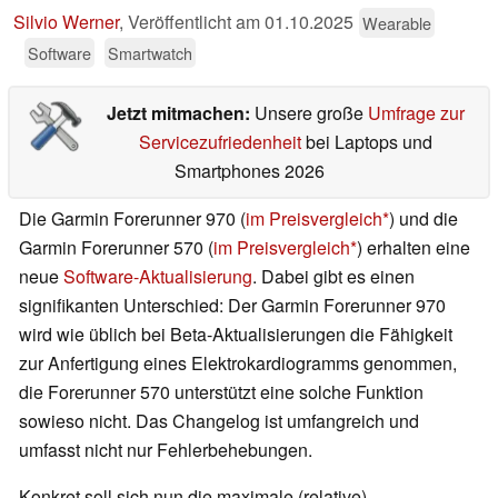
Silvio Werner
,
Veröffentlicht am
01.10.2025
Wearable
Software
Smartwatch
Jetzt mitmachen:
Unsere große
Umfrage zur
Servicezufriedenheit
bei Laptops und
Smartphones 2026
Die Garmin Forerunner 970 (
im Preisvergleich
) und die
Garmin Forerunner 570 (
im Preisvergleich
) erhalten eine
neue
Software-Aktualisierung
. Dabei gibt es einen
signifikanten Unterschied: Der Garmin Forerunner 970
wird wie üblich bei Beta-Aktualisierungen die Fähigkeit
zur Anfertigung eines Elektrokardiogramms genommen,
die Forerunner 570 unterstützt eine solche Funktion
sowieso nicht. Das Changelog ist umfangreich und
umfasst nicht nur Fehlerbehebungen.
Konkret soll sich nun die maximale (relative)