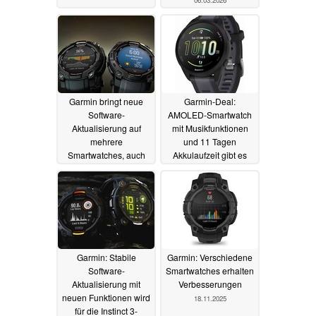
06.03.2026
Garmin bringt neue
Garmin-Deal:
Software-
AMOLED-Smartwatch
Aktualisierung auf
mit Musikfunktionen
mehrere
und 11 Tagen
Smartwatches, auch
Akkulaufzeit gibt es
mit neuem Ziffernblatt
zum Top-Preis
12.01.2026
29.01.2026
Garmin: Stabile
Garmin: Verschiedene
Software-
Smartwatches erhalten
Aktualisierung mit
Verbesserungen
neuen Funktionen wird
18.11.2025
für die Instinct 3-