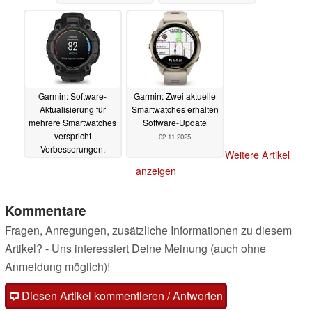
Smartwatches
ausgerollt
19.11.2025
Garmin: Software-
Garmin: Zwei aktuelle
Aktualisierung für
Smartwatches erhalten
mehrere Smartwatches
Software-Update
verspricht
02.11.2025
Verbesserungen,
Weitere Artikel
Warnung vor Update
anzeigen
für InReach-Nutzer
08.11.2025
Kommentare
Fragen, Anregungen, zusätzliche Informationen zu diesem
Artikel? - Uns interessiert Deine Meinung (auch ohne
Anmeldung möglich)!
Diesen Artikel kommentieren / Antworten