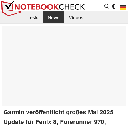
Tests
News
Videos
...
Benchmarks & Tech
Externe Tests
Kaufberatung
Deals
Suche
Jobs
Forum
Garmin veröffentlicht großes Mai 2025
Update für Fenix 8, Forerunner 970,