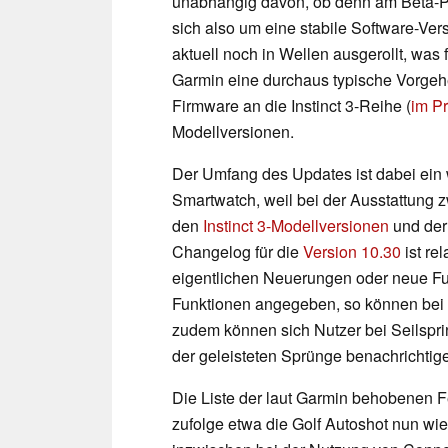
unabhängig davon, ob denn am Beta-Pr
sich also um eine stabile Software-Ver
aktuell noch in Wellen ausgerollt, was
Garmin eine durchaus typische Vorgehe
Firmware an die Instinct 3-Reihe (
im Pr
Modellversionen.
Der Umfang des Updates ist dabei ein
Smartwatch, weil bei der Ausstattung
den
Instinct 3-Modellversionen
und der
Changelog für die
Version 10.30
ist re
eigentlichen Neuerungen oder neue Fu
Funktionen angegeben, so können bei Ti
zudem können sich Nutzer bei Seilspri
der geleisteten Sprünge benachrichtig
Die Liste der laut Garmin behobenen Fe
zufolge etwa die Golf Autoshot nun wi