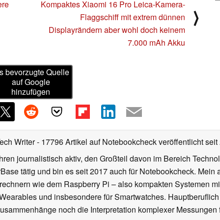
ere
Kompaktes Xiaomi 16 Pro Leica-Kamera-
⟩
Flaggschiff mit extrem dünnen
Displayrändern aber wohl doch keinem
7.000 mAh Akku
s bevorzugte Quelle
auf Google
hinzufügen
Tech Writer
- 17796 Artikel auf Notebookcheck veröffentlicht
seit
ahren journalistisch aktiv, den Großteil davon im Bereich Techn
se tätig und bin es seit 2017 auch für Notebookcheck. Mein ak
rechnern wie dem Raspberry Pi – also kompakten Systemen mit
n Wearables und insbesondere für Smartwatches. Hauptberuflich
Zusammenhänge noch die Interpretation komplexer Messungen f