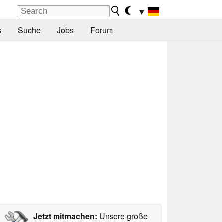
▼
s
Suche
Jobs
Forum
Jetzt mitmachen:
Unsere große