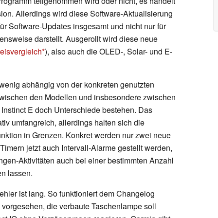
ogramm teilgenommen wird oder nicht, es handelt
sion. Allerdings wird diese Software-Aktualisierung
 für Software-Updates insgesamt und nicht nur für
nsweise darstellt. Ausgerollt wird diese neue
eisvergleich
), also auch die OLED-, Solar- und E-
 wenig abhängig von der konkreten genutzten
 zwischen den Modellen und insbesondere zwischen
 Instinct E doch Unterschiede bestehen. Das
lativ umfangreich, allerdings halten sich die
nktion in Grenzen. Konkret werden nur zwei neue
mern jetzt auch Intervall-Alarme gestellt werden,
ngen-Aktivitäten auch bei einer bestimmten Anzahl
en lassen.
hler ist lang. So funktioniert dem Changelog
e vorgesehen, die verbaute Taschenlampe soll