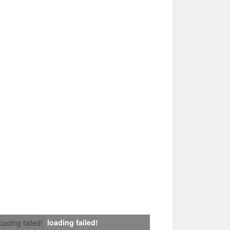
loading failed!
loading failed!