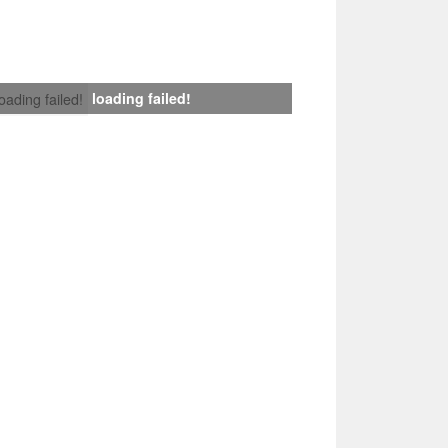
loading failed!
loading failed!