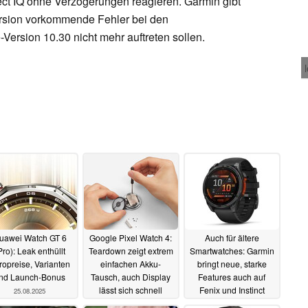
ct IQ ohne Verzögerungen reagieren. Garmin gibt
ersion vorkommende Fehler bei den
Version 10.30 nicht mehr auftreten sollen.
uawei Watch GT 6
Google Pixel Watch 4:
Auch für ältere
Pro): Leak enthüllt
Teardown zeigt extrem
Smartwatches: Garmin
ropreise, Varianten
einfachen Akku-
bringt neue, starke
nd Launch-Bonus
Tausch, auch Display
Features auch auf
lässt sich schnell
Fenix und Instinct
25.08.2025
ersetzen
25.08.2025
23.05.2025