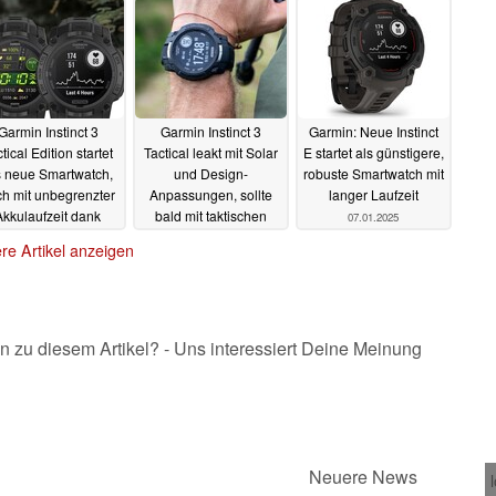
Garmin Instinct 3
Garmin Instinct 3
Garmin: Neue Instinct
tical Edition startet
Tactical leakt mit Solar
E startet als günstigere,
s neue Smartwatch,
und Design-
robuste Smartwatch mit
h mit unbegrenzter
Anpassungen, sollte
langer Laufzeit
Akkulaufzeit dank
bald mit taktischen
07.01.2025
Solar
Features starten
24.04.2025
re Artikel anzeigen
13.02.2025
n zu diesem Artikel? - Uns interessiert Deine Meinung
Neuere News