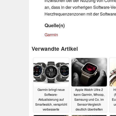
inzwischen bei der Nutzung von Conne
an, dass in der vorherigen Software-V
Herzfrequenzenzonen mit der Software-
Quelle(n)
Garmin
Verwandte Artikel
Garmin bringt neue
Apple Watch Ultra 2
H
Software-
kann Garmin, Whoop,
(
Aktualisierung auf
Samsung und Co. im
Eu
Smartwatch, verspricht
Sensor-Vergleich
u
verbesserte
deutlich übertreffen
Nutzererfahrung
25.08.2025