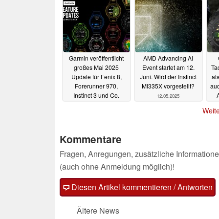
30.08.2025
Garmin veröffentlicht
AMD Advancing AI
großes Mai 2025
Event startet am 12.
Tac
Update für Fenix 8,
Juni. Wird der Instinct
al
Forerunner 970,
MI335X vorgestellt?
auc
Instinct 3 und Co.
12.05.2025
22.05.2025
Weite
Kommentare
Fragen, Anregungen, zusätzliche Informatione
(auch ohne Anmeldung möglich)!
Diesen Artikel kommentieren / Antworten
Ältere News