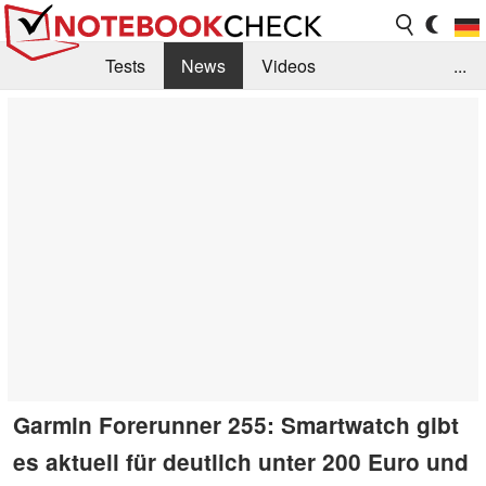
Tests
News
Videos
...
Benchmarks & Tech
Externe Tests
Kaufberatung
Deals
Suche
Jobs
Forum
Garmin Forerunner 255: Smartwatch gibt
es aktuell für deutlich unter 200 Euro und