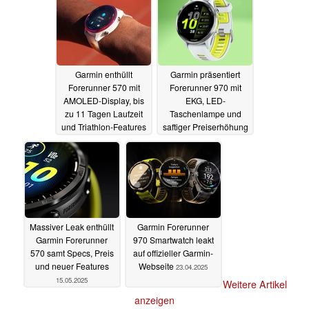
Garmin enthüllt
Garmin präsentiert
Forerunner 570 mit
Forerunner 970 mit
AMOLED-Display, bis
EKG, LED-
zu 11 Tagen Laufzeit
Taschenlampe und
und Triathlon-Features
saftiger Preiserhöhung
15.05.2025
15.05.2025
Massiver Leak enthüllt
Garmin Forerunner
Garmin Forerunner
970 Smartwatch leakt
570 samt Specs, Preis
auf offizieller Garmin-
und neuer Features
Webseite
23.04.2025
15.05.2025
Weitere Artikel
anzeigen