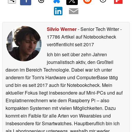
Silvio Werner
- Senior Tech Writer
-
17786 Artikel auf Notebookcheck
veröffentlicht
seit 2017
Ich bin seit über zehn Jahren
journalistisch aktiv, den Großteil
davon im Bereich Technologie. Dabei war ich unter
anderem für Tom's Hardware und ComputerBase tätig
und bin es seit 2017 auch für Notebookcheck. Mein
aktueller Fokus liegt insbesondere auf Mini-PCs und auf
Einplatinenrechnern wie dem Raspberry Pi – also
kompakten Systemen mit vielen Möglichkeiten. Dazu
kommt ein Faible für alle Arten von Wearables und
insbesondere für Smartwatches. Hauptberuflich bin ich
als Laboringenieur unterwegs, weshalb mir weder