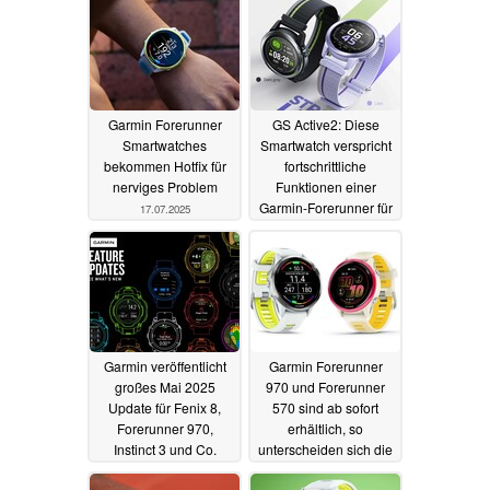
Garmin Forerunner
GS Active2: Diese
Smartwatches
Smartwatch verspricht
bekommen Hotfix für
fortschrittliche
nerviges Problem
Funktionen einer
Garmin-Forerunner für
17.07.2025
aktuell nur 80 Euro
27.06.2025
Garmin veröffentlicht
Garmin Forerunner
großes Mai 2025
970 und Forerunner
Update für Fenix 8,
570 sind ab sofort
Forerunner 970,
erhältlich, so
Instinct 3 und Co.
unterscheiden sich die
Smartwatches
22.05.2025
21.05.2025