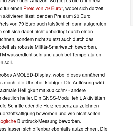
 und zwar über Amazon. So gibt es die Uhr direkt
d für einen
Preis von 79 Euro
, wobei sich derzeit
 aktivieren lässt, der den Preis um 20 Euro
Preis von 79 Euro auch tatsächlich dann aufgerufen
o soll sich dabei nicht unbedingt durch einen
chnen, sondern nicht zuletzt auch durch das
ell als robuste Militär-Smartwatch beworben,
ATM wasserdicht sein und auch bei Temperaturen
n soll.
us großes AMOLED-Display, wobei dieses annähernd
as macht die Uhr eher klobiger. Die Auflösung wird
ximale Helligkeit mit 800 cd/m² - andere
deutlich heller. Ein GNSS-Modul fehlt, Aktivitäten
 die Schritte oder die Herzfrequenz aufzeichnen
uerstoffsättigung beworben und wie nicht selten
mögliche
Blutdruck-Messung beworben.
ress lassen sich offenbar ebenfalls aufzeichnen. Die