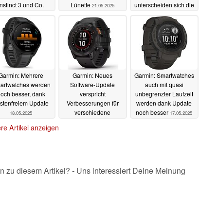
Instinct 3 und Co.
Lünette
unterscheiden sich die
21.05.2025
Smartwatches
22.05.2025
21.05.2025
Garmin: Mehrere
Garmin: Neues
Garmin: Smartwatches
artwatches werden
Software-Update
auch mit quasi
och besser, dank
verspricht
unbegrenzter Laufzeit
stenfreiem Update
Verbesserungen für
werden dank Update
verschiedene
noch besser
18.05.2025
17.05.2025
Smartwatches
17.05.2025
re Artikel anzeigen
n zu diesem Artikel? - Uns interessiert Deine Meinung