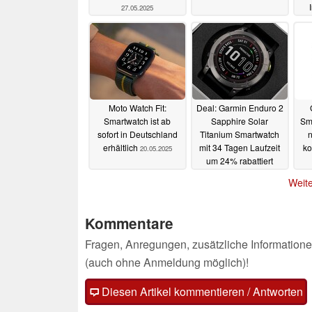
27.05.2025
Moto Watch Fit:
Deal: Garmin Enduro 2
Smartwatch ist ab
Sapphire Solar
Sm
sofort in Deutschland
Titanium Smartwatch
n
erhältlich
mit 34 Tagen Laufzeit
ko
20.05.2025
um 24% rabattiert
19.05.2025
Weite
Kommentare
Fragen, Anregungen, zusätzliche Informatione
(auch ohne Anmeldung möglich)!
Diesen Artikel kommentieren / Antworten