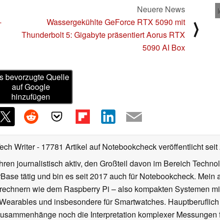
Neuere News
-
Wassergekühlte GeForce RTX 5090 mit
⟩
Thunderbolt 5: Gigabyte präsentiert Aorus RTX
5090 AI Box
s bevorzugte Quelle
auf Google
hinzufügen
Tech Writer
- 17781 Artikel auf Notebookcheck veröffentlicht
seit
ahren journalistisch aktiv, den Großteil davon im Bereich Techn
se tätig und bin es seit 2017 auch für Notebookcheck. Mein ak
rechnern wie dem Raspberry Pi – also kompakten Systemen mit
n Wearables und insbesondere für Smartwatches. Hauptberuflich
Zusammenhänge noch die Interpretation komplexer Messungen f