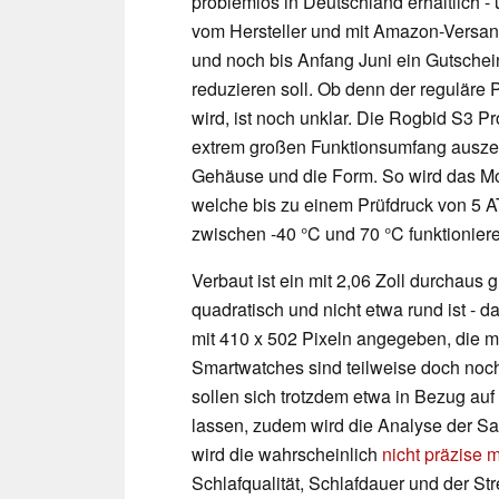
problemlos in Deutschland erhältlich -
vom Hersteller und mit Amazon-Versan
und noch bis Anfang Juni ein Gutschein
reduzieren soll. Ob denn der reguläre 
wird, ist noch unklar. Die Rogbid S3 Pr
extrem großen Funktionsumfang auszei
Gehäuse und die Form. So wird das Mod
welche bis zu einem Prüfdruck von 5 
zwischen -40 °C und 70 °C funktioniere
Verbaut ist ein mit 2,06 Zoll durcha
quadratisch und nicht etwa rund ist - d
mit 410 x 502 Pixeln angegeben, die ma
Smartwatches sind teilweise doch noch 
sollen sich trotzdem etwa in Bezug auf
lassen, zudem wird die Analyse der Sa
wird die wahrscheinlich
nicht präzise 
Schlafqualität, Schlafdauer und der St