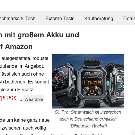
nchmarks & Tech
Externe Tests
Kaufberatung
Deal
h mit großem Akku und
auf Amazon
 ausgestattete, robuste
zulande im Angebot.
lässt sich auch ohne
kt) bedienen. Es kommt
ie zum Einsatz.
🇸
🇪🇸
...
Wearable
S3 Pro: Smartwatch ist inzwischen
auch in Deutschland erhältlich
nde um keine ganz neue
(Bildquelle: Rogbid)
inzwischen auch völlig