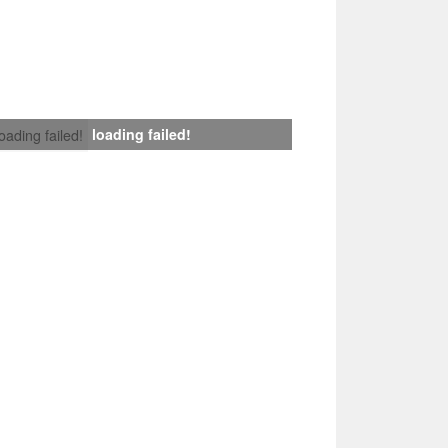
loading failed!
loading failed!