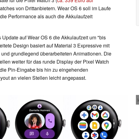
te für die Pixel Watch 3 (
ca. 339 Euro auf
atches von Drittanbietern. Wear OS 6 soll im Laufe
die Performance als auch die Akkulaufzeit
s Update auf Wear OS 6 die Akkulaufzeit um "bis
itete Design basiert auf Material 3 Expressive mit
n und grundlegend überarbeiteten Animationen. Die
llen weiter für das runde Display der Pixel Watch
 die Pin-Eingabe bis hin zu eingehenden
out an vielen Stellen leicht angepasst.