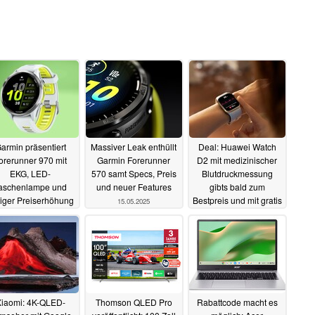
armin präsentiert
Massiver Leak enthüllt
Deal: Huawei Watch
orerunner 970 mit
Garmin Forerunner
D2 mit medizinischer
EKG, LED-
570 samt Specs, Preis
Blutdruckmessung
aschenlampe und
und neuer Features
gibts bald zum
tiger Preiserhöhung
Bestpreis und mit gratis
15.05.2025
FreeBuds 6i
15.05.2025
14.05.2025
iaomi: 4K-QLED-
Thomson QLED Pro
Rabattcode macht es