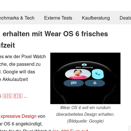
nchmarks & Tech
Externe Tests
Kaufberatung
Deal
 erhalten mit Wear OS 6 frisches
fzeit
s wie der Pixel Watch
äche, die passend zu
d. Google will das
e Akkulaufzeit
5
🇺🇸
🇪🇸
...
Wear OS 6 soll ein rundum
überarbeitetes Design erhalten.
Expressive Design
von
(Bildquelle: Google)
r OS 6 angekündigt,