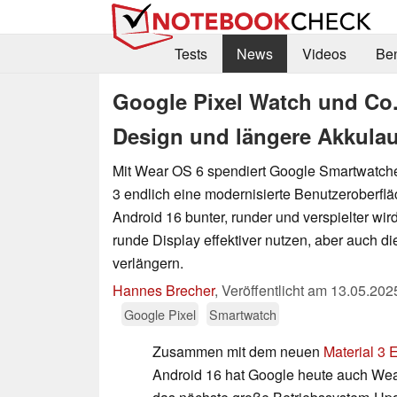
Tests
News
Videos
Be
Google Pixel Watch und Co.
Design und längere Akkulau
Mit Wear OS 6 spendiert Google Smartwatche
3 endlich eine modernisierte Benutzeroberfl
Android 16 bunter, runder und verspielter wir
runde Display effektiver nutzen, aber auch di
verlängern.
Hannes Brecher
,
Veröffentlicht am
13.05.202
Google Pixel
Smartwatch
Zusammen mit dem neuen
Material 3 
Android 16 hat Google heute auch Wea