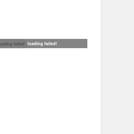
loading failed!
loading failed!