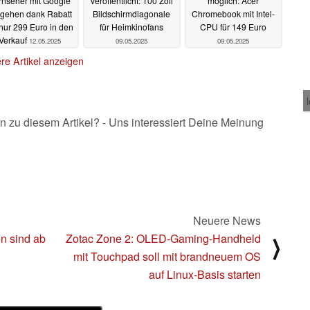
rnseher mit Google
veröffentlicht: 100 Zoll
möglich: Acer
 gehen dank Rabatt
Bildschirmdiagonale
Chromebook mit Intel-
nur 299 Euro in den
für Heimkinofans
CPU für 149 Euro
Verkauf
12.05.2025
09.05.2025
09.05.2025
re Artikel anzeigen
n zu diesem Artikel? - Uns interessiert Deine Meinung
Neuere News
n sind ab
Zotac Zone 2: OLED-Gaming-Handheld
⟩
mit Touchpad soll mit brandneuem OS
auf Linux-Basis starten