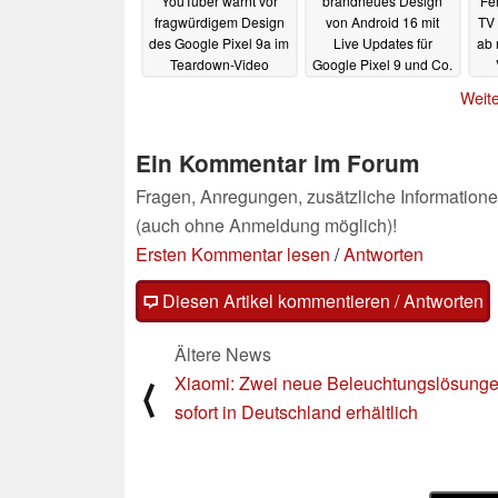
YouTuber warnt vor
brandneues Design
Fe
fragwürdigem Design
von Android 16 mit
TV
des Google Pixel 9a im
Live Updates für
ab 
Teardown-Video
Google Pixel 9 und Co.
14.05.2025
13.05.2025
Weite
Ein Kommentar im Forum
Fragen, Anregungen, zusätzliche Informatione
(auch ohne Anmeldung möglich)!
Ersten Kommentar lesen
/
Antworten
Diesen Artikel kommentieren / Antworten
Ältere News
Xiaomi: Zwei neue Beleuchtungslösunge
⟨
sofort in Deutschland erhältlich