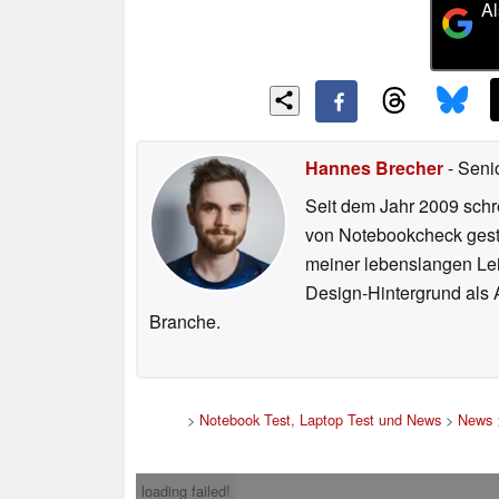
Al
Hannes Brecher
- Seni
Seit dem Jahr 2009 schre
von Notebookcheck gest
meiner lebenslangen Lei
Design-Hintergrund als A
Branche.
>
Notebook Test, Laptop Test und News
>
News
loading failed!