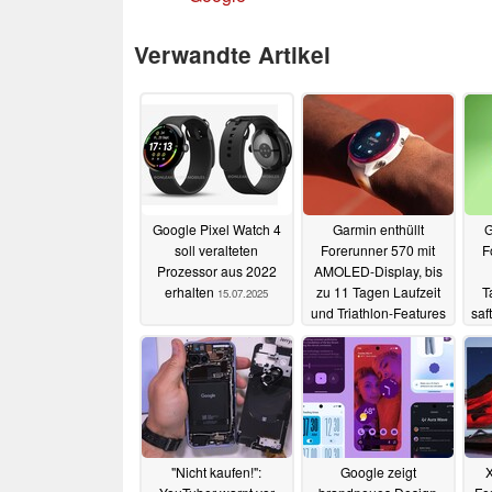
Verwandte Artikel
Google Pixel Watch 4
Garmin enthüllt
G
soll veralteten
Forerunner 570 mit
F
Prozessor aus 2022
AMOLED-Display, bis
erhalten
zu 11 Tagen Laufzeit
T
15.07.2025
und Triathlon-Features
saf
15.05.2025
"Nicht kaufen!":
Google zeigt
X