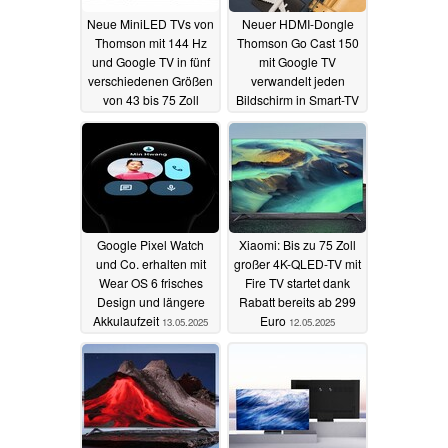
Neue MiniLED TVs von
Neuer HDMI-Dongle
Thomson mit 144 Hz
Thomson Go Cast 150
und Google TV in fünf
mit Google TV
verschiedenen Größen
verwandelt jeden
von 43 bis 75 Zoll
Bildschirm in Smart-TV
28.10.2025
10.06.2025
Google Pixel Watch
Xiaomi: Bis zu 75 Zoll
und Co. erhalten mit
großer 4K-QLED-TV mit
Wear OS 6 frisches
Fire TV startet dank
Design und längere
Rabatt bereits ab 299
Akkulaufzeit
Euro
13.05.2025
12.05.2025