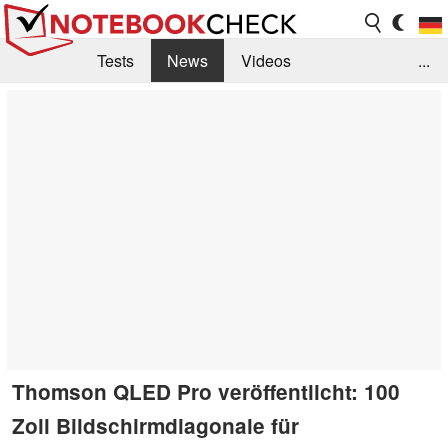
Tests
News
Videos
...
Benchmarks & Tech
Externe Tests
Kaufberatung
Deals
Suche
Jobs
Forum
Thomson QLED Pro veröffentlicht: 100
Zoll Bildschirmdiagonale für