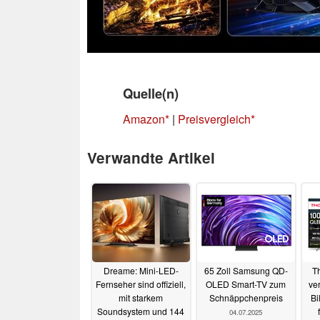
Quelle(n)
Amazon
|
Preisvergleich
Verwandte Artikel
Dreame: Mini-LED-
65 Zoll Samsung QD-
T
Fernseher sind offiziell,
OLED Smart-TV zum
ver
mit starkem
Schnäppchenpreis
Bi
Soundsystem und 144
04.07.2025