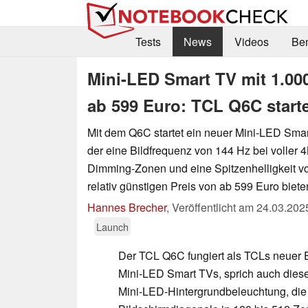
Tests
News
Videos
Be
Mini-LED Smart TV mit 1.00
ab 599 Euro: TCL Q6C starte
Mit dem Q6C startet ein neuer Mini-LED Smar
der eine Bildfrequenz von 144 Hz bei voller 
Dimming-Zonen und eine Spitzenhelligkeit v
relativ günstigen Preis von ab 599 Euro biete
Hannes Brecher
,
Veröffentlicht am
24.03.202
Launch
Der TCL Q6C fungiert als TCLs neuer E
Mini-LED Smart TVs, sprich auch diese
Mini-LED-Hintergrundbeleuchtung, die