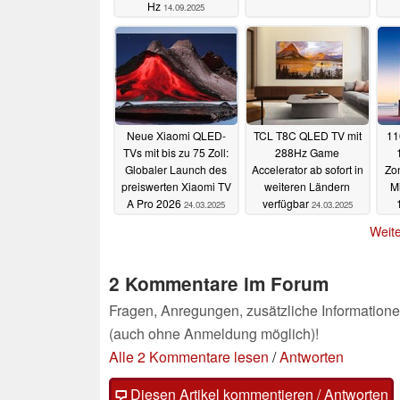
Hz
14.09.2025
Neue Xiaomi QLED-
TCL T8C QLED TV mit
11
TVs mit bis zu 75 Zoll:
288Hz Game
Globaler Launch des
Accelerator ab sofort in
Zo
preiswerten Xiaomi TV
weiteren Ländern
M
A Pro 2026
verfügbar
24.03.2025
24.03.2025
b
Weite
2 Kommentare im Forum
Fragen, Anregungen, zusätzliche Informatione
(auch ohne Anmeldung möglich)!
Alle 2 Kommentare lesen
/
Antworten
Diesen Artikel kommentieren / Antworten