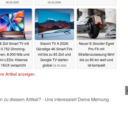
09.05.2025
04.04.2025
6 Zoll Smart TV mit
Xiaomi TV A 2026:
Neuer E-Scooter Egret
10.752 Dimming-
Günstige 4K Smart-TVs
Pro FX mit
nen, 8.000 Nits und
mit bis zu 65 Zoll und
Straßenzulassung fährt
ini-LEDs: Hisense
Google TV starten
bis zu 80 km weit und
116UX verspricht
global
ist kompakt
24.03.2025
essere Farben als
zusammenfaltbar
re Artikel anzeigen
OLED
24.03.2025
23.03.2025
n zu diesem Artikel? - Uns interessiert Deine Meinung