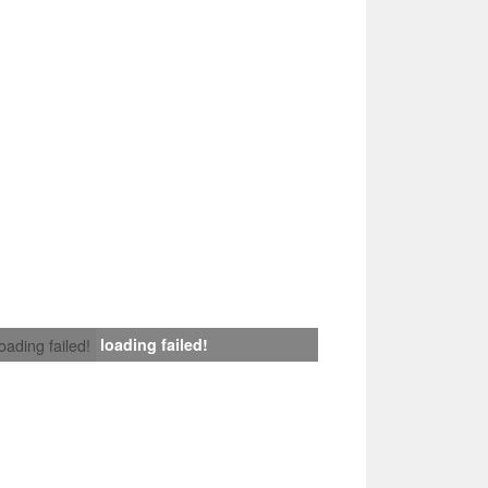
loading failed!
loading failed!