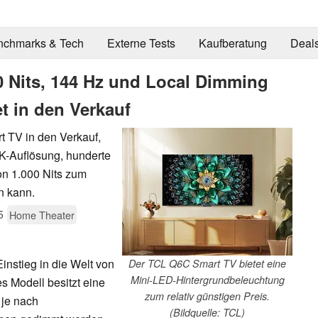
nchmarks & Tech
Externe Tests
Kaufberatung
Deal
0 Nits, 144 Hz und Local Dimming
t in den Verkauf
t TV in den Verkauf,
4K-Auflösung, hunderte
on 1.000 Nits zum
n kann.
5
Home Theater
instieg in die Welt von
Der TCL Q6C Smart TV bietet eine
Mini-LED-Hintergrundbeleuchtung
s Modell besitzt eine
zum relativ günstigen Preis.
 je nach
(Bildquelle: TCL)