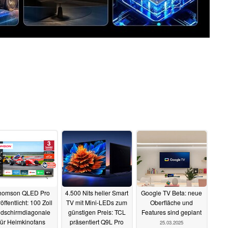
homson QLED Pro
4.500 Nits heller Smart
Google TV Beta: neue
öffentlicht: 100 Zoll
TV mit Mini-LEDs zum
Oberfläche und
ldschirmdiagonale
günstigen Preis: TCL
Features sind geplant
für Heimkinofans
präsentiert Q9L Pro
25.03.2025