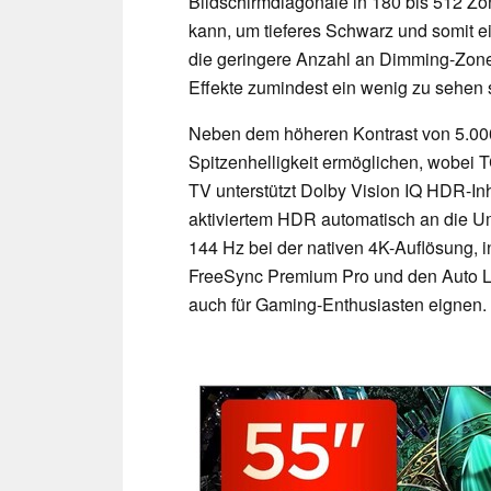
Bildschirmdiagonale in 180 bis 512 
kann, um tieferes Schwarz und somit ei
die geringere Anzahl an Dimming-Zonen
Effekte zumindest ein wenig zu sehen 
Neben dem höheren Kontrast von 5.000
Spitzenhelligkeit ermöglichen, wobei T
TV unterstützt Dolby Vision IQ HDR-Inh
aktiviertem HDR automatisch an die U
144 Hz bei der nativen 4K-Auflösung,
FreeSync Premium Pro und den Auto L
auch für Gaming-Enthusiasten eignen.