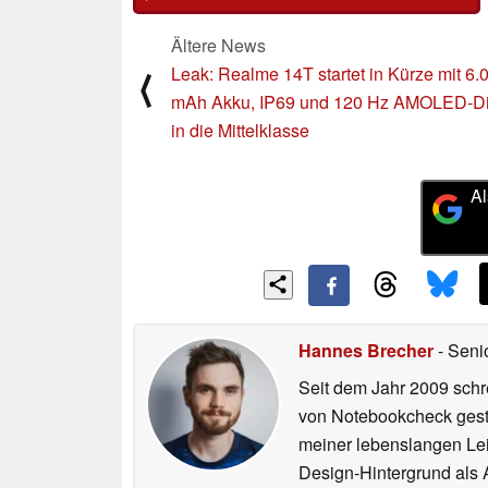
Ältere News
Leak: Realme 14T startet in Kürze mit 6.
⟨
mAh Akku, IP69 und 120 Hz AMOLED-Di
in die Mittelklasse
Al
Hannes Brecher
- Seni
Seit dem Jahr 2009 schre
von Notebookcheck gest
meiner lebenslangen Lei
Design-Hintergrund als A